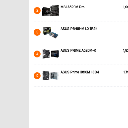
MSI A520M Pro
1,9
2
ASUS P8H61-M LX (R2)
3
ASUS PRIME A520M-K
1,9
4
ASUS Prime H610M-K D4
1,7
5