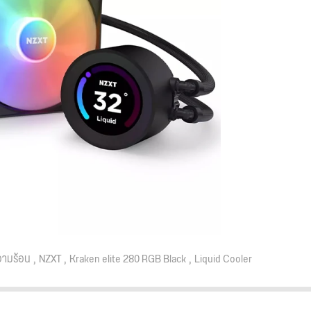
ามร้อน
NZXT
Kraken elite 280 RGB Black
Liquid Cooler