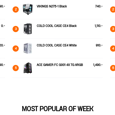
90.-
VIKINGS N275-1 Black
740.-
2
2
0.-
COLD COOL CASE CE4 Black
1,110.-
3
3
20.-
COLD COOL CASE CE4 White
910.-
4
4
90.-
ACE GAMER FC G001 4X TG ARGB
1,490.-
5
5
MOST POPULAR OF WEEK