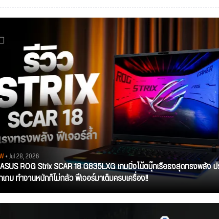
EW
• Jul 28, 2026
ว ASUS ROG Strix SCAR 18 G835LXG เกมมิ่งโน้ตบุ๊กเรือธงสุดทรงพลัง ป
ุกเกม ทำงานหนักก็ไม่กลัว ฟีเจอร์มาเต็มครบเครื่อง!!