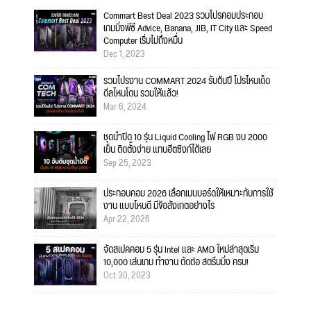
Commart Best Deal 2023 รวมโปรคอมประกอบ
เกมมิ่งพีซี Advice, Banana, JIB, IT City และ Speed
Computer เริ่มไม่ถึงหมื่น
Dec 1, 2023
รวมโปรงาน COMMART 2024 รับต้นปี โปรไหนเด็ด
ดีลไหนโดน รวมให้แล้ว!
Mar 6, 2024
ชุดน้ำปิด 10 รุ่น Liquid Cooling ไฟ RGB งบ 2000
เย็น ติดตั้งง่าย แทนฮีตซิงก์ได้เลย
Sep 25, 2023
ประกอบคอม 2026 เลือกเมนบอร์ดให้เหมาะกับการใช้
งาน แบบไหนดี มีข้อสังเกตอย่างไร
Apr 22, 2026
จัดสเปคคอม 5 รุ่น Intel และ AMD ใหม่ล่าสุดเริ่ม
10,000 เล่นเกม ทำงาน ตัดต่อ สตรีมมิ่ง ครบ!
Oct 30, 2023