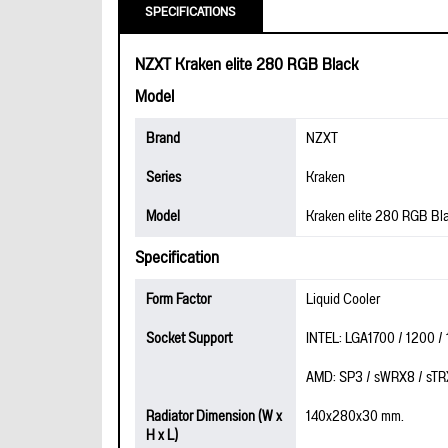
SPECIFICATIONS
NZXT Kraken elite 280 RGB Black
Model
Brand
NZXT
Series
Kraken
Model
Kraken elite 280 RGB Bl
Specification
Form Factor
Liquid Cooler
Socket Support
INTEL: LGA1700 / 1200 / 1
AMD: SP3 / sWRX8 / sTR
Radiator Dimension (W x
140x280x30 mm.
H x L)