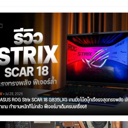
EW
• Jul 28, 2026
ว ASUS ROG Strix SCAR 18 G835LXG เกมมิ่งโน้ตบุ๊กเรือธงสุดทรงพลัง ป
ุกเกม ทำงานหนักก็ไม่กลัว ฟีเจอร์มาเต็มครบเครื่อง!!