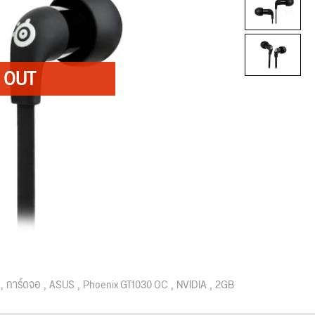
การ์ดจอ
ASUS
Phoenix GT1030 OC
NVIDIA
2GB