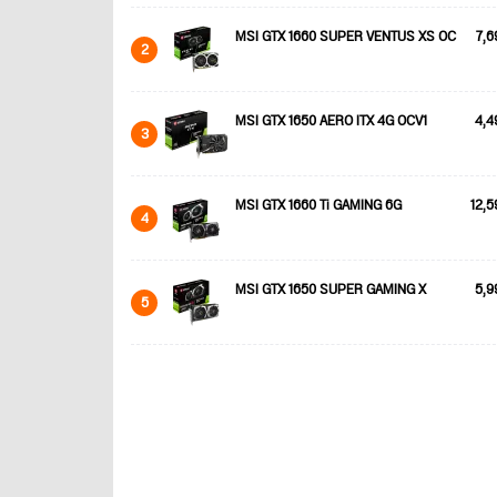
MSI GTX 1660 SUPER VENTUS XS OC
7,6
2
MSI GTX 1650 AERO ITX 4G OCV1
4,4
3
MSI GTX 1660 Ti GAMING 6G
12,5
4
MSI GTX 1650 SUPER GAMING X
5,9
5