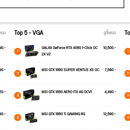
Top 5 - VGA
To
้งหมด
ดูทั้งหมด
90.-
GALAX GeForce RTX 4060 1-Click OC
10,500.-
1
1
2X V2
90.-
MSI GTX 1660 SUPER VENTUS XS OC
7,690.-
2
2
20.-
MSI GTX 1650 AERO ITX 4G OCV1
4,490.-
3
3
90.-
MSI GTX 1660 Ti GAMING 6G
12,590.-
4
4