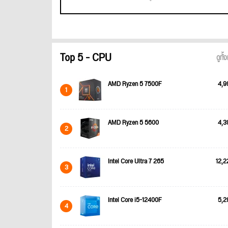
Top 5 - CPU
ดูทั
AMD Ryzen 5 7500F
4,9
1
AMD Ryzen 5 5600
4,3
2
Intel Core Ultra 7 265
12,2
3
Intel Core i5-12400F
5,2
4