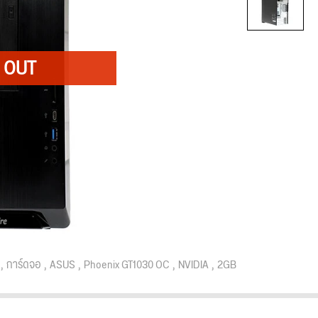
การ์ดจอ
ASUS
Phoenix GT1030 OC
NVIDIA
2GB