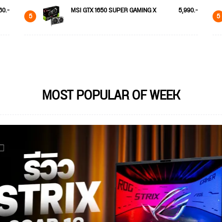
60.-
MSI GTX 1650 SUPER GAMING X
5,990.-
5
5
MOST POPULAR OF WEEK