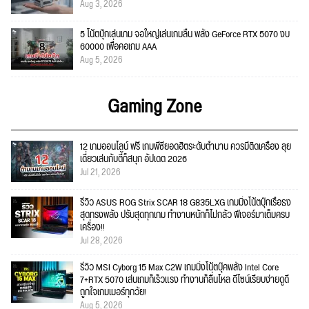
Aug 3, 2026
5 โน้ตบุ๊กเล่นเกม จอใหญ่เล่นเกมลื่น พลัง GeForce RTX 5070 งบ
60000 เพื่อคอเกม AAA
Aug 5, 2026
Gaming Zone
12 เกมออนไลน์ ฟรี เกมพีซียอดฮิตระดับตำนาน ควรมีติดเครื่อง ลุย
เดี่ยวเล่นกับตี้ก็สนุก อัปเดต 2026
Jul 21, 2026
รีวิว ASUS ROG Strix SCAR 18 G835LXG เกมมิ่งโน้ตบุ๊กเรือธง
สุดทรงพลัง ปรับสุดทุกเกม ทำงานหนักก็ไม่กลัว ฟีเจอร์มาเต็มครบ
เครื่อง!!
Jul 28, 2026
รีวิว MSI Cyborg 15 Max C2W เกมมิ่งโน้ตบุ๊คพลัง Intel Core
7+RTX 5070 เล่นเกมก็เร็วแรง ทำงานก็ลื่นไหล ดีไซน์เรียบง่ายดูดี
ถูกใจเกมเมอร์ทุกวัย!
Aug 5, 2026