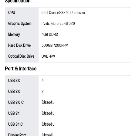
Specification
CPU
Intel Core i3-3240 Processor
Graphic System
nVidia Geforce GT620
Memory
4GB DDR3
Hard Disk Drive
500GB 7200RPM
Optical Disc Drive
DVD-RW
Port & Interface
USB 2.0
4
USB 3.0
2
USB 3.0 C
ไม่รองรับ
USB 3.1
ไม่รองรับ
USB 3.1 C
ไม่รองรับ
Display Port
ไม่รองรับ