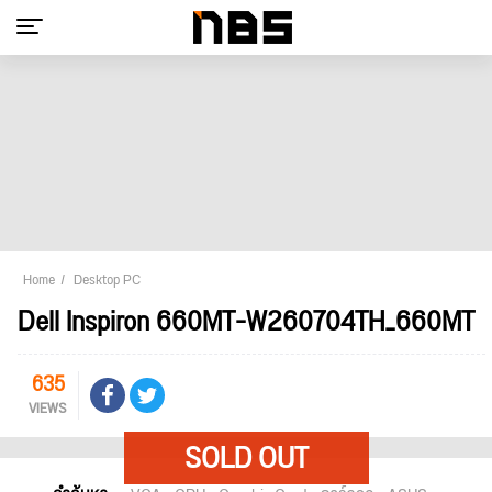
Home
Desktop PC
Dell Inspiron 660MT-W260704TH_660MT
635
VIEWS