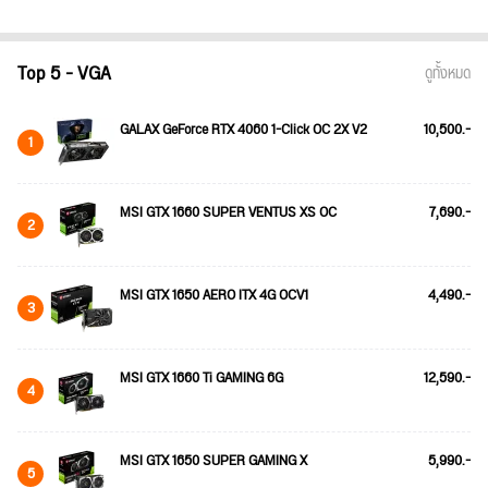
Top 5 - VGA
ดูทั้งหมด
GALAX GeForce RTX 4060 1-Click OC 2X V2
10,500.-
1
MSI GTX 1660 SUPER VENTUS XS OC
7,690.-
2
MSI GTX 1650 AERO ITX 4G OCV1
4,490.-
3
MSI GTX 1660 Ti GAMING 6G
12,590.-
4
MSI GTX 1650 SUPER GAMING X
5,990.-
5