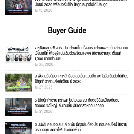
บ่อยปี 2026 พร้อมวิธีแก้ไข ให้คุณสนุกต่อได้ไม่สะดุด
Jul 16, 2026
Buyer Guide
7 หูฟังบลูทูธฟีเจอร์แน่น เสียงดีโดนใจคนรักเสียงเพลง ตัดเสียงกวน
เงียบสนิท ฟีเจอร์แน่นเต็มตัวพร้อมแอพฯ ใช้งานง่ายสุด เริ่มแค่
1,300 บาทเท่านั้น!!
Jul 25, 2026
8 พัดลมมือถือราคาหลักร้อย ลมเย็น แบตอึด กะทัดรัด ติดตัวไปเที่ยว
ได้ทุกที่ ราคาแค่หลักร้อย ปี 2026
Jul 27, 2026
5 โน้ตบุ๊กทำงาน กราฟิก ปั้นโมเดล 3D ตัดต่อวีดีโอเบื้องต้นงบ
50000 จอใหญ่ เล่นเกมลื่น อัปเดตสิงหาคม 2569
Jul 31, 2026
6 มินิพีซี คอมจิ๋วเริ่มแค่ 5 พัน มีครบไม่ต้องประกอบคอมใหม่ ใช้งาน
ครอบคลุม ลดค่าไฟ ประหยัดพื้นที่