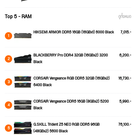
Top 5 - RAM
ดูทั้งหมด
HIKSEMI ARMOR DDR5 16GB (16GBx1) 6000 Black
7,015.-
1
BLACKBERRY Pro DDR4 32GB (16GBx2) 3200
6,200.-
2
Black
CORSAIR Vengeance RGB DDR5 32GB (16GBx2)
16,730.-
3
6400 Black
CORSAIR Vengeance DDR5 16GB (8GBx2) 5200
5,990.-
4
Black
G.SKILL Trident Z5 NEO RGB DDR5 96GB
76,100.-
5
(48GBx2) 5600 Black