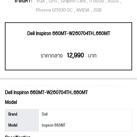
คำค้นหา :
VGA
GPU
Graphic Card
การ์ดจอ
ASUS
Phoenix GT1030 OC
NVIDIA
2GB
Dell Inspiron 660MT-W260704TH_660MT
12,990
ราคากลาง
บาท
Dell Inspiron 660MT-W260704TH_660MT
Model
Brand
Dell
Model
Inspiron 660MT