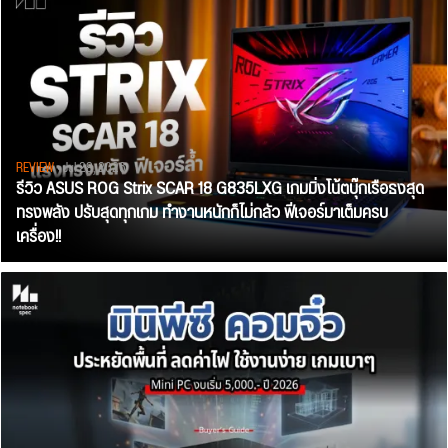
REVIEW
• Jul 28, 2026
รีวิว ASUS ROG Strix SCAR 18 G835LXG เกมมิ่งโน้ตบุ๊กเรือธงสุด
ทรงพลัง ปรับสุดทุกเกม ทำงานหนักก็ไม่กลัว ฟีเจอร์มาเต็มครบ
เครื่อง!!