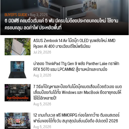
BUYER'S GUIDE
• Aug 3, 2026
6 มินิพีซี คอมจิ๋วเริ่มแค่ 5 พัน มีครบไม่ต้องประกอบคอมใหม่ ใช้งาน
ครอบคลุม ลดค่าไฟ ประหยัดพื้นที่
ASUS Zenbook 14 Air โน้ตบุ๊ก OLED ขุมพลังใหม่ AMD
Ryzen AI 400 บางเฉียบดีไซน์พรีเมียม
Jul 29, 2026
น่าลอง ThinkPad T1g Gen 9 พลัง Panther Lake กราฟิก
RTX 5070 แรม LPCAMM2 สู้งานหนักและเกมมิ่ง
Aug 3, 2026
7 วิธีแก้ปัญหาและป้องกันโน๊ตบุ๊คแบตเสื่อมด้วยตัวเอง แบต
เสื่อมป้องกันได้ทั้ง Windows และ MacBook ยืดอายุคอมให้
ใช้ได้อีกหลายปี!
Aug 5, 2026
12 เกมเก็บเวล ฟรี MMORPG ท่องโลกกว้าง ตีมอนสเตอร์
ฟาร์มของได้ทั้งวัน สนุกสุดมันส์บนมือถือ อัปเดตปี 2026
Aug 5, 2026