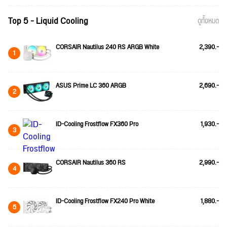
Top 5 - Liquid Cooling
ดูทั้งหมด
CORSAIR Nautilus 240 RS ARGB White
2,390.-
1
ASUS Prime LC 360 ARGB
2,690.-
2
ID-Cooling Frostflow FX360 Pro
1,930.-
3
CORSAIR Nautilus 360 RS
2,990.-
4
ID-Cooling Frostflow FX240 Pro White
1,880.-
5