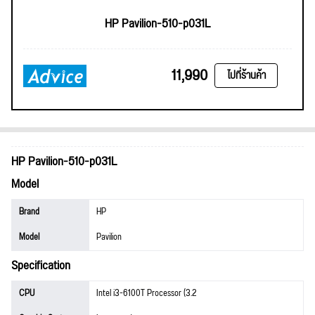
HP Pavilion-510-p031L
11,990
ไปที่ร้านค้า
HP Pavilion-510-p031L
Model
Brand
HP
Model
Pavilion
Specification
CPU
Intel i3-6100T Processor (3.2