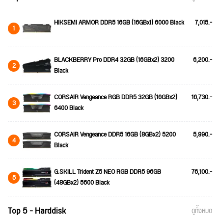
HIKSEMI ARMOR DDR5 16GB (16GBx1) 6000 Black
7,015.-
1
BLACKBERRY Pro DDR4 32GB (16GBx2) 3200
6,200.-
2
Black
CORSAIR Vengeance RGB DDR5 32GB (16GBx2)
16,730.-
3
6400 Black
CORSAIR Vengeance DDR5 16GB (8GBx2) 5200
5,990.-
4
Black
G.SKILL Trident Z5 NEO RGB DDR5 96GB
76,100.-
5
(48GBx2) 5600 Black
Top 5 - Harddisk
ดูทั้งหมด