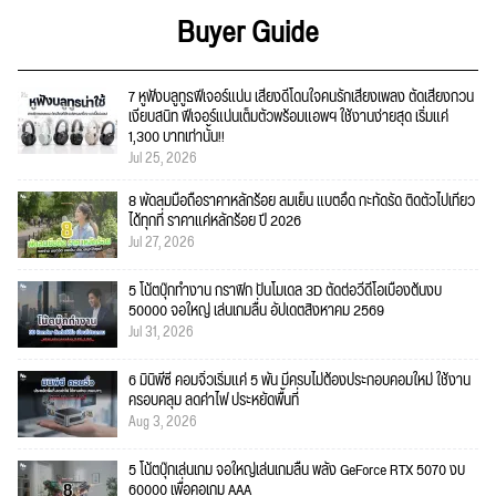
Buyer Guide
7 หูฟังบลูทูธฟีเจอร์แน่น เสียงดีโดนใจคนรักเสียงเพลง ตัดเสียงกวน
เงียบสนิท ฟีเจอร์แน่นเต็มตัวพร้อมแอพฯ ใช้งานง่ายสุด เริ่มแค่
1,300 บาทเท่านั้น!!
Jul 25, 2026
8 พัดลมมือถือราคาหลักร้อย ลมเย็น แบตอึด กะทัดรัด ติดตัวไปเที่ยว
ได้ทุกที่ ราคาแค่หลักร้อย ปี 2026
Jul 27, 2026
5 โน้ตบุ๊กทำงาน กราฟิก ปั้นโมเดล 3D ตัดต่อวีดีโอเบื้องต้นงบ
50000 จอใหญ่ เล่นเกมลื่น อัปเดตสิงหาคม 2569
Jul 31, 2026
6 มินิพีซี คอมจิ๋วเริ่มแค่ 5 พัน มีครบไม่ต้องประกอบคอมใหม่ ใช้งาน
ครอบคลุม ลดค่าไฟ ประหยัดพื้นที่
Aug 3, 2026
5 โน้ตบุ๊กเล่นเกม จอใหญ่เล่นเกมลื่น พลัง GeForce RTX 5070 งบ
60000 เพื่อคอเกม AAA