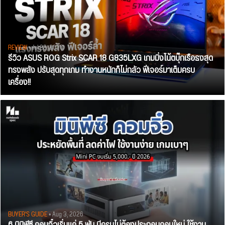
REVIEW
• Jul 28, 2026
รีวิว ASUS ROG Strix SCAR 18 G835LXG เกมมิ่งโน้ตบุ๊กเรือธงสุด
ทรงพลัง ปรับสุดทุกเกม ทำงานหนักก็ไม่กลัว ฟีเจอร์มาเต็มครบ
เครื่อง!!
BUYER'S GUIDE
• Aug 3, 2026
6 มินิพีซี คอมจิ๋วเริ่มแค่ 5 พัน มีครบไม่ต้องประกอบคอมใหม่ ใช้งาน