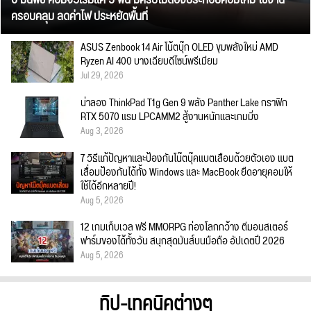
ครอบคลุม ลดค่าไฟ ประหยัดพื้นที่
ASUS Zenbook 14 Air โน้ตบุ๊ก OLED ขุมพลังใหม่ AMD
Ryzen AI 400 บางเฉียบดีไซน์พรีเมียม
Jul 29, 2026
น่าลอง ThinkPad T1g Gen 9 พลัง Panther Lake กราฟิก
RTX 5070 แรม LPCAMM2 สู้งานหนักและเกมมิ่ง
Aug 3, 2026
7 วิธีแก้ปัญหาและป้องกันโน๊ตบุ๊คแบตเสื่อมด้วยตัวเอง แบต
เสื่อมป้องกันได้ทั้ง Windows และ MacBook ยืดอายุคอมให้
ใช้ได้อีกหลายปี!
Aug 5, 2026
12 เกมเก็บเวล ฟรี MMORPG ท่องโลกกว้าง ตีมอนสเตอร์
ฟาร์มของได้ทั้งวัน สนุกสุดมันส์บนมือถือ อัปเดตปี 2026
Aug 5, 2026
ทิป-เทคนิคต่างๆ