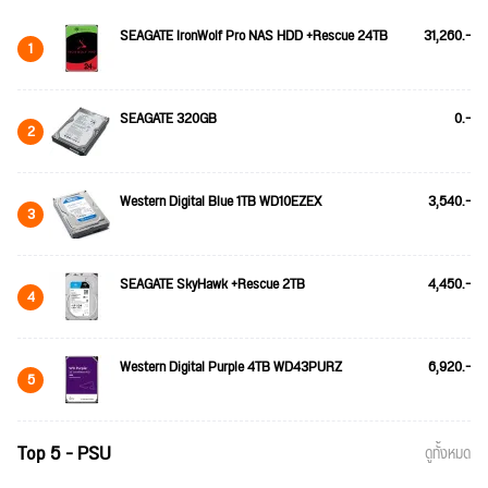
SEAGATE IronWolf Pro NAS HDD +Rescue 24TB
31,260.-
1
SEAGATE 320GB
0.-
2
Western Digital Blue 1TB WD10EZEX
3,540.-
3
SEAGATE SkyHawk +Rescue 2TB
4,450.-
4
Western Digital Purple 4TB WD43PURZ
6,920.-
5
Top 5 - PSU
ดูทั้งหมด