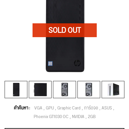
คำค้นหา :
VGA
GPU
Graphic Card
การ์ดจอ
ASUS
Phoenix GT1030 OC
NVIDIA
2GB