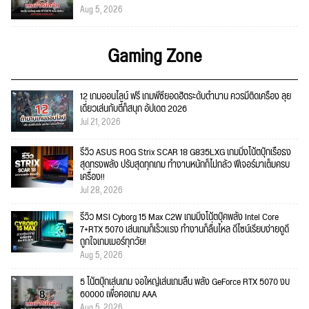
Aug 5, 2026
Gaming Zone
12 เกมออนไลน์ ฟรี เกมพีซียอดฮิตระดับตำนาน ควรมีติดเครื่อง ลุย
เดี่ยวเล่นกับตี้ก็สนุก อัปเดต 2026
Jul 21, 2026
รีวิว ASUS ROG Strix SCAR 18 G835LXG เกมมิ่งโน้ตบุ๊กเรือธง
สุดทรงพลัง ปรับสุดทุกเกม ทำงานหนักก็ไม่กลัว ฟีเจอร์มาเต็มครบ
เครื่อง!!
Jul 28, 2026
รีวิว MSI Cyborg 15 Max C2W เกมมิ่งโน้ตบุ๊คพลัง Intel Core
7+RTX 5070 เล่นเกมก็เร็วแรง ทำงานก็ลื่นไหล ดีไซน์เรียบง่ายดูดี
ถูกใจเกมเมอร์ทุกวัย!
Aug 5, 2026
5 โน้ตบุ๊กเล่นเกม จอใหญ่เล่นเกมลื่น พลัง GeForce RTX 5070 งบ
60000 เพื่อคอเกม AAA
Aug 5, 2026