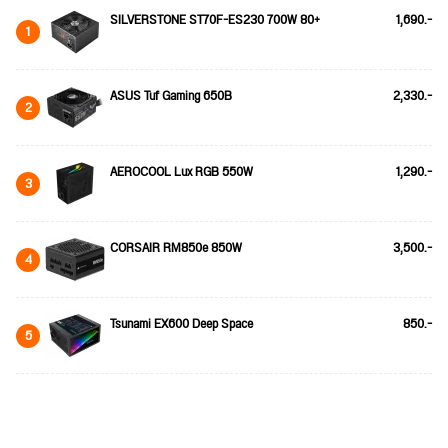
SILVERSTONE ST70F-ES230 700W 80+
1,690.-
1
ASUS Tuf Gaming 650B
2,330.-
2
AEROCOOL Lux RGB 550W
1,290.-
3
CORSAIR RM850e 850W
3,500.-
4
Tsunami EX600 Deep Space
850.-
5