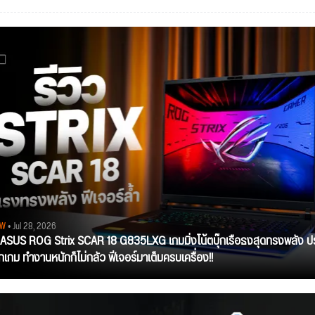
EW
• Jul 28, 2026
ว ASUS ROG Strix SCAR 18 G835LXG เกมมิ่งโน้ตบุ๊กเรือธงสุดทรงพลัง ป
ุกเกม ทำงานหนักก็ไม่กลัว ฟีเจอร์มาเต็มครบเครื่อง!!