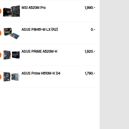
MSI A520M Pro
1,990.-
ASUS P8H61-M LX (R2)
0.-
ASUS PRIME A520M-K
1,920.-
ASUS Prime H610M-K D4
1,790.-