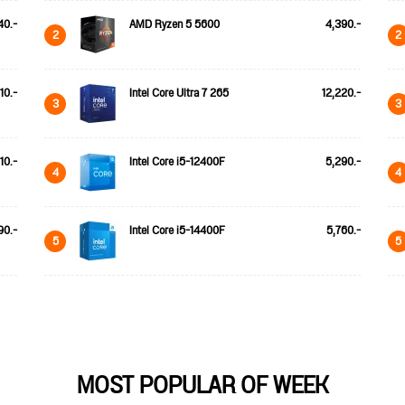
40.-
AMD Ryzen 5 5600
4,390.-
2
2
110.-
Intel Core Ultra 7 265
12,220.-
3
3
10.-
Intel Core i5-12400F
5,290.-
4
4
90.-
Intel Core i5-14400F
5,760.-
5
5
MOST POPULAR OF WEEK