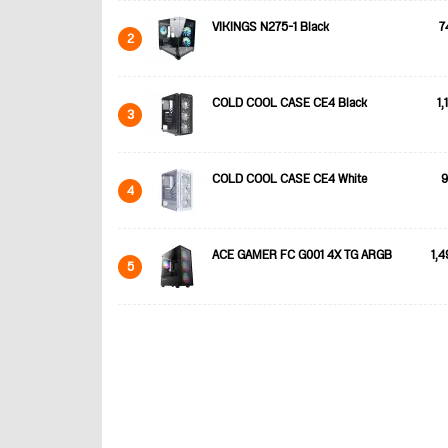
VIKINGS N275-1 Black
7
2
COLD COOL CASE CE4 Black
1,
3
COLD COOL CASE CE4 White
9
4
ACE GAMER FC G001 4X TG ARGB
1,4
5