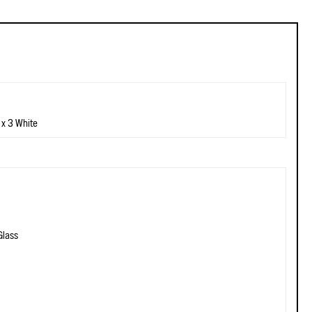
x 3 White
Glass