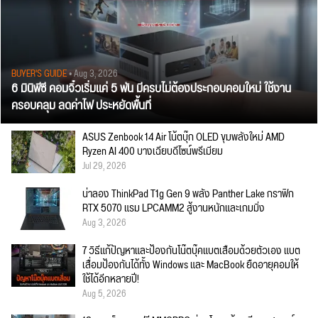
BUYER'S GUIDE
• Aug 3, 2026
6 มินิพีซี คอมจิ๋วเริ่มแค่ 5 พัน มีครบไม่ต้องประกอบคอมใหม่ ใช้งาน
ครอบคลุม ลดค่าไฟ ประหยัดพื้นที่
ASUS Zenbook 14 Air โน้ตบุ๊ก OLED ขุมพลังใหม่ AMD
Ryzen AI 400 บางเฉียบดีไซน์พรีเมียม
Jul 29, 2026
น่าลอง ThinkPad T1g Gen 9 พลัง Panther Lake กราฟิก
RTX 5070 แรม LPCAMM2 สู้งานหนักและเกมมิ่ง
Aug 3, 2026
7 วิธีแก้ปัญหาและป้องกันโน๊ตบุ๊คแบตเสื่อมด้วยตัวเอง แบต
เสื่อมป้องกันได้ทั้ง Windows และ MacBook ยืดอายุคอมให้
ใช้ได้อีกหลายปี!
Aug 5, 2026