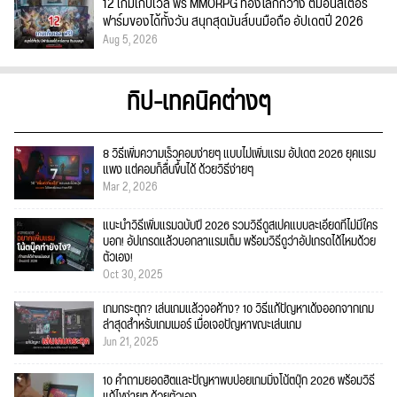
12 เกมเก็บเวล ฟรี MMORPG ท่องโลกกว้าง ตีมอนสเตอร์
ฟาร์มของได้ทั้งวัน สนุกสุดมันส์บนมือถือ อัปเดตปี 2026
Aug 5, 2026
ทิป-เทคนิคต่างๆ
8 วิธีเพิ่มความเร็วคอมง่ายๆ แบบไม่เพิ่มแรม อัปเดต 2026 ยุคแรม
แพง แต่คอมก็ลื่นขึ้นได้ ด้วยวิธีง่ายๆ
Mar 2, 2026
แนะนำวิธีเพิ่มแรมฉบับปี 2026 รวมวิธีดูสเปคแบบละเอียดที่ไม่มีใคร
บอก! อัปเกรดแล้วบอกลาแรมเต็ม พร้อมวิธีดูว่าอัปเกรดได้ไหมด้วย
ตัวเอง!
Oct 30, 2025
เกมกระตุก? เล่นเกมแล้วจอค้าง? 10 วิธีแก้ปัญหาเด้งออกจากเกม
ล่าสุดสำหรับเกมเมอร์ เมื่อเจอปัญหาขณะเล่นเกม
Jun 21, 2025
10 คำถามยอดฮิตและปัญหาพบบ่อยเกมมิ่งโน้ตบุ๊ก 2026 พร้อมวิธี