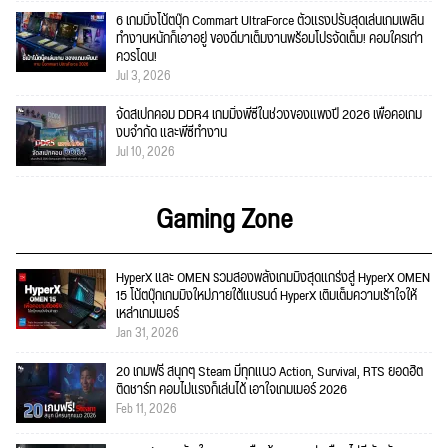
6 เกมมิ่งโน้ตบุ๊ก Commart UltraForce ตัวแรงปรับสุดเล่นเกมเพลิน
ทำงานหนักก็เอาอยู่ ของดีมาเต็มงานพร้อมโปรจัดเต็ม! คอมใครเก่า
ควรโดน!
Jul 3, 2026
จัดสเปกคอม DDR4 เกมมิ่งพีซีในช่วงของแพงปี 2026 เพื่อคอเกม
งบจำกัด และพีซีทำงาน
Jul 10, 2026
Gaming Zone
HyperX และ OMEN รวมสองพลังเกมมิงสุดแกร่งสู่ HyperX OMEN
15 โน้ตบุ๊กเกมมิงใหม่ภายใต้แบรนด์ HyperX เติมเต็มความเร้าใจให้
เหล่าเกมเมอร์
Jan 31, 2026
20 เกมฟรี สนุกๆ Steam มีทุกแนว Action, Survival, RTS ยอดฮิต
ติดชาร์ท คอมไม่แรงก็เล่นได้ เอาใจเกมเมอร์ 2026
Feb 11, 2026