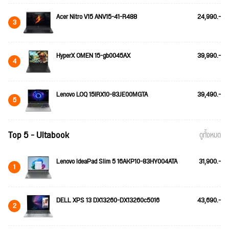
Acer Nitro V15 ANV15-41-R488
24,990.-
3
HyperX OMEN 15-gb0045AX
39,990.-
4
Lenovo LOQ 15IRX10-83JE00MGTA
39,490.-
5
Top 5 - Ultabook
ดูทั้งหมด
Lenovo IdeaPad Slim 5 16AKP10-83HY004ATA
31,900.-
1
DELL XPS 13 DX13260-DX13260c5016
43,690.-
2