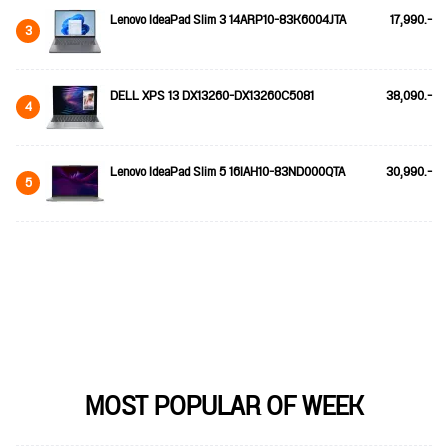
Lenovo IdeaPad Slim 3 14ARP10-83K6004JTA
17,990.-
3
DELL XPS 13 DX13260-DX13260C5081
38,090.-
4
Lenovo IdeaPad Slim 5 16IAH10-83ND000QTA
30,990.-
5
MOST POPULAR OF WEEK