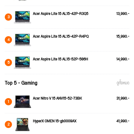
Acer Aspire Lite 15 AL15-42P-R3Q5
13,990.-
3
Acer Aspire Lite 15 AL15-42P-R4PQ
15,990.-
4
Acer Aspire Lite 15 AL15-52P-586H
14,990.-
5
Top 5 - Gaming
ดูทั้งหมด
Acer Nitro V 15 ANV15-52-73BK
31,990.-
1
HyperX OMEN 15-gb0009AX
41,990.-
2