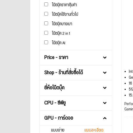
โน๊ตบุ๊คราคาคุ้มค่า
โน๊ตบุ๊คใช้งานทั่วไป
โน๊ตบุ๊คบางเบา
โน๊ตบุ๊ค 2 in 1
โน้ตบุ๊ค AI
Price - ราคา
Shop - ร้านที่สั่งซื้อได้
In
Ge
16
ยี่ห้อโน็ตบุ๊ค
51
15
CPU - ซีพียู
Perfo
Gami
GPU - การ์ดจอ
แบบง่าย
แบบละเอียด