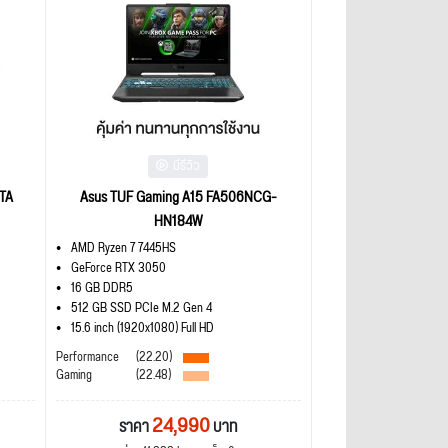
มีรีวิว
TA
Asus TUF Gaming A15 FA506NCG-
HN184W
AMD Ryzen 7 7445HS
GeForce RTX 3050
16 GB DDR5
512 GB SSD PCIe M.2 Gen 4
15.6 inch (1920x1080) Full HD
Performance
(22.20)
Gaming
(22.48)
24,990
ราคา
บาท