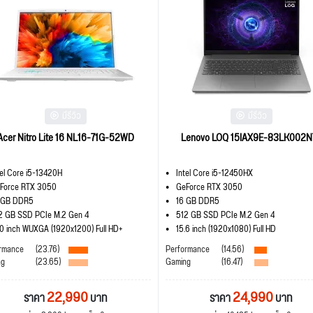
มีรีวิว
มีรีวิว
Acer Nitro Lite 16 NL16-71G-52WD
Lenovo LOQ 15IAX9E-83LK002N
tel Core i5-13420H
Intel Core i5-12450HX
Force RTX 3050
GeForce RTX 3050
 GB DDR5
16 GB DDR5
2 GB SSD PCIe M.2 Gen 4
512 GB SSD PCIe M.2 Gen 4
.0 inch WUXGA (1920x1200) Full HD+
15.6 inch (1920x1080) Full HD
rmance
(23.76)
Performance
(14.56)
ng
(23.65)
Gaming
(16.47)
22,990
24,990
ราคา
บาท
ราคา
บาท