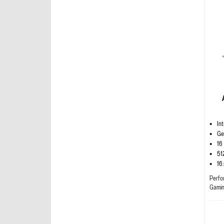
In
Ge
16
51
16
Perfo
Gami