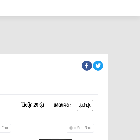
โน็ตบุ๊ค 29 รุ่น
แสดงผล :
รุ่นล่าสุด
บเทียบ
เปรียบเทียบ