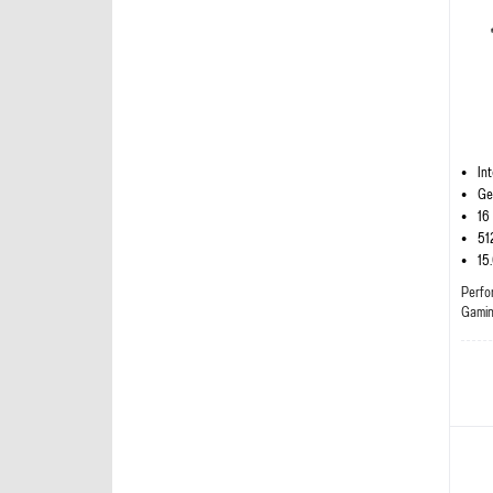
In
Ge
16
51
15
Perfo
Gami