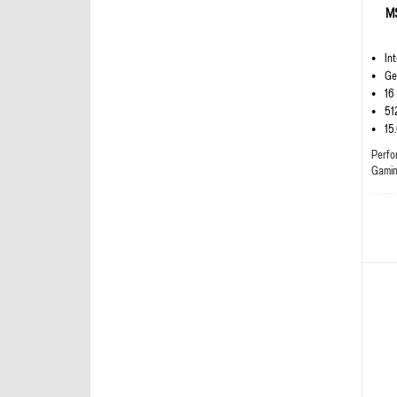
M
In
Ge
16
51
15
Perfo
Gami