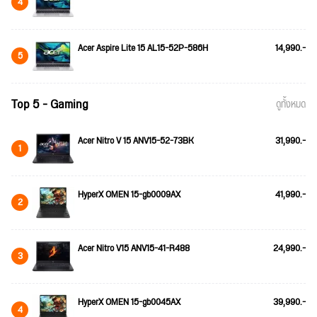
4
Acer Aspire Lite 15 AL15-52P-586H
14,990.-
5
Top 5 - Gaming
ดูทั้งหมด
Acer Nitro V 15 ANV15-52-73BK
31,990.-
1
HyperX OMEN 15-gb0009AX
41,990.-
2
Acer Nitro V15 ANV15-41-R488
24,990.-
3
HyperX OMEN 15-gb0045AX
39,990.-
4