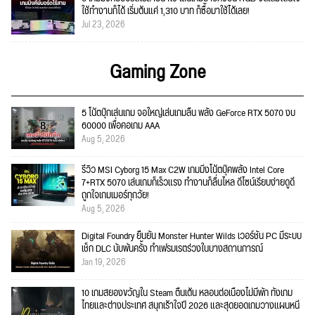
ใช้ทำงานก็ได้ เริ่มต้นแค่ 1,310 บาท ก็ซื้อมาใช้ได้เลย!
Jul 23, 2026
Gaming Zone
5 โน้ตบุ๊กเล่นเกม จอใหญ่เล่นเกมลื่น พลัง GeForce RTX 5070 งบ
60000 เพื่อคอเกม AAA
Aug 5, 2026
รีวิว MSI Cyborg 15 Max C2W เกมมิ่งโน้ตบุ๊คพลัง Intel Core
7+RTX 5070 เล่นเกมก็เร็วแรง ทำงานก็ลื่นไหล ดีไซน์เรียบง่ายดูดี
ถูกใจเกมเมอร์ทุกวัย!
Aug 5, 2026
Digital Foundry ยืนยัน Monster Hunter Wilds เวอร์ชัน PC มีระบบ
เช็ก DLC นับพันครั้ง ทำเฟรมเรตร่วงในบางสถานการณ์
Jan 19, 2026
10 เกมสยองขวัญใน Steam ตื่นเต้น หลอนต่อเนื่องไม่มีพัก ทั้งเกม
ไทยและต่างประเทศ สนุกเร้าใจปี 2026 และสุดยอดเกมวางแผนหนี