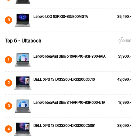
Lenovo LOQ 15IRX10-83JE00MGTA
39,490.-
5
Top 5 - Ultabook
ดูทั้งหมด
Lenovo IdeaPad Slim 5 16AKP10-83HY004ATA
31,900.-
1
DELL XPS 13 DX13260-DX13260c5016
43,690.-
2
Lenovo IdeaPad Slim 3 14ARP10-83K6004JTA
17,990.-
3
DELL XPS 13 DX13260-DX13260C5081
38,090.-
4