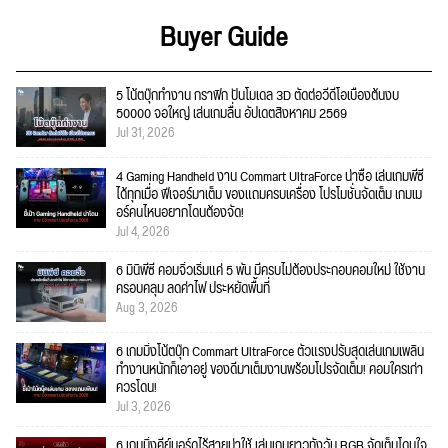
Buyer Guide
5 โน้ตบุ๊กทำงาน กราฟิก ปั้นโมเดล 3D ตัดต่อวีดีโอเบื้องต้นงบ
50000 จอใหญ่ เล่นเกมลื่น อัปเดตสิงหาคม 2569
Jul 31, 2026
4 Gaming Handheld งาน Commart UltraForce น่าซื้อ เล่นเกมพีซี
ได้ทุกเมื่อ ฟีเจอร์มาเต็ม ของแถมครบเครื่อง โปรโมชั่นจัดเต็ม เกมเม
อร์คนไหนอยากโดนต้องจัด!
Jul 4, 2026
6 มินิพีซี คอมจิ๋วเริ่มแค่ 5 พัน มีครบไม่ต้องประกอบคอมใหม่ ใช้งาน
ครอบคลุม ลดค่าไฟ ประหยัดพื้นที่
Aug 3, 2026
6 เกมมิ่งโน้ตบุ๊ก Commart UltraForce ตัวแรงปรับสุดเล่นเกมเพลิน
ทำงานหนักก็เอาอยู่ ของดีมาเต็มงานพร้อมโปรจัดเต็ม! คอมใครเก่า
ควรโดน!
Jul 3, 2026
6 เกมมิ่งคีย์บอร์ดไร้สายน่าใช้ เล่นเกมยาวทั้งวัน RGB จัดเต็มโดนใจ