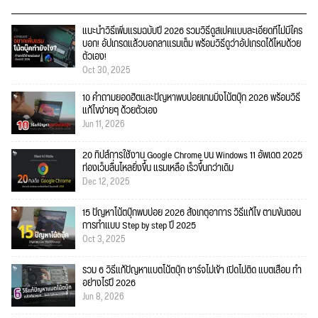
แนะนำวิธีเพิ่มแรมฉบับปี 2026 รวมวิธีดูสเปคแบบละเอียดที่ไม่มีใคร
บอก! อัปเกรดแล้วบอกลาแรมเต็ม พร้อมวิธีดูว่าอัปเกรดได้ไหมด้วย
ตัวเอง!
Oct 30, 2025
10 คำถามยอดฮิตและปัญหาพบบ่อยเกมมิ่งโน้ตบุ๊ก 2026 พร้อมวิธี
แก้ไขง่ายๆ ด้วยตัวเอง
Jun 11, 2026
20 ทิปส์การใช้งาน Google Chrome บน Windows 11 อัพเดต 2025
ท่องเว็บลื่นไหลยิ่งขึ้น แรมเหลือ เร็วขึ้นกว่าเดิม
Dec 12, 2025
15 ปัญหาโน้ตบุ๊กพบบ่อย 2026 สังเกตุอาการ วิธีแก้ไข ตามขั้นตอน
การทำแบบ Step by step ปี 2025
Oct 3, 2025
รวม 6 วิธีแก้ปัญหาแบตโน้ตบุ๊ก ชาร์จไม่เข้า เปิดไม่ติด แบตเสื่อม ทำ
อย่างไรปี 2026
Jun 8, 2026