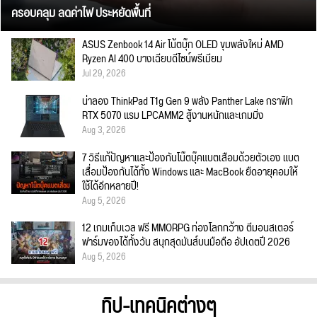
ครอบคลุม ลดค่าไฟ ประหยัดพื้นที่
ASUS Zenbook 14 Air โน้ตบุ๊ก OLED ขุมพลังใหม่ AMD
Ryzen AI 400 บางเฉียบดีไซน์พรีเมียม
Jul 29, 2026
น่าลอง ThinkPad T1g Gen 9 พลัง Panther Lake กราฟิก
RTX 5070 แรม LPCAMM2 สู้งานหนักและเกมมิ่ง
Aug 3, 2026
7 วิธีแก้ปัญหาและป้องกันโน๊ตบุ๊คแบตเสื่อมด้วยตัวเอง แบต
เสื่อมป้องกันได้ทั้ง Windows และ MacBook ยืดอายุคอมให้
ใช้ได้อีกหลายปี!
Aug 5, 2026
12 เกมเก็บเวล ฟรี MMORPG ท่องโลกกว้าง ตีมอนสเตอร์
ฟาร์มของได้ทั้งวัน สนุกสุดมันส์บนมือถือ อัปเดตปี 2026
Aug 5, 2026
ทิป-เทคนิคต่างๆ