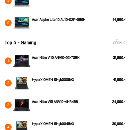
4
Acer Aspire Lite 15 AL15-52P-586H
14,990.-
5
Top 5 - Gaming
ดูทั้งหมด
Acer Nitro V 15 ANV15-52-73BK
31,990.-
1
HyperX OMEN 15-gb0009AX
41,990.-
2
Acer Nitro V15 ANV15-41-R488
24,990.-
3
HyperX OMEN 15-gb0045AX
39,990.-
4