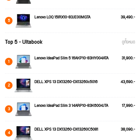
Lenovo LOQ 15IRX10-83JE00MGTA
39,490.-
5
Top 5 - Ultabook
ดูทั้งหมด
Lenovo IdeaPad Slim 5 16AKP10-83HY004ATA
31,900.-
1
DELL XPS 13 DX13260-DX13260c5016
43,690.-
2
Lenovo IdeaPad Slim 3 14ARP10-83K6004JTA
17,990.-
3
DELL XPS 13 DX13260-DX13260C5081
38,090.-
4