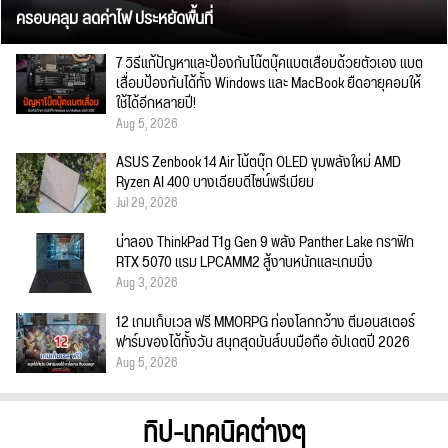
ครอบคลุม ลดค่าไฟ ประหยัดพื้นที่
7 วิธีแก้ปัญหาและป้องกันโน๊ตบุ๊คแบตเสื่อมด้วยตัวเอง แบต
เสื่อมป้องกันได้ทั้ง Windows และ MacBook ยืดอายุคอมให้
ใช้ได้อีกหลายปี!
Aug 5, 2026
ASUS Zenbook 14 Air โน้ตบุ๊ก OLED ขุมพลังใหม่ AMD
Ryzen AI 400 บางเฉียบดีไซน์พรีเมียม
Jul 29, 2026
น่าลอง ThinkPad T1g Gen 9 พลัง Panther Lake กราฟิก
RTX 5070 แรม LPCAMM2 สู้งานหนักและเกมมิ่ง
Aug 3, 2026
12 เกมเก็บเวล ฟรี MMORPG ท่องโลกกว้าง ตีมอนสเตอร์
ฟาร์มของได้ทั้งวัน สนุกสุดมันส์บนมือถือ อัปเดตปี 2026
Aug 5, 2026
ทิป-เทคนิคต่างๆ