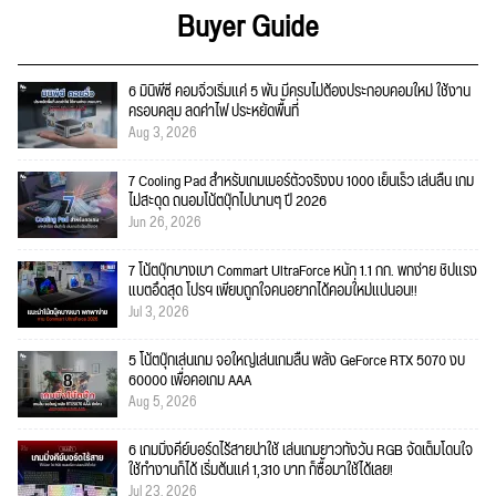
Buyer Guide
6 มินิพีซี คอมจิ๋วเริ่มแค่ 5 พัน มีครบไม่ต้องประกอบคอมใหม่ ใช้งาน
ครอบคลุม ลดค่าไฟ ประหยัดพื้นที่
Aug 3, 2026
7 Cooling Pad สำหรับเกมเมอร์ตัวจริงงบ 1000 เย็นเร็ว เล่นลื่น เกม
ไม่สะดุด ถนอมโน้ตบุ๊กไปนานๆ ปี 2026
Jun 26, 2026
7 โน้ตบุ๊กบางเบา Commart UltraForce หนัก 1.1 กก. พกง่าย ชิปแรง
แบตอึดสุด โปรฯ เพียบถูกใจคนอยากได้คอมใ่หม่แน่นอน!!
Jul 3, 2026
5 โน้ตบุ๊กเล่นเกม จอใหญ่เล่นเกมลื่น พลัง GeForce RTX 5070 งบ
60000 เพื่อคอเกม AAA
Aug 5, 2026
6 เกมมิ่งคีย์บอร์ดไร้สายน่าใช้ เล่นเกมยาวทั้งวัน RGB จัดเต็มโดนใจ
ใช้ทำงานก็ได้ เริ่มต้นแค่ 1,310 บาท ก็ซื้อมาใช้ได้เลย!
Jul 23, 2026