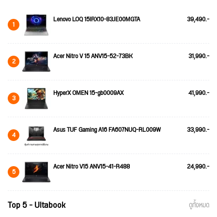
Lenovo LOQ 15IRX10-83JE00MGTA
39,490.-
1
Acer Nitro V 15 ANV15-52-73BK
31,990.-
2
HyperX OMEN 15-gb0009AX
41,990.-
3
Asus TUF Gaming A16 FA607NUQ-RL009W
33,990.-
4
Acer Nitro V15 ANV15-41-R488
24,990.-
5
Top 5 - Ultabook
ดูทั้งหมด