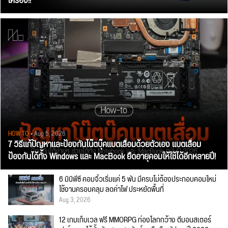
เครื่อง!!
HOW TO
• Aug 5, 2026
7 วิธีแก้ปัญหาและป้องกันโน๊ตบุ๊คแบตเสื่อมด้วยตัวเอง แบตเสื่อม
ป้องกันได้ทั้ง Windows และ MacBook ยืดอายุคอมให้ใช้ได้อีกหลายปี!
6 มินิพีซี คอมจิ๋วเริ่มแค่ 5 พัน มีครบไม่ต้องประกอบคอมใหม่
ใช้งานครอบคลุม ลดค่าไฟ ประหยัดพื้นที่
Aug 3, 2026
12 เกมเก็บเวล ฟรี MMORPG ท่องโลกกว้าง ตีมอนสเตอร์