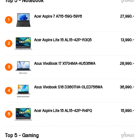
Top 5 - Notebook
ดูทั้งหมด
Acer Aspire 7 A715-59G-59Y6
27,990.-
1
Acer Aspire Lite 15 AL15-42P-R3Q5
13,990.-
2
Asus VivoBook 17 X1704MA-AU536WA
28,990.-
3
Asus Vivobook S16 D3607HA-OLED756WA
36,990.-
4
Acer Aspire Lite 15 AL15-42P-R4PQ
15,990.-
5
Top 5 - Gaming
ดูทั้งหมด