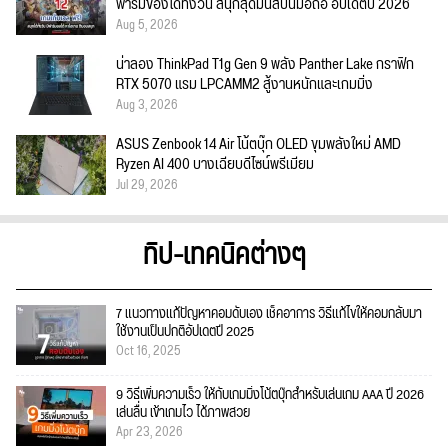
ฟาร์มของได้ทั้งวัน สนุกสุดมันส์บนมือถือ อัปเดตปี 2026
Aug 5, 2026
น่าลอง ThinkPad T1g Gen 9 พลัง Panther Lake กราฟิก
RTX 5070 แรม LPCAMM2 สู้งานหนักและเกมมิ่ง
Aug 3, 2026
ASUS Zenbook 14 Air โน้ตบุ๊ก OLED ขุมพลังใหม่ AMD
Ryzen AI 400 บางเฉียบดีไซน์พรีเมียม
Jul 29, 2026
ทิป-เทคนิคต่างๆ
7 แนวทางแก้ปัญหาคอมดับเอง เช็คอาการ วิธีแก้ไขให้คอมกลับมา
ใช้งานเป็นปกติอัปเดตปี 2025
Oct 16, 2025
9 วิธีเพิ่มความเร็ว ให้กับเกมมิ่งโน้ตบุ๊กสำหรับเล่นเกม AAA ปี 2026
เล่นลื่น เข้าเกมไว ได้ภาพสวย
Apr 23, 2026