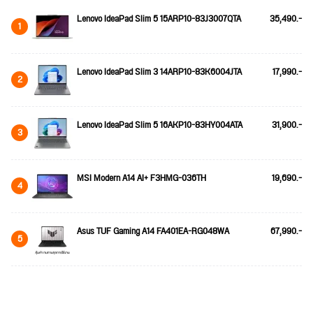
Lenovo IdeaPad Slim 5 15ARP10-83J3007QTA
35,490.-
1
Lenovo IdeaPad Slim 3 14ARP10-83K6004JTA
17,990.-
2
Lenovo IdeaPad Slim 5 16AKP10-83HY004ATA
31,900.-
3
MSI Modern A14 AI+ F3HMG-036TH
19,690.-
4
Asus TUF Gaming A14 FA401EA-RG048WA
67,990.-
5