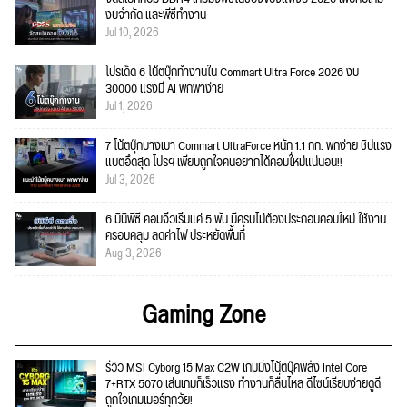
งบจำกัด และพีซีทำงาน
Jul 10, 2026
โปรเด็ด 6 โน้ตบุ๊กทำงานใน Commart Ultra Force 2026 งบ
30000 แรงมี AI พกพาง่าย
Jul 1, 2026
7 โน้ตบุ๊กบางเบา Commart UltraForce หนัก 1.1 กก. พกง่าย ชิปแรง
แบตอึดสุด โปรฯ เพียบถูกใจคนอยากได้คอมใ่หม่แน่นอน!!
Jul 3, 2026
6 มินิพีซี คอมจิ๋วเริ่มแค่ 5 พัน มีครบไม่ต้องประกอบคอมใหม่ ใช้งาน
ครอบคลุม ลดค่าไฟ ประหยัดพื้นที่
Aug 3, 2026
Gaming Zone
รีวิว MSI Cyborg 15 Max C2W เกมมิ่งโน้ตบุ๊คพลัง Intel Core
7+RTX 5070 เล่นเกมก็เร็วแรง ทำงานก็ลื่นไหล ดีไซน์เรียบง่ายดูดี
ถูกใจเกมเมอร์ทุกวัย!