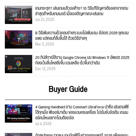
เกมกระตุก? เล่นเกมแล้วจอค้าง? 10 วิธีแก้ปัญหาเด้งออกจากเกม
ล่าสุดสำหรับเกมเมอร์ เมื่อเจอปัญหาขณะเล่นเกม
Jun 21, 2025
8 วิธีเพิ่มความเร็วคอมง่ายๆ แบบไม่เพิ่มแรม อัปเดต 2026 ยุคแรม
แพง แต่คอมก็ลื่นขึ้นได้ ด้วยวิธีง่ายๆ
Mar 2, 2026
20 ทิปส์การใช้งาน Google Chrome บน Windows 11 อัพเดต 2025
ท่องเว็บลื่นไหลยิ่งขึ้น แรมเหลือ เร็วขึ้นกว่าเดิม
Dec 12, 2025
Buyer Guide
4 Gaming Handheld งาน Commart UltraForce น่าซื้อ เล่นเกมพีซี
ได้ทุกเมื่อ ฟีเจอร์มาเต็ม ของแถมครบเครื่อง โปรโมชั่นจัดเต็ม เกมเม
อร์คนไหนอยากโดนต้องจัด!
Jul 4, 2026
จัดสเปกคอม DDR4 เกมมิ่งพีซีในช่วงของแพงปี 2026 เพื่อคอเกม