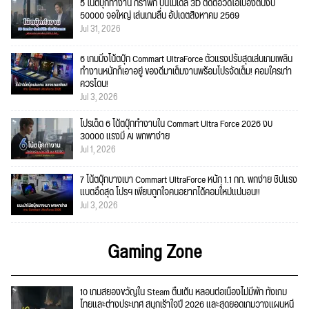
5 โน้ตบุ๊กทำงาน กราฟิก ปั้นโมเดล 3D ตัดต่อวีดีโอเบื้องต้นงบ
50000 จอใหญ่ เล่นเกมลื่น อัปเดตสิงหาคม 2569
Jul 31, 2026
6 เกมมิ่งโน้ตบุ๊ก Commart UltraForce ตัวแรงปรับสุดเล่นเกมเพลิน
ทำงานหนักก็เอาอยู่ ของดีมาเต็มงานพร้อมโปรจัดเต็ม! คอมใครเก่า
ควรโดน!
Jul 3, 2026
โปรเด็ด 6 โน้ตบุ๊กทำงานใน Commart Ultra Force 2026 งบ
30000 แรงมี AI พกพาง่าย
Jul 1, 2026
7 โน้ตบุ๊กบางเบา Commart UltraForce หนัก 1.1 กก. พกง่าย ชิปแรง
แบตอึดสุด โปรฯ เพียบถูกใจคนอยากได้คอมใ่หม่แน่นอน!!
Jul 3, 2026
Gaming Zone
10 เกมสยองขวัญใน Steam ตื่นเต้น หลอนต่อเนื่องไม่มีพัก ทั้งเกม
ไทยและต่างประเทศ สนุกเร้าใจปี 2026 และสุดยอดเกมวางแผนหนี