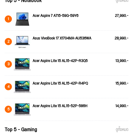
Top 5 - Notebook
ดูทั้งหมด
Acer Aspire 7 A715-59G-59Y6
27,990.-
1
Asus VivoBook 17 X1704MA-AU536WA
28,990.-
2
Acer Aspire Lite 15 AL15-42P-R3Q5
13,990.-
3
Acer Aspire Lite 15 AL15-42P-R4PQ
15,990.-
4
Acer Aspire Lite 15 AL15-52P-586H
14,990.-
5
Top 5 - Gaming
ดูทั้งหมด