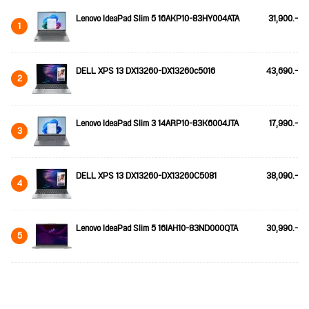
Lenovo IdeaPad Slim 5 16AKP10-83HY004ATA
31,900.-
1
DELL XPS 13 DX13260-DX13260c5016
43,690.-
2
Lenovo IdeaPad Slim 3 14ARP10-83K6004JTA
17,990.-
3
DELL XPS 13 DX13260-DX13260C5081
38,090.-
4
Lenovo IdeaPad Slim 5 16IAH10-83ND000QTA
30,990.-
5