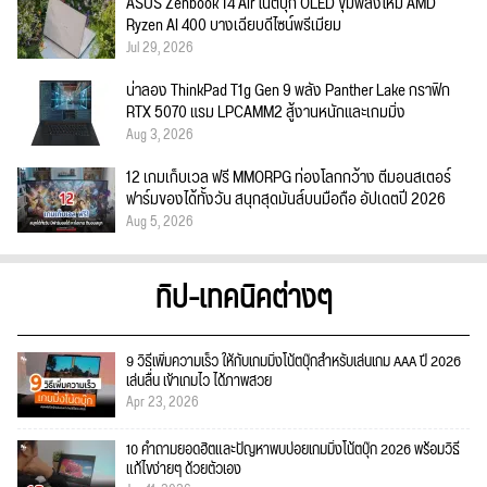
ASUS Zenbook 14 Air โน้ตบุ๊ก OLED ขุมพลังใหม่ AMD
Ryzen AI 400 บางเฉียบดีไซน์พรีเมียม
Jul 29, 2026
น่าลอง ThinkPad T1g Gen 9 พลัง Panther Lake กราฟิก
RTX 5070 แรม LPCAMM2 สู้งานหนักและเกมมิ่ง
Aug 3, 2026
12 เกมเก็บเวล ฟรี MMORPG ท่องโลกกว้าง ตีมอนสเตอร์
ฟาร์มของได้ทั้งวัน สนุกสุดมันส์บนมือถือ อัปเดตปี 2026
Aug 5, 2026
ทิป-เทคนิคต่างๆ
9 วิธีเพิ่มความเร็ว ให้กับเกมมิ่งโน้ตบุ๊กสำหรับเล่นเกม AAA ปี 2026
เล่นลื่น เข้าเกมไว ได้ภาพสวย
Apr 23, 2026
10 คำถามยอดฮิตและปัญหาพบบ่อยเกมมิ่งโน้ตบุ๊ก 2026 พร้อมวิธี
แก้ไขง่ายๆ ด้วยตัวเอง