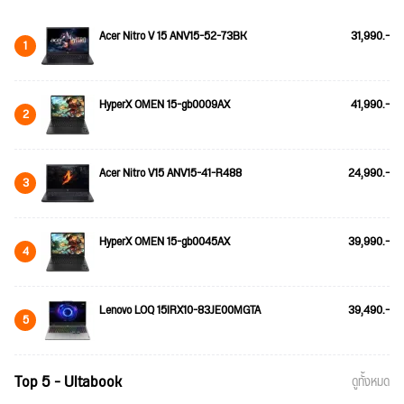
Acer Nitro V 15 ANV15-52-73BK
31,990.-
1
HyperX OMEN 15-gb0009AX
41,990.-
2
Acer Nitro V15 ANV15-41-R488
24,990.-
3
HyperX OMEN 15-gb0045AX
39,990.-
4
Lenovo LOQ 15IRX10-83JE00MGTA
39,490.-
5
Top 5 - Ultabook
ดูทั้งหมด