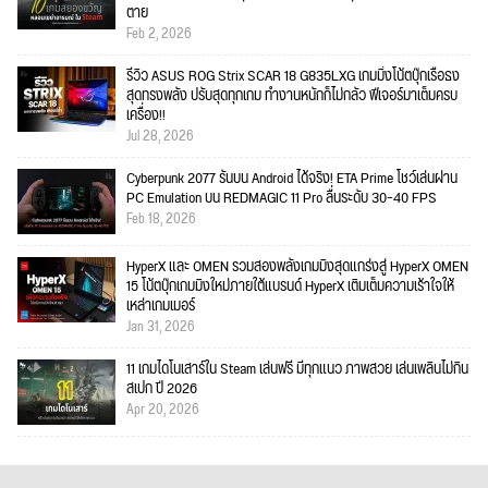
ตาย
Feb 2, 2026
รีวิว ASUS ROG Strix SCAR 18 G835LXG เกมมิ่งโน้ตบุ๊กเรือธง
สุดทรงพลัง ปรับสุดทุกเกม ทำงานหนักก็ไม่กลัว ฟีเจอร์มาเต็มครบ
เครื่อง!!
Jul 28, 2026
Cyberpunk 2077 รันบน Android ได้จริง! ETA Prime โชว์เล่นผ่าน
PC Emulation บน REDMAGIC 11 Pro ลื่นระดับ 30–40 FPS
Feb 18, 2026
HyperX และ OMEN รวมสองพลังเกมมิงสุดแกร่งสู่ HyperX OMEN
15 โน้ตบุ๊กเกมมิงใหม่ภายใต้แบรนด์ HyperX เติมเต็มความเร้าใจให้
เหล่าเกมเมอร์
Jan 31, 2026
11 เกมไดโนเสาร์ใน Steam เล่นฟรี มีทุกแนว ภาพสวย เล่นเพลินไม่กิน
สเปก ปี 2026
Apr 20, 2026