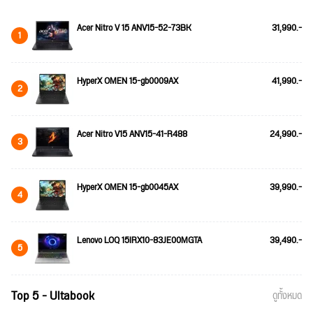
Acer Nitro V 15 ANV15-52-73BK
31,990.-
1
HyperX OMEN 15-gb0009AX
41,990.-
2
Acer Nitro V15 ANV15-41-R488
24,990.-
3
HyperX OMEN 15-gb0045AX
39,990.-
4
Lenovo LOQ 15IRX10-83JE00MGTA
39,490.-
5
Top 5 - Ultabook
ดูทั้งหมด