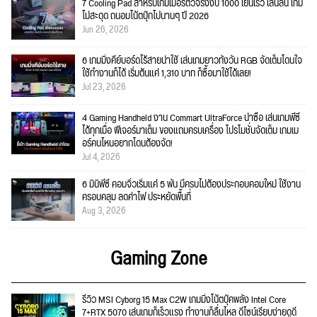
7 Cooling Pad สำหรับเกมเมอร์ตัวจริงงบ 1000 เย็นเร็ว เล่นลื่น เกม
ไม่สะดุด ถนอมโน้ตบุ๊กไปนานๆ ปี 2026
Jun 26, 2026
6 เกมมิ่งคีย์บอร์ดไร้สายน่าใช้ เล่นเกมยาวทั้งวัน RGB จัดเต็มโดนใจ
ใช้ทำงานก็ได้ เริ่มต้นแค่ 1,310 บาท ก็ซื้อมาใช้ได้เลย!
Jul 23, 2026
4 Gaming Handheld งาน Commart UltraForce น่าซื้อ เล่นเกมพีซี
ได้ทุกเมื่อ ฟีเจอร์มาเต็ม ของแถมครบเครื่อง โปรโมชั่นจัดเต็ม เกมเม
อร์คนไหนอยากโดนต้องจัด!
Jul 4, 2026
6 มินิพีซี คอมจิ๋วเริ่มแค่ 5 พัน มีครบไม่ต้องประกอบคอมใหม่ ใช้งาน
ครอบคลุม ลดค่าไฟ ประหยัดพื้นที่
Aug 3, 2026
Gaming Zone
รีวิว MSI Cyborg 15 Max C2W เกมมิ่งโน้ตบุ๊คพลัง Intel Core
7+RTX 5070 เล่นเกมก็เร็วแรง ทำงานก็ลื่นไหล ดีไซน์เรียบง่ายดูดี