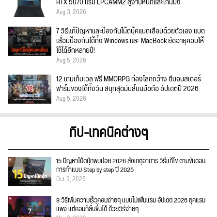
RTX 5070 แรม LPCAMM2 สู้งานหนักและเกมมิ่ง
Aug 3, 2026
7 วิธีแก้ปัญหาและป้องกันโน๊ตบุ๊คแบตเสื่อมด้วยตัวเอง แบต
เสื่อมป้องกันได้ทั้ง Windows และ MacBook ยืดอายุคอมให้
ใช้ได้อีกหลายปี!
Aug 5, 2026
12 เกมเก็บเวล ฟรี MMORPG ท่องโลกกว้าง ตีมอนสเตอร์
ฟาร์มของได้ทั้งวัน สนุกสุดมันส์บนมือถือ อัปเดตปี 2026
Aug 5, 2026
ทิป-เทคนิคต่างๆ
15 ปัญหาโน้ตบุ๊กพบบ่อย 2026 สังเกตุอาการ วิธีแก้ไข ตามขั้นตอน
การทำแบบ Step by step ปี 2025
Oct 3, 2025
8 วิธีเพิ่มความเร็วคอมง่ายๆ แบบไม่เพิ่มแรม อัปเดต 2026 ยุคแรม
แพง แต่คอมก็ลื่นขึ้นได้ ด้วยวิธีง่ายๆ