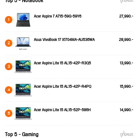
Top 5 - Notebook
ดูทั้งหมด
Acer Aspire 7 A715-59G-59Y6
27,990.-
1
Asus VivoBook 17 X1704MA-AU536WA
28,990.-
2
Acer Aspire Lite 15 AL15-42P-R3Q5
13,990.-
3
Acer Aspire Lite 15 AL15-42P-R4PQ
15,990.-
4
Acer Aspire Lite 15 AL15-52P-586H
14,990.-
5
Top 5 - Gaming
ดูทั้งหมด