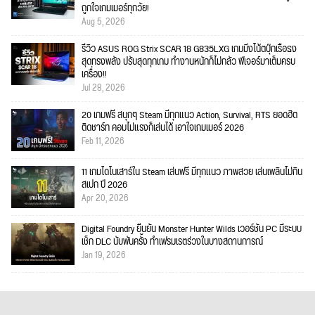
ถูกใจเกมเมอร์ทุกวัย!
Aug 5, 2026
รีวิว ASUS ROG Strix SCAR 18 G835LXG เกมมิ่งโน้ตบุ๊กเรือธง
สุดทรงพลัง ปรับสุดทุกเกม ทำงานหนักก็ไม่กลัว ฟีเจอร์มาเต็มครบ
เครื่อง!!
Jul 28, 2026
20 เกมฟรี สนุกๆ Steam มีทุกแนว Action, Survival, RTS ยอดฮิต
ติดชาร์ท คอมไม่แรงก็เล่นได้ เอาใจเกมเมอร์ 2026
Feb 11, 2026
11 เกมไดโนเสาร์ใน Steam เล่นฟรี มีทุกแนว ภาพสวย เล่นเพลินไม่กิน
สเปก ปี 2026
Apr 20, 2026
Digital Foundry ยืนยัน Monster Hunter Wilds เวอร์ชัน PC มีระบบ
เช็ก DLC นับพันครั้ง ทำเฟรมเรตร่วงในบางสถานการณ์
Jan 19, 2026