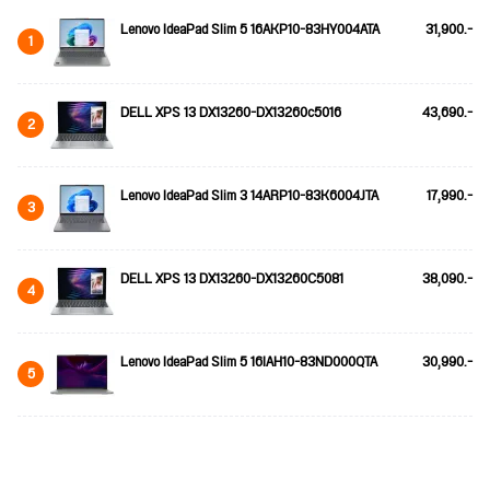
Lenovo IdeaPad Slim 5 16AKP10-83HY004ATA
31,900.-
1
DELL XPS 13 DX13260-DX13260c5016
43,690.-
2
Lenovo IdeaPad Slim 3 14ARP10-83K6004JTA
17,990.-
3
DELL XPS 13 DX13260-DX13260C5081
38,090.-
4
Lenovo IdeaPad Slim 5 16IAH10-83ND000QTA
30,990.-
5