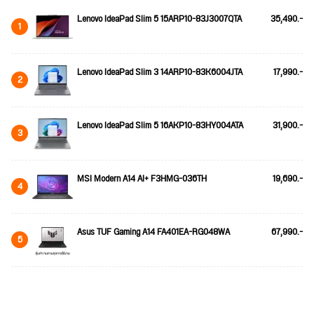
Lenovo IdeaPad Slim 5 15ARP10-83J3007QTA
35,490.-
1
Lenovo IdeaPad Slim 3 14ARP10-83K6004JTA
17,990.-
2
Lenovo IdeaPad Slim 5 16AKP10-83HY004ATA
31,900.-
3
MSI Modern A14 AI+ F3HMG-036TH
19,690.-
4
Asus TUF Gaming A14 FA401EA-RG048WA
67,990.-
5