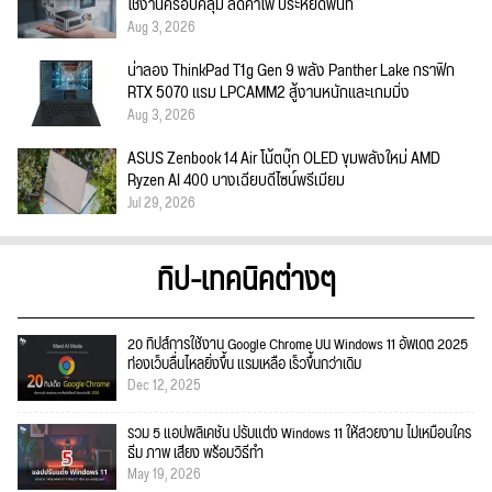
ใช้งานครอบคลุม ลดค่าไฟ ประหยัดพื้นที่
Aug 3, 2026
น่าลอง ThinkPad T1g Gen 9 พลัง Panther Lake กราฟิก
RTX 5070 แรม LPCAMM2 สู้งานหนักและเกมมิ่ง
Aug 3, 2026
ASUS Zenbook 14 Air โน้ตบุ๊ก OLED ขุมพลังใหม่ AMD
Ryzen AI 400 บางเฉียบดีไซน์พรีเมียม
Jul 29, 2026
ทิป-เทคนิคต่างๆ
20 ทิปส์การใช้งาน Google Chrome บน Windows 11 อัพเดต 2025
ท่องเว็บลื่นไหลยิ่งขึ้น แรมเหลือ เร็วขึ้นกว่าเดิม
Dec 12, 2025
รวม 5 แอปพลิเคชัน ปรับแต่ง Windows 11 ให้สวยงาม ไม่เหมือนใคร
ธีม ภาพ เสียง พร้อมวิธีทำ
May 19, 2026