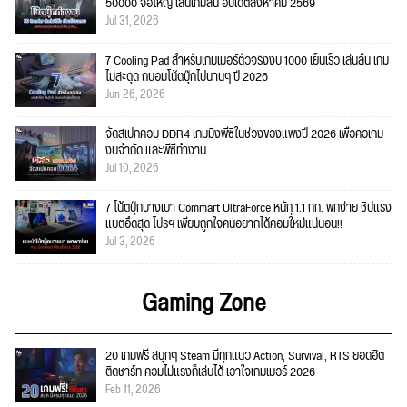
50000 จอใหญ่ เล่นเกมลื่น อัปเดตสิงหาคม 2569
Jul 31, 2026
7 Cooling Pad สำหรับเกมเมอร์ตัวจริงงบ 1000 เย็นเร็ว เล่นลื่น เกม
ไม่สะดุด ถนอมโน้ตบุ๊กไปนานๆ ปี 2026
Jun 26, 2026
จัดสเปกคอม DDR4 เกมมิ่งพีซีในช่วงของแพงปี 2026 เพื่อคอเกม
งบจำกัด และพีซีทำงาน
Jul 10, 2026
7 โน้ตบุ๊กบางเบา Commart UltraForce หนัก 1.1 กก. พกง่าย ชิปแรง
แบตอึดสุด โปรฯ เพียบถูกใจคนอยากได้คอมใ่หม่แน่นอน!!
Jul 3, 2026
Gaming Zone
20 เกมฟรี สนุกๆ Steam มีทุกแนว Action, Survival, RTS ยอดฮิต
ติดชาร์ท คอมไม่แรงก็เล่นได้ เอาใจเกมเมอร์ 2026
Feb 11, 2026