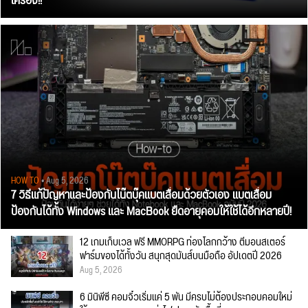
เครื่อง!!
HOW TO
• Aug 5, 2026
7 วิธีแก้ปัญหาและป้องกันโน๊ตบุ๊คแบตเสื่อมด้วยตัวเอง แบตเสื่อม
ป้องกันได้ทั้ง Windows และ MacBook ยืดอายุคอมให้ใช้ได้อีกหลายปี!
12 เกมเก็บเวล ฟรี MMORPG ท่องโลกกว้าง ตีมอนสเตอร์
ฟาร์มของได้ทั้งวัน สนุกสุดมันส์บนมือถือ อัปเดตปี 2026
Aug 5, 2026
6 มินิพีซี คอมจิ๋วเริ่มแค่ 5 พัน มีครบไม่ต้องประกอบคอมใหม่