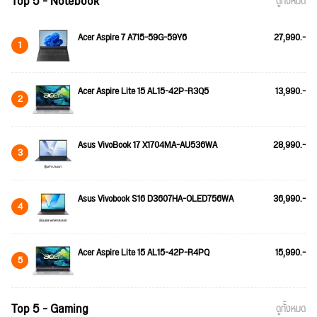
Top 5 - Notebook
ดูทั้งหมด
Acer Aspire 7 A715-59G-59Y6
27,990.-
1
Acer Aspire Lite 15 AL15-42P-R3Q5
13,990.-
2
Asus VivoBook 17 X1704MA-AU536WA
28,990.-
3
Asus Vivobook S16 D3607HA-OLED756WA
36,990.-
4
Acer Aspire Lite 15 AL15-42P-R4PQ
15,990.-
5
Top 5 - Gaming
ดูทั้งหมด