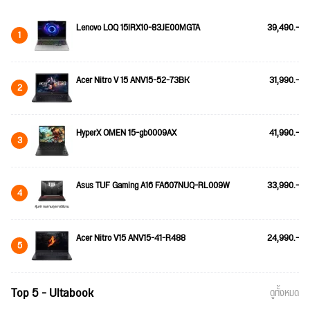
Lenovo LOQ 15IRX10-83JE00MGTA
39,490.-
1
Acer Nitro V 15 ANV15-52-73BK
31,990.-
2
HyperX OMEN 15-gb0009AX
41,990.-
3
Asus TUF Gaming A16 FA607NUQ-RL009W
33,990.-
4
Acer Nitro V15 ANV15-41-R488
24,990.-
5
Top 5 - Ultabook
ดูทั้งหมด