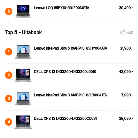
Lenovo LOQ 15IRX10-83JE00MGTA
39,490.-
5
Top 5 - Ultabook
ดูทั้งหมด
Lenovo IdeaPad Slim 5 16AKP10-83HY004ATA
31,900.-
1
DELL XPS 13 DX13260-DX13260c5016
43,690.-
2
Lenovo IdeaPad Slim 3 14ARP10-83K6004JTA
17,990.-
3
DELL XPS 13 DX13260-DX13260C5081
38,090.-
4