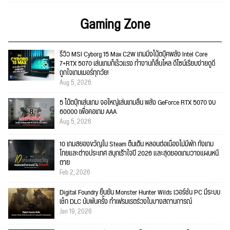
Gaming Zone
รีวิว MSI Cyborg 15 Max C2W เกมมิ่งโน้ตบุ๊คพลัง Intel Core
7+RTX 5070 เล่นเกมก็เร็วแรง ทำงานก็ลื่นไหล ดีไซน์เรียบง่ายดูดี
ถูกใจเกมเมอร์ทุกวัย!
Aug 5, 2026
5 โน้ตบุ๊กเล่นเกม จอใหญ่เล่นเกมลื่น พลัง GeForce RTX 5070 งบ
60000 เพื่อคอเกม AAA
Aug 5, 2026
10 เกมสยองขวัญใน Steam ตื่นเต้น หลอนต่อเนื่องไม่มีพัก ทั้งเกม
ไทยและต่างประเทศ สนุกเร้าใจปี 2026 และสุดยอดเกมวางแผนหนี
ตาย
Feb 2, 2026
Digital Foundry ยืนยัน Monster Hunter Wilds เวอร์ชัน PC มีระบบ
เช็ก DLC นับพันครั้ง ทำเฟรมเรตร่วงในบางสถานการณ์
Jan 19, 2026