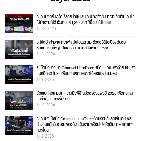
6 เกมมิ่งคีย์บอร์ดไร้สายน่าใช้ เล่นเกมยาวทั้งวัน RGB จัดเต็มโดนใจ
ใช้ทำงานก็ได้ เริ่มต้นแค่ 1,310 บาท ก็ซื้อมาใช้ได้เลย!
Jul 23, 2026
5 โน้ตบุ๊กทำงาน กราฟิก ปั้นโมเดล 3D ตัดต่อวีดีโอเบื้องต้นงบ
50000 จอใหญ่ เล่นเกมลื่น อัปเดตสิงหาคม 2569
Jul 31, 2026
7 โน้ตบุ๊กบางเบา Commart UltraForce หนัก 1.1 กก. พกง่าย ชิปแรง
แบตอึดสุด โปรฯ เพียบถูกใจคนอยากได้คอมใ่หม่แน่นอน!!
Jul 3, 2026
จัดสเปกคอม DDR4 เกมมิ่งพีซีในช่วงของแพงปี 2026 เพื่อคอเกม
งบจำกัด และพีซีทำงาน
Jul 10, 2026
6 เกมมิ่งโน้ตบุ๊ก Commart UltraForce ตัวแรงปรับสุดเล่นเกมเพลิน
ทำงานหนักก็เอาอยู่ ของดีมาเต็มงานพร้อมโปรจัดเต็ม! คอมใครเก่า
ควรโดน!
Jul 3, 2026