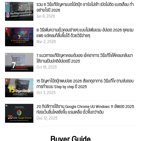
รวม 6 วิธีแก้ปัญหาแบตโน้ตบุ๊ก ชาร์จไม่เข้า เปิดไม่ติด แบตเสื่อม ทำ
อย่างไรปี 2026
Jun 8, 2026
8 วิธีเพิ่มความเร็วคอมง่ายๆ แบบไม่เพิ่มแรม อัปเดต 2026 ยุคแรม
แพง แต่คอมก็ลื่นขึ้นได้ ด้วยวิธีง่ายๆ
Mar 2, 2026
7 แนวทางแก้ปัญหาคอมดับเอง เช็คอาการ วิธีแก้ไขให้คอมกลับมา
ใช้งานเป็นปกติอัปเดตปี 2025
Oct 16, 2025
15 ปัญหาโน้ตบุ๊กพบบ่อย 2026 สังเกตุอาการ วิธีแก้ไข ตามขั้นตอน
การทำแบบ Step by step ปี 2025
Oct 3, 2025
20 ทิปส์การใช้งาน Google Chrome บน Windows 11 อัพเดต 2025
ท่องเว็บลื่นไหลยิ่งขึ้น แรมเหลือ เร็วขึ้นกว่าเดิม
Dec 12, 2025
Buyer Guide