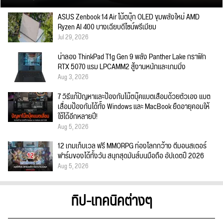
ASUS Zenbook 14 Air โน้ตบุ๊ก OLED ขุมพลังใหม่ AMD
Ryzen AI 400 บางเฉียบดีไซน์พรีเมียม
Jul 29, 2026
น่าลอง ThinkPad T1g Gen 9 พลัง Panther Lake กราฟิก
RTX 5070 แรม LPCAMM2 สู้งานหนักและเกมมิ่ง
Aug 3, 2026
7 วิธีแก้ปัญหาและป้องกันโน๊ตบุ๊คแบตเสื่อมด้วยตัวเอง แบต
เสื่อมป้องกันได้ทั้ง Windows และ MacBook ยืดอายุคอมให้
ใช้ได้อีกหลายปี!
Aug 5, 2026
12 เกมเก็บเวล ฟรี MMORPG ท่องโลกกว้าง ตีมอนสเตอร์
ฟาร์มของได้ทั้งวัน สนุกสุดมันส์บนมือถือ อัปเดตปี 2026
Aug 5, 2026
ทิป-เทคนิคต่างๆ