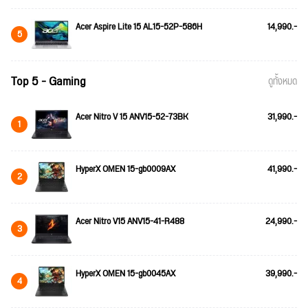
Acer Aspire Lite 15 AL15-52P-586H
14,990.-
5
Top 5 - Gaming
ดูทั้งหมด
Acer Nitro V 15 ANV15-52-73BK
31,990.-
1
HyperX OMEN 15-gb0009AX
41,990.-
2
Acer Nitro V15 ANV15-41-R488
24,990.-
3
HyperX OMEN 15-gb0045AX
39,990.-
4