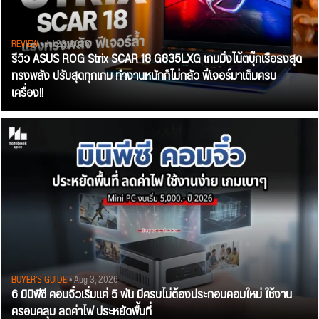
REVIEW
• Jul 28, 2026
รีวิว ASUS ROG Strix SCAR 18 G835LXG เกมมิ่งโน้ตบุ๊กเรือธงสุด
ทรงพลัง ปรับสุดทุกเกม ทำงานหนักก็ไม่กลัว ฟีเจอร์มาเต็มครบ
เครื่อง!!
BUYER'S GUIDE
• Aug 3, 2026
6 มินิพีซี คอมจิ๋วเริ่มแค่ 5 พัน มีครบไม่ต้องประกอบคอมใหม่ ใช้งาน
ครอบคลุม ลดค่าไฟ ประหยัดพื้นที่