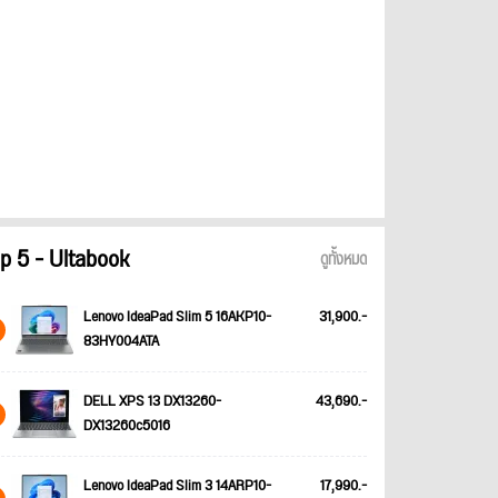
p 5 - Ultabook
ดูทั้งหมด
Lenovo IdeaPad Slim 5 16AKP10-
31,900.-
83HY004ATA
DELL XPS 13 DX13260-
43,690.-
DX13260c5016
Lenovo IdeaPad Slim 3 14ARP10-
17,990.-