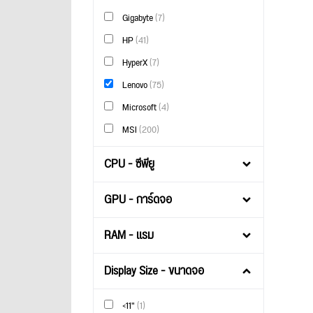
Gigabyte
(7)
HP
(41)
HyperX
(7)
Lenovo
(75)
Microsoft
(4)
MSI
(200)
CPU - ซีพียู
GPU - การ์ดจอ
RAM - แรม
Display Size - ขนาดจอ
<11"
(1)