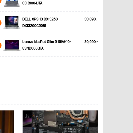
83K6004JTA
DELL XPS 13 DX13260-
38,090.-
DX13260C5081
Lenovo IdeaPad Slim 5 16IAH10-
30,990.-
83ND000QTA