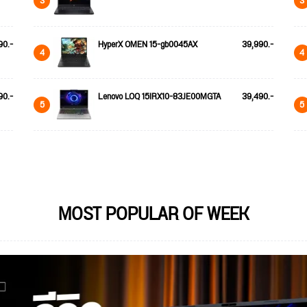
3
3
90.-
HyperX OMEN 15-gb0045AX
39,990.-
4
4
90.-
Lenovo LOQ 15IRX10-83JE00MGTA
39,490.-
5
5
MOST POPULAR OF WEEK