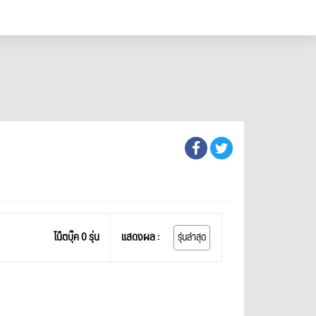
โน็ตบุ๊ค 0 รุ่น
แสดงผล :
รุ่นล่าสุด