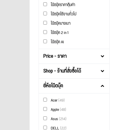
โน๊ตบุ๊คราคาคุ้มค่า
โน๊ตบุ๊คใช้งานทั่วไป
โน๊ตบุ๊คบางเบา
โน๊ตบุ๊ค 2 in 1
โน้ตบุ๊ค AI
Price - ราคา
Shop - ร้านที่สั่งซื้อได้
ยี่ห้อโน็ตบุ๊ค
Acer
(49)
Apple
(48)
Asus
(214)
DELL
(22)