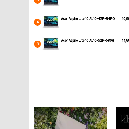
3
Acer Aspire Lite 15 AL15-42P-R4PQ
15,9
4
Acer Aspire Lite 15 AL15-52P-586H
14,9
5