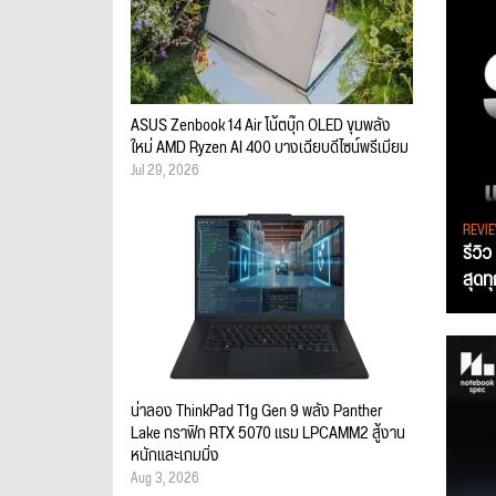
ASUS Zenbook 14 Air โน้ตบุ๊ก OLED ขุมพลัง
ใหม่ AMD Ryzen AI 400 บางเฉียบดีไซน์พรีเมียม
Jul 29, 2026
REVI
รีวิ
สุดท
น่าลอง ThinkPad T1g Gen 9 พลัง Panther
Lake กราฟิก RTX 5070 แรม LPCAMM2 สู้งาน
หนักและเกมมิ่ง
Aug 3, 2026