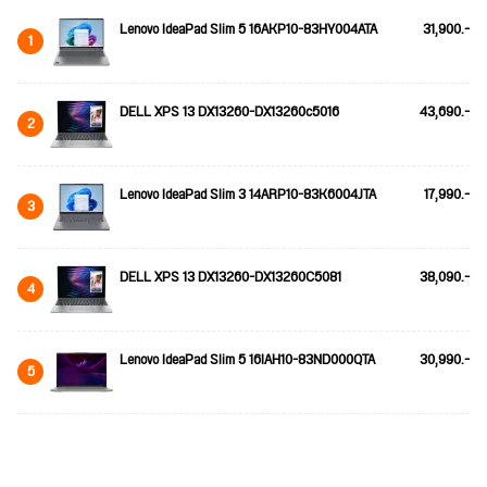
Lenovo IdeaPad Slim 5 16AKP10-83HY004ATA
31,900.-
1
DELL XPS 13 DX13260-DX13260c5016
43,690.-
2
Lenovo IdeaPad Slim 3 14ARP10-83K6004JTA
17,990.-
3
DELL XPS 13 DX13260-DX13260C5081
38,090.-
4
Lenovo IdeaPad Slim 5 16IAH10-83ND000QTA
30,990.-
5