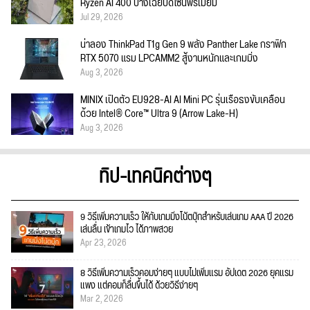
Ryzen AI 400 บางเฉียบดีไซน์พรีเมียม
Jul 29, 2026
น่าลอง ThinkPad T1g Gen 9 พลัง Panther Lake กราฟิก
RTX 5070 แรม LPCAMM2 สู้งานหนักและเกมมิ่ง
Aug 3, 2026
MINIX เปิดตัว EU928-AI AI Mini PC รุ่นเรือธงขับเคลื่อน
ด้วย Intel® Core™ Ultra 9 (Arrow Lake-H)
Aug 3, 2026
ทิป-เทคนิคต่างๆ
9 วิธีเพิ่มความเร็ว ให้กับเกมมิ่งโน้ตบุ๊กสำหรับเล่นเกม AAA ปี 2026
เล่นลื่น เข้าเกมไว ได้ภาพสวย
Apr 23, 2026
8 วิธีเพิ่มความเร็วคอมง่ายๆ แบบไม่เพิ่มแรม อัปเดต 2026 ยุคแรม
แพง แต่คอมก็ลื่นขึ้นได้ ด้วยวิธีง่ายๆ
Mar 2, 2026