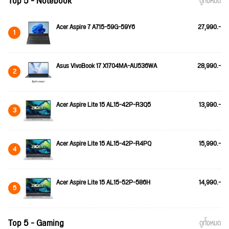
Top 5 - Notebook
ดูทั้งหมด
Acer Aspire 7 A715-59G-59Y6
27,990.-
1
Asus VivoBook 17 X1704MA-AU536WA
28,990.-
2
Acer Aspire Lite 15 AL15-42P-R3Q5
13,990.-
3
Acer Aspire Lite 15 AL15-42P-R4PQ
15,990.-
4
Acer Aspire Lite 15 AL15-52P-586H
14,990.-
5
Top 5 - Gaming
ดูทั้งหมด