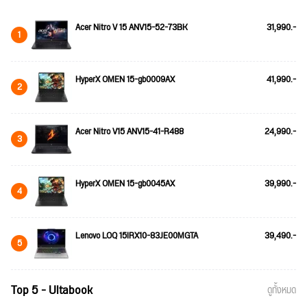
Acer Nitro V 15 ANV15-52-73BK
31,990.-
1
HyperX OMEN 15-gb0009AX
41,990.-
2
Acer Nitro V15 ANV15-41-R488
24,990.-
3
HyperX OMEN 15-gb0045AX
39,990.-
4
Lenovo LOQ 15IRX10-83JE00MGTA
39,490.-
5
Top 5 - Ultabook
ดูทั้งหมด