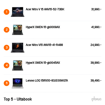
Acer Nitro V 15 ANV15-52-73BK
31,990.-
1
HyperX OMEN 15-gb0009AX
41,990.-
2
Acer Nitro V15 ANV15-41-R488
24,990.-
3
HyperX OMEN 15-gb0045AX
39,990.-
4
Lenovo LOQ 15IRX10-83JE00MGTA
39,490.-
5
Top 5 - Ultabook
ดูทั้งหมด