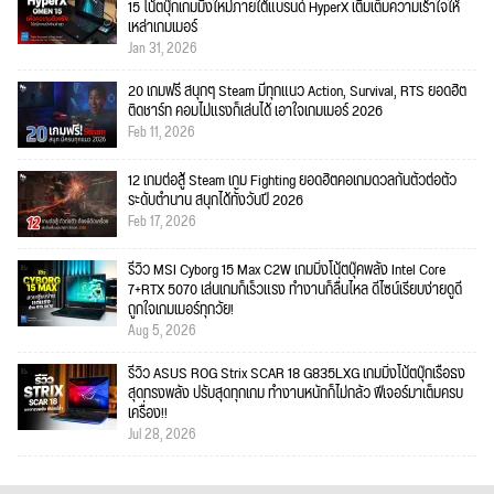
15 โน้ตบุ๊กเกมมิงใหม่ภายใต้แบรนด์ HyperX เติมเต็มความเร้าใจให้
เหล่าเกมเมอร์
Jan 31, 2026
20 เกมฟรี สนุกๆ Steam มีทุกแนว Action, Survival, RTS ยอดฮิต
ติดชาร์ท คอมไม่แรงก็เล่นได้ เอาใจเกมเมอร์ 2026
Feb 11, 2026
12 เกมต่อสู้ Steam เกม Fighting ยอดฮิตคอเกมดวลกันตัวต่อตัว
ระดับตำนาน สนุกได้ทั้งวันปี 2026
Feb 17, 2026
รีวิว MSI Cyborg 15 Max C2W เกมมิ่งโน้ตบุ๊คพลัง Intel Core
7+RTX 5070 เล่นเกมก็เร็วแรง ทำงานก็ลื่นไหล ดีไซน์เรียบง่ายดูดี
ถูกใจเกมเมอร์ทุกวัย!
Aug 5, 2026
รีวิว ASUS ROG Strix SCAR 18 G835LXG เกมมิ่งโน้ตบุ๊กเรือธง
สุดทรงพลัง ปรับสุดทุกเกม ทำงานหนักก็ไม่กลัว ฟีเจอร์มาเต็มครบ
เครื่อง!!
Jul 28, 2026