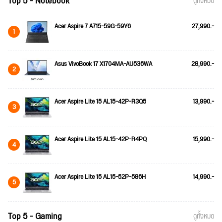
Top 5 - Notebook
ดูทั้งหมด
Acer Aspire 7 A715-59G-59Y6
27,990.-
1
Asus VivoBook 17 X1704MA-AU536WA
28,990.-
2
Acer Aspire Lite 15 AL15-42P-R3Q5
13,990.-
3
Acer Aspire Lite 15 AL15-42P-R4PQ
15,990.-
4
Acer Aspire Lite 15 AL15-52P-586H
14,990.-
5
Top 5 - Gaming
ดูทั้งหมด