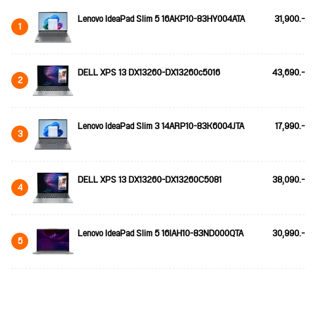
Lenovo IdeaPad Slim 5 16AKP10-83HY004ATA
31,900.-
1
DELL XPS 13 DX13260-DX13260c5016
43,690.-
2
Lenovo IdeaPad Slim 3 14ARP10-83K6004JTA
17,990.-
3
DELL XPS 13 DX13260-DX13260C5081
38,090.-
4
Lenovo IdeaPad Slim 5 16IAH10-83ND000QTA
30,990.-
5