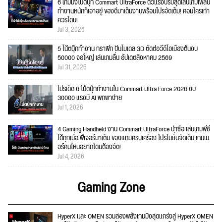
6 เกมมิ่งโน้ตบุ๊ก Commart UltraForce ตัวแรงปรับสุดเล่นเกมเพลิน
ทำงานหนักก็เอาอยู่ ของดีมาเต็มงานพร้อมโปรจัดเต็ม! คอมใครเก่า
ควรโดน!
Jul 3, 2026
5 โน้ตบุ๊กทำงาน กราฟิก ปั้นโมเดล 3D ตัดต่อวีดีโอเบื้องต้นงบ
50000 จอใหญ่ เล่นเกมลื่น อัปเดตสิงหาคม 2569
Jul 31, 2026
โปรเด็ด 6 โน้ตบุ๊กทำงานใน Commart Ultra Force 2026 งบ
30000 แรงมี AI พกพาง่าย
Jul 1, 2026
4 Gaming Handheld งาน Commart UltraForce น่าซื้อ เล่นเกมพีซี
ได้ทุกเมื่อ ฟีเจอร์มาเต็ม ของแถมครบเครื่อง โปรโมชั่นจัดเต็ม เกมเม
อร์คนไหนอยากโดนต้องจัด!
Jul 4, 2026
Gaming Zone
HyperX และ OMEN รวมสองพลังเกมมิงสุดแกร่งสู่ HyperX OMEN