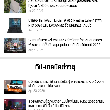
ASUS Zenbook 14 Air โน้ตบุ๊ก OLED ขุมพลังใหม่ AMD
Ryzen AI 400 บางเฉียบดีไซน์พรีเมียม
Jul 29, 2026
น่าลอง ThinkPad T1g Gen 9 พลัง Panther Lake กราฟิก
RTX 5070 แรม LPCAMM2 สู้งานหนักและเกมมิ่ง
Aug 3, 2026
12 เกมเก็บเวล ฟรี MMORPG ท่องโลกกว้าง ตีมอนสเตอร์
ฟาร์มของได้ทั้งวัน สนุกสุดมันส์บนมือถือ อัปเดตปี 2026
Aug 5, 2026
ทิป-เทคนิคต่างๆ
9 วิธีเพิ่มความเร็ว ให้กับเกมมิ่งโน้ตบุ๊กสำหรับเล่นเกม AAA ปี 2026
เล่นลื่น เข้าเกมไว ได้ภาพสวย
Apr 23, 2026
8 วิธีเพิ่มความเร็วคอมง่ายๆ แบบไม่เพิ่มแรม อัปเดต 2026 ยุคแรม
แพง แต่คอมก็ลื่นขึ้นได้ ด้วยวิธีง่ายๆ