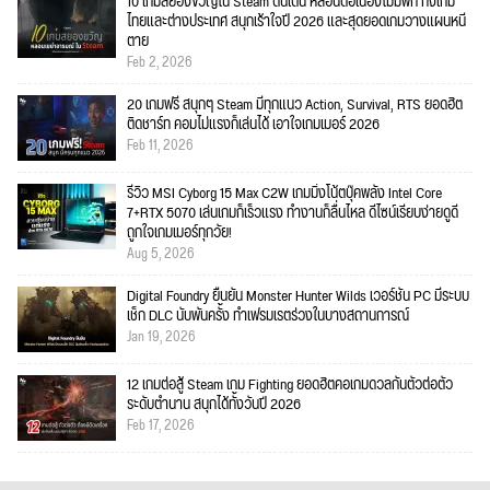
10 เกมสยองขวัญใน Steam ตื่นเต้น หลอนต่อเนื่องไม่มีพัก ทั้งเกม
ไทยและต่างประเทศ สนุกเร้าใจปี 2026 และสุดยอดเกมวางแผนหนี
ตาย
Feb 2, 2026
20 เกมฟรี สนุกๆ Steam มีทุกแนว Action, Survival, RTS ยอดฮิต
ติดชาร์ท คอมไม่แรงก็เล่นได้ เอาใจเกมเมอร์ 2026
Feb 11, 2026
รีวิว MSI Cyborg 15 Max C2W เกมมิ่งโน้ตบุ๊คพลัง Intel Core
7+RTX 5070 เล่นเกมก็เร็วแรง ทำงานก็ลื่นไหล ดีไซน์เรียบง่ายดูดี
ถูกใจเกมเมอร์ทุกวัย!
Aug 5, 2026
Digital Foundry ยืนยัน Monster Hunter Wilds เวอร์ชัน PC มีระบบ
เช็ก DLC นับพันครั้ง ทำเฟรมเรตร่วงในบางสถานการณ์
Jan 19, 2026
12 เกมต่อสู้ Steam เกม Fighting ยอดฮิตคอเกมดวลกันตัวต่อตัว
ระดับตำนาน สนุกได้ทั้งวันปี 2026
Feb 17, 2026