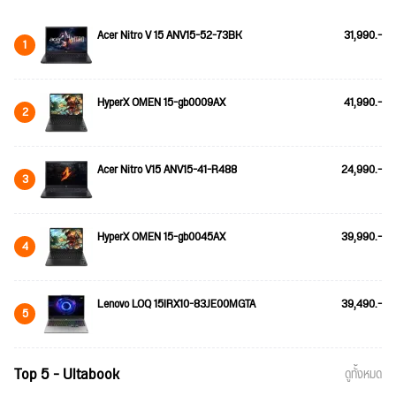
Acer Nitro V 15 ANV15-52-73BK
31,990.-
1
HyperX OMEN 15-gb0009AX
41,990.-
2
Acer Nitro V15 ANV15-41-R488
24,990.-
3
HyperX OMEN 15-gb0045AX
39,990.-
4
Lenovo LOQ 15IRX10-83JE00MGTA
39,490.-
5
Top 5 - Ultabook
ดูทั้งหมด