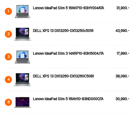
Lenovo IdeaPad Slim 5 16AKP10-83HY004ATA
31,900.-
1
DELL XPS 13 DX13260-DX13260c5016
43,690.-
2
Lenovo IdeaPad Slim 3 14ARP10-83K6004JTA
17,990.-
3
DELL XPS 13 DX13260-DX13260C5081
38,090.-
4
Lenovo IdeaPad Slim 5 16IAH10-83ND000QTA
30,990.-
5