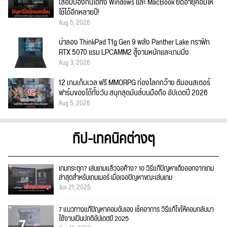
เสื่อมป้องกันได้ทั้ง Windows และ MacBook ยืดอายุคอมให้
ใช้ได้อีกหลายปี!
Aug 5, 2026
น่าลอง ThinkPad T1g Gen 9 พลัง Panther Lake กราฟิก
RTX 5070 แรม LPCAMM2 สู้งานหนักและเกมมิ่ง
Aug 3, 2026
12 เกมเก็บเวล ฟรี MMORPG ท่องโลกกว้าง ตีมอนสเตอร์
ฟาร์มของได้ทั้งวัน สนุกสุดมันส์บนมือถือ อัปเดตปี 2026
Aug 5, 2026
ทิป-เทคนิคต่างๆ
เกมกระตุก? เล่นเกมแล้วจอค้าง? 10 วิธีแก้ปัญหาเด้งออกจากเกม
ล่าสุดสำหรับเกมเมอร์ เมื่อเจอปัญหาขณะเล่นเกม
Jun 21, 2025
7 แนวทางแก้ปัญหาคอมดับเอง เช็คอาการ วิธีแก้ไขให้คอมกลับมา
ใช้งานเป็นปกติอัปเดตปี 2025