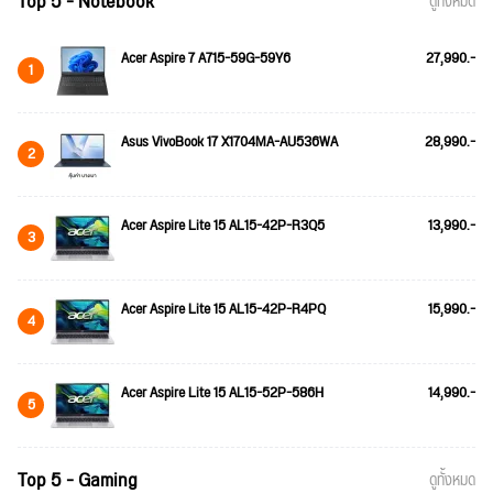
Top 5 - Notebook
ดูทั้งหมด
Acer Aspire 7 A715-59G-59Y6
27,990.-
1
Asus VivoBook 17 X1704MA-AU536WA
28,990.-
2
Acer Aspire Lite 15 AL15-42P-R3Q5
13,990.-
3
Acer Aspire Lite 15 AL15-42P-R4PQ
15,990.-
4
Acer Aspire Lite 15 AL15-52P-586H
14,990.-
5
Top 5 - Gaming
ดูทั้งหมด