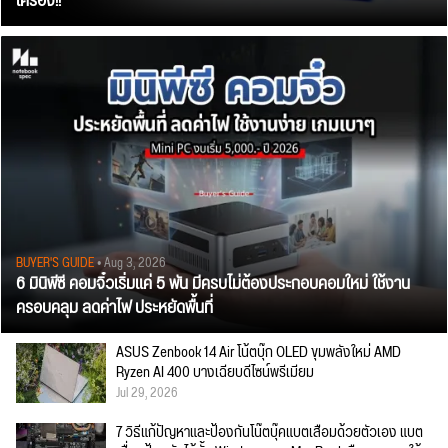
เครื่อง!!
BUYER'S GUIDE
• Aug 3, 2026
6 มินิพีซี คอมจิ๋วเริ่มแค่ 5 พัน มีครบไม่ต้องประกอบคอมใหม่ ใช้งาน
ครอบคลุม ลดค่าไฟ ประหยัดพื้นที่
ASUS Zenbook 14 Air โน้ตบุ๊ก OLED ขุมพลังใหม่ AMD
Ryzen AI 400 บางเฉียบดีไซน์พรีเมียม
Jul 29, 2026
7 วิธีแก้ปัญหาและป้องกันโน๊ตบุ๊คแบตเสื่อมด้วยตัวเอง แบต