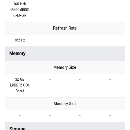
14.0 inch
-
-
-
(2560x1600)
QHD+ 2K
Refresh Rate
165 Hz
-
-
-
Memory
Memory Size
32 GB
-
-
-
LPDDR5X On
Board
Memory Slot
-
-
-
-
Storage