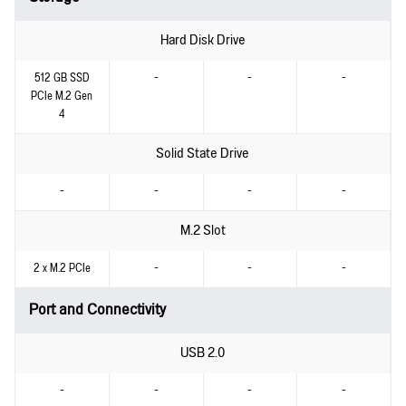
Hard Disk Drive
512 GB SSD
-
-
-
PCIe M.2 Gen
4
Solid State Drive
-
-
-
-
M.2 Slot
2 x M.2 PCIe
-
-
-
Port and Connectivity
USB 2.0
-
-
-
-