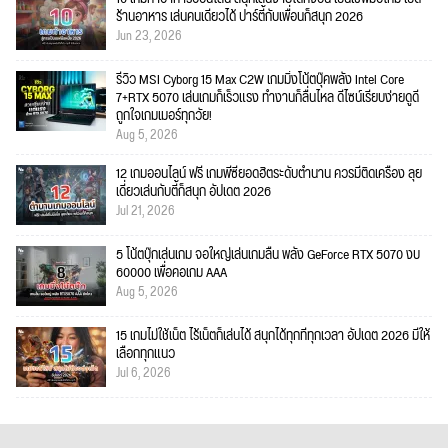
ร้านอาหาร เล่นคนเดียวได้ ปาร์ตี้กับเพื่อนก็สนุก 2026
Jun 23, 2026
รีวิว MSI Cyborg 15 Max C2W เกมมิ่งโน้ตบุ๊คพลัง Intel Core
7+RTX 5070 เล่นเกมก็เร็วแรง ทำงานก็ลื่นไหล ดีไซน์เรียบง่ายดูดี
ถูกใจเกมเมอร์ทุกวัย!
Aug 5, 2026
12 เกมออนไลน์ ฟรี เกมพีซียอดฮิตระดับตำนาน ควรมีติดเครื่อง ลุย
เดี่ยวเล่นกับตี้ก็สนุก อัปเดต 2026
Jul 21, 2026
5 โน้ตบุ๊กเล่นเกม จอใหญ่เล่นเกมลื่น พลัง GeForce RTX 5070 งบ
60000 เพื่อคอเกม AAA
Aug 5, 2026
15 เกมไม่ใช้เน็ต ไร้เน็ตก็เล่นได้ สนุกได้ทุกที่ทุกเวลา อัปเดต 2026 มีให้
เลือกทุกแนว
Jul 6, 2026