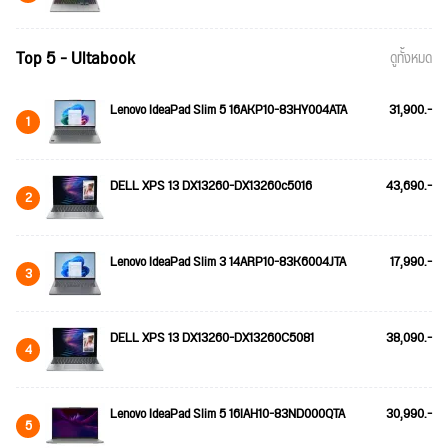
Top 5 - Ultabook
ดูทั้งหมด
Lenovo IdeaPad Slim 5 16AKP10-83HY004ATA
31,900.-
1
DELL XPS 13 DX13260-DX13260c5016
43,690.-
2
Lenovo IdeaPad Slim 3 14ARP10-83K6004JTA
17,990.-
3
DELL XPS 13 DX13260-DX13260C5081
38,090.-
4
Lenovo IdeaPad Slim 5 16IAH10-83ND000QTA
30,990.-
5