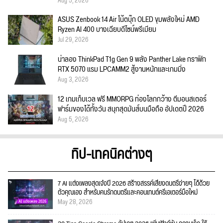
Aug 5, 2026
ASUS Zenbook 14 Air โน้ตบุ๊ก OLED ขุมพลังใหม่ AMD
Ryzen AI 400 บางเฉียบดีไซน์พรีเมียม
Jul 29, 2026
น่าลอง ThinkPad T1g Gen 9 พลัง Panther Lake กราฟิก
RTX 5070 แรม LPCAMM2 สู้งานหนักและเกมมิ่ง
Aug 3, 2026
12 เกมเก็บเวล ฟรี MMORPG ท่องโลกกว้าง ตีมอนสเตอร์
ฟาร์มของได้ทั้งวัน สนุกสุดมันส์บนมือถือ อัปเดตปี 2026
Aug 5, 2026
ทิป-เทคนิคต่างๆ
7 AI แต่งเพลงสุดเจ๋งปี 2026 สร้างสรรค์เสียงดนตรีง่ายๆ ได้ด้วย
ตัวคุณเอง สำหรับคนรักดนตรีและคอนเทนต์ครีเอเตอร์มือใหม่
May 28, 2026