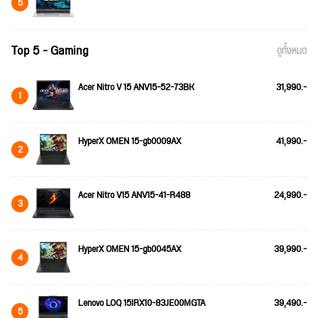
5
Top 5 - Gaming
ดูทั้งหมด
Acer Nitro V 15 ANV15-52-73BK
31,990.-
1
HyperX OMEN 15-gb0009AX
41,990.-
2
Acer Nitro V15 ANV15-41-R488
24,990.-
3
HyperX OMEN 15-gb0045AX
39,990.-
4
Lenovo LOQ 15IRX10-83JE00MGTA
39,490.-
5