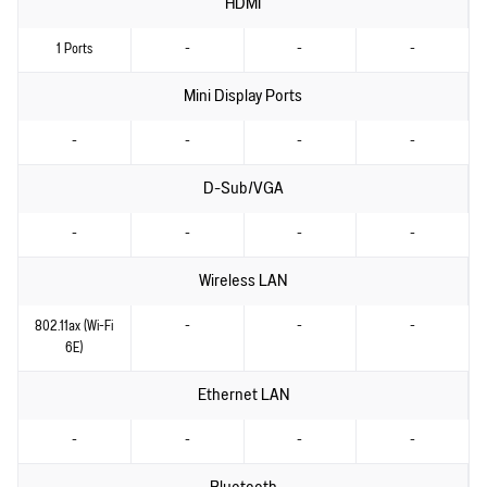
HDMI
1 Ports
-
-
-
Mini Display Ports
-
-
-
-
D-Sub/VGA
-
-
-
-
Wireless LAN
802.11ax (Wi-Fi
-
-
-
6E)
Ethernet LAN
-
-
-
-