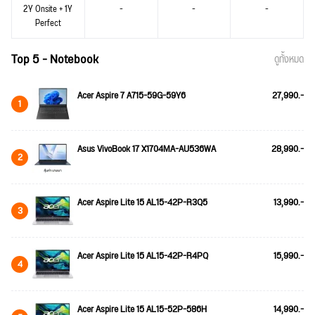
2Y Onsite + 1Y
-
-
-
Perfect
Top 5 - Notebook
ดูทั้งหมด
Acer Aspire 7 A715-59G-59Y6
27,990.-
1
Asus VivoBook 17 X1704MA-AU536WA
28,990.-
2
Acer Aspire Lite 15 AL15-42P-R3Q5
13,990.-
3
Acer Aspire Lite 15 AL15-42P-R4PQ
15,990.-
4
Acer Aspire Lite 15 AL15-52P-586H
14,990.-