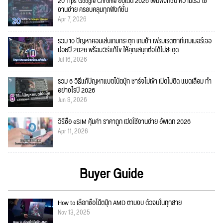
20 Tips Google Chrome อัปเดต 2026 เพิ่มฟังก์ชั่น ความเร็ว ใช้
งานง่าย ครอบคลุมทุกฟังก์ชั่น
Apr 7, 2026
รวม 10 ปัญหาคอมเล่นเกมกระตุก เกมช้า เฟรมเรตตกที่เกมเมอร์เจอ
บ่อยปี 2026 พร้อมวิธีแก้ไข ให้คุณสนุกต่อได้ไม่สะดุด
Jul 16, 2026
รวม 6 วิธีแก้ปัญหาแบตโน้ตบุ๊ก ชาร์จไม่เข้า เปิดไม่ติด แบตเสื่อม ทำ
อย่างไรปี 2026
Jun 8, 2026
วิธีซื้อ eSIM คุ้มค่า ราคาถูก เปิดใช้งานง่าย อัพเดท 2026
Apr 11, 2026
Buyer Guide
How to เลือกซื้อโน้ตบุ๊ก AMD ตามงบ ตัวจบในทุกสาย
Nov 13, 2025