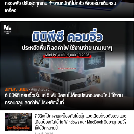
ทรงพลัง ปรับสุดทุกเกม ทำงานหนักก็ไม่กลัว ฟีเจอร์มาเต็มครบ
เครื่อง!!
BUYER'S GUIDE
• Aug 3, 2026
6 มินิพีซี คอมจิ๋วเริ่มแค่ 5 พัน มีครบไม่ต้องประกอบคอมใหม่ ใช้งาน
ครอบคลุม ลดค่าไฟ ประหยัดพื้นที่
7 วิธีแก้ปัญหาและป้องกันโน๊ตบุ๊คแบตเสื่อมด้วยตัวเอง แบต
เสื่อมป้องกันได้ทั้ง Windows และ MacBook ยืดอายุคอมให้
ใช้ได้อีกหลายปี!