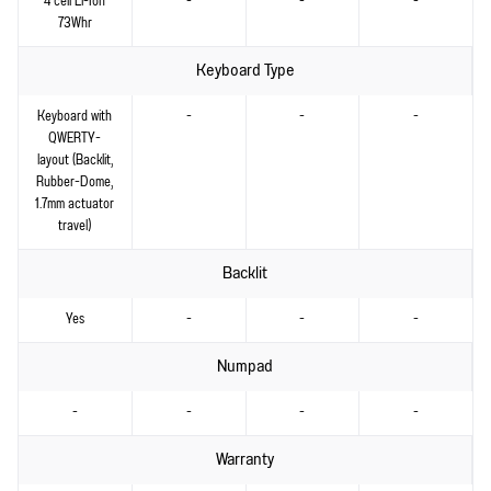
4 cell Li-Ion
-
-
-
73Whr
Keyboard Type
Keyboard with
-
-
-
QWERTY-
layout (Backlit,
Rubber-Dome,
1.7mm actuator
travel)
Backlit
Yes
-
-
-
Numpad
-
-
-
-
Warranty