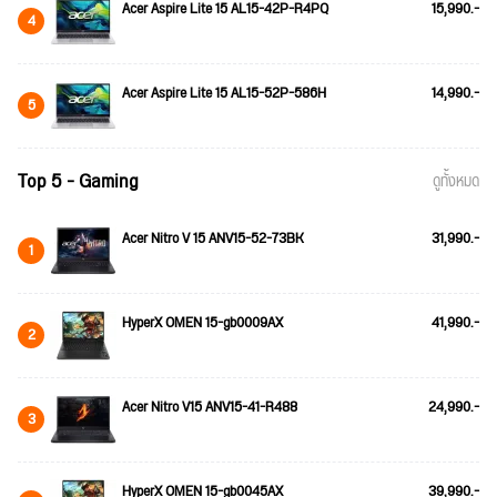
Acer Aspire Lite 15 AL15-42P-R4PQ
15,990.-
4
Acer Aspire Lite 15 AL15-52P-586H
14,990.-
5
Top 5 - Gaming
ดูทั้งหมด
Acer Nitro V 15 ANV15-52-73BK
31,990.-
1
HyperX OMEN 15-gb0009AX
41,990.-
2
Acer Nitro V15 ANV15-41-R488
24,990.-
3
HyperX OMEN 15-gb0045AX
39,990.-