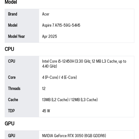
Model
Brand
Acer
Model
Aspire 7 A715-59G-54H5
Model Year
Apr 2025
CPU
CPU
Intel Core i5-12450H (3.30 GHz, 12 MB L3 Cache, up to
4.40 GHz)
Core
4 (P-Core) / 4 (E-Core)
Threads
12
Cache
13MB (L2 Cache) / 12MB (L3 Cache)
TDP
45 W
GPU
GPU
NVIDIA GeForce RTX 3050 (6GB GDDR6)