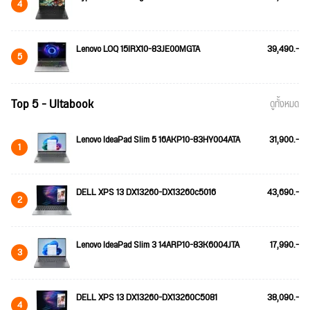
4
Lenovo LOQ 15IRX10-83JE00MGTA
39,490.-
5
Top 5 - Ultabook
ดูทั้งหมด
Lenovo IdeaPad Slim 5 16AKP10-83HY004ATA
31,900.-
1
DELL XPS 13 DX13260-DX13260c5016
43,690.-
2
Lenovo IdeaPad Slim 3 14ARP10-83K6004JTA
17,990.-
3
DELL XPS 13 DX13260-DX13260C5081
38,090.-
4