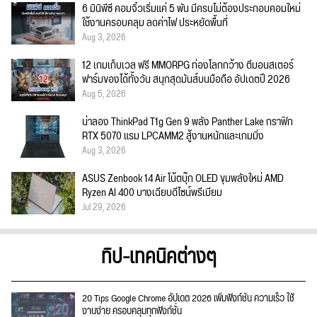
6 มินิพีซี คอมจิ๋วเริ่มแค่ 5 พัน มีครบไม่ต้องประกอบคอมใหม่
ใช้งานครอบคลุม ลดค่าไฟ ประหยัดพื้นที่
Aug 3, 2026
12 เกมเก็บเวล ฟรี MMORPG ท่องโลกกว้าง ตีมอนสเตอร์
ฟาร์มของได้ทั้งวัน สนุกสุดมันส์บนมือถือ อัปเดตปี 2026
Aug 5, 2026
น่าลอง ThinkPad T1g Gen 9 พลัง Panther Lake กราฟิก
RTX 5070 แรม LPCAMM2 สู้งานหนักและเกมมิ่ง
Aug 3, 2026
ASUS Zenbook 14 Air โน้ตบุ๊ก OLED ขุมพลังใหม่ AMD
Ryzen AI 400 บางเฉียบดีไซน์พรีเมียม
Jul 29, 2026
ทิป-เทคนิคต่างๆ
20 Tips Google Chrome อัปเดต 2026 เพิ่มฟังก์ชั่น ความเร็ว ใช้
งานง่าย ครอบคลุมทุกฟังก์ชั่น