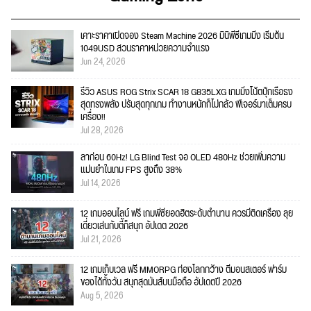
เคาะราคาเปิดจอง Steam Machine 2026 มินิพีซีเกมมิ่ง เริ่มต้น
1049USD สวนราคาหน่วยความจำแรง
Jun 24, 2026
รีวิว ASUS ROG Strix SCAR 18 G835LXG เกมมิ่งโน้ตบุ๊กเรือธง
สุดทรงพลัง ปรับสุดทุกเกม ทำงานหนักก็ไม่กลัว ฟีเจอร์มาเต็มครบ
เครื่อง!!
Jul 28, 2026
ลาก่อน 60Hz! LG Blind Test จอ OLED 480Hz ช่วยเพิ่มความ
แม่นยำในเกม FPS สูงถึง 38%
Jul 14, 2026
12 เกมออนไลน์ ฟรี เกมพีซียอดฮิตระดับตำนาน ควรมีติดเครื่อง ลุย
เดี่ยวเล่นกับตี้ก็สนุก อัปเดต 2026
Jul 21, 2026
12 เกมเก็บเวล ฟรี MMORPG ท่องโลกกว้าง ตีมอนสเตอร์ ฟาร์ม
ของได้ทั้งวัน สนุกสุดมันส์บนมือถือ อัปเดตปี 2026
Aug 5, 2026