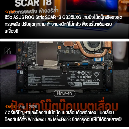
REVIEW
• Jul 28, 2026
รีวิว ASUS ROG Strix SCAR 18 G835LXG เกมมิ่งโน้ตบุ๊กเรือธงสุด
ทรงพลัง ปรับสุดทุกเกม ทำงานหนักก็ไม่กลัว ฟีเจอร์มาเต็มครบ
เครื่อง!!
HOW TO
• Aug 5, 2026
7 วิธีแก้ปัญหาและป้องกันโน๊ตบุ๊คแบตเสื่อมด้วยตัวเอง แบตเสื่อม
ป้องกันได้ทั้ง Windows และ MacBook ยืดอายุคอมให้ใช้ได้อีกหลายปี!