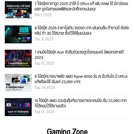
7 โน๊ตบุ๊คราคาถูก 2025 น่าใช้ มี Office แท้ เพิ่ม RAM ได้ มีการ์ดจอ
แยก ถูกใจสายออฟฟิศและนักศึกษาแน่นอน!
Feb 1, 2025
8 โน๊ตบุ๊ค 2026 ราคาไม่เกิน 30000 บาท เล่นเกมลื่น ทำงานดี ตัดต่อ
คลิป ทำ 3D ได้สบาย! ซื้อไว้ใช้คุ้มแน่นอน!
Dec 8, 2025
7 เกมมิ่งโน๊ตบุ๊ค Acer ตัวคุ้มตัวแรงถูกใจเกมเมอร์ อัพเดทปลายปี
2023
Sep 12, 2023
6 โน๊ตบุ๊คบางเบาพลัง AMD Ryzen 8000 รัน AI เร็วทันใจ มี Office
แท้พร้อมใช้ เริ่มแค่ 23,990 บาท!
Sep 24, 2024
10 โน๊ตบุ๊ค AMD รวมรุ่นคุ้มทั้งบางเบาและเกมมิ่ง เริ่ม 23,990 บาท
ก็ได้คอมไว้ใช้งานแล้ว!
Sep 12, 2024
Gaming Zone