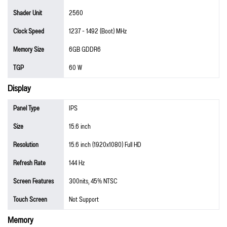
Shader Unit
2560
Clock Speed
1237 - 1492 (Boot) MHz
Memory Size
6GB GDDR6
TGP
60 W
Display
Panel Type
IPS
Size
15.6 inch
Resolution
15.6 inch (1920x1080) Full HD
Refresh Rate
144 Hz
Screen Features
300nits, 45% NTSC
Touch Screen
Not Support
Memory