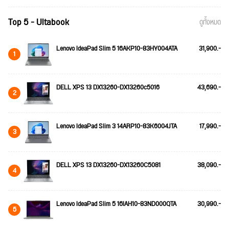
Top 5 - Ultabook
ดูทั้งหมด
Lenovo IdeaPad Slim 5 16AKP10-83HY004ATA
31,900.-
1
DELL XPS 13 DX13260-DX13260c5016
43,690.-
2
Lenovo IdeaPad Slim 3 14ARP10-83K6004JTA
17,990.-
3
DELL XPS 13 DX13260-DX13260C5081
38,090.-
4
Lenovo IdeaPad Slim 5 16IAH10-83ND000QTA
30,990.-
5