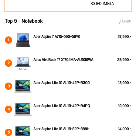
83JE00MGTA
Top 5 - Notebook
ดูทั้งหมด
Acer Aspire 7 A715-59G-59Y6
27,990.-
1
Asus VivoBook 17 X1704MA-AU536WA
28,990.-
2
Acer Aspire Lite 15 AL15-42P-R3Q5
13,990.-
3
Acer Aspire Lite 15 AL15-42P-R4PQ
15,990.-
4
Acer Aspire Lite 15 AL15-52P-586H
14,990.-
5