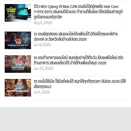
รีวิว MSI Cyborg 15 Max C2W เกมมิ่งโน้ตบุ๊คพลัง Intel Core
7+RTX 5070 เล่นเกมก็เร็วแรง ทำงานก็ลื่นไหล ดีไซน์เรียบง่ายดูดี
ถูกใจเกมเมอร์ทุกวัย!
Aug 5, 2026
12 เกมผีสุดสยอง เล่นออนไลน์กับเพื่อนได้ มีทั้งผีไทยและผีต่าง
ประเทศ ระวังหวีดลั่นบ้านอัปเดต 2026
Jul 14, 2026
10 เกมทำอาหารออนไลน์ สนุกเล่นง่ายได้ทั้งวัน เป็นเชฟมือใหม่ เปิด
ร้านอาหาร เล่นคนเดียวได้ ปาร์ตี้กับเพื่อนก็สนุก 2026
Jun 23, 2026
15 เกมไม่ใช้เน็ต ไร้เน็ตก็เล่นได้ สนุกได้ทุกที่ทุกเวลา อัปเดต 2026 มีให้
เลือกทุกแนว
Jul 6, 2026