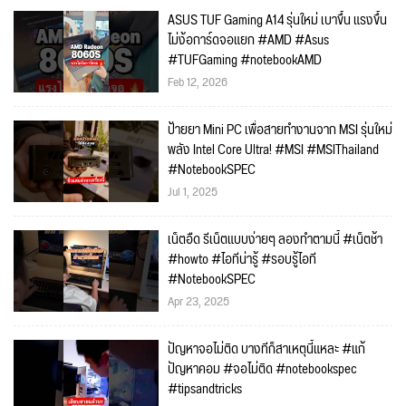
ASUS TUF Gaming A14 รุ่นใหม่ เบาขึ้น แรงขึ้น
ไม่ง้อการ์ดจอแยก #AMD #Asus
#TUFGaming #notebookAMD
Feb 12, 2026
ป้ายยา Mini PC เพื่อสายทำงานจาก MSI รุ่นใหม่
พลัง Intel Core Ultra! #MSI #MSIThailand
#NotebookSPEC
Jul 1, 2025
เน็ตอืด รีเน็ตแบบง่ายๆ ลองทำตามนี้ #เน็ตช้า
#howto #ไอทีน่ารู้ #รอบรู้ไอที
#NotebookSPEC
Apr 23, 2025
ปัญหาจอไม่ติด บางทีก็สาเหตุนี้แหละ #แก้
ปัญหาคอม #จอไม่ติด #notebookspec
#tipsandtricks