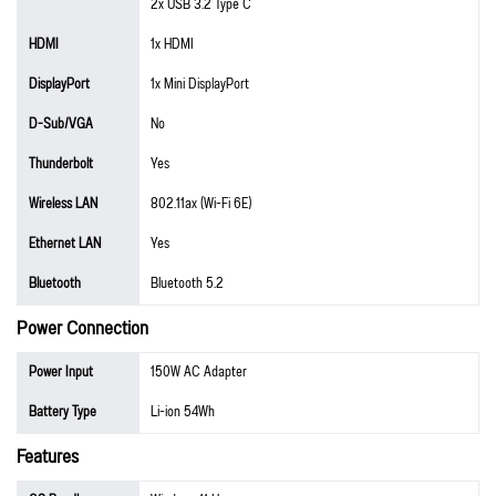
2x USB 3.2 Type C
HDMI
1x HDMI
DisplayPort
1x Mini DisplayPort
D-Sub/VGA
No
Thunderbolt
Yes
Wireless LAN
802.11ax (Wi-Fi 6E)
Ethernet LAN
Yes
Bluetooth
Bluetooth 5.2
Power Connection
Power Input
150W AC Adapter
Battery Type
Li-ion 54Wh
Features