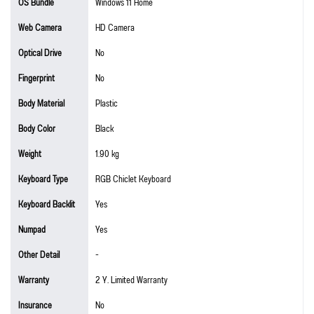
OS Bundle
Windows 11 Home
Web Camera
HD Camera
Optical Drive
No
Fingerprint
No
Body Material
Plastic
Body Color
Black
Weight
1.90 kg
Keyboard Type
RGB Chiclet Keyboard
Keyboard Backlit
Yes
Numpad
Yes
Other Detail
-
Warranty
2 Y. Limited Warranty
Insurance
No