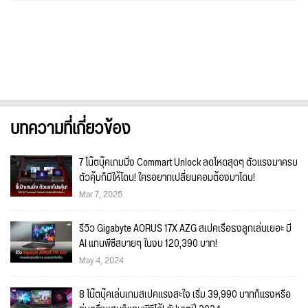
บทความที่เกี่ยวข้อง
7 โน๊ตบุ๊คเกมมิ่ง Commart Unlock ลดโหดสุดๆ ตัวแรงมาครบ
ตัวคุ้มก็มีให้โดน! ใครอยากเปลี่ยนคอมต้องมาโดน!
Mar 7, 2025
รีวิว Gigabyte AORUS 17X AZG สเปคเรือธงลูกเล่นเยอะ มี
AI แทนพีซีสบายๆ ในงบ 120,390 บาท!
May 4, 2024
8 โน๊ตบุ๊คเล่นเกมสเปคแรงสะใจ เริ่ม 39,990 บาทก็แรงหรือ