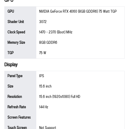
GPU
GPU
NVIDIA GeForce RTX 4060 (8GB GDDR6) 75 Watt TGP
Shader Unit
3072
Clock Speed
1470 - 2370 (Boot) MHz
Memory Size
8GB GDDR6
TGP
75 W
Display
Panel Type
IPS
Size
15.6 inch
Resolution
15.6 inch (1920x1080) Full HD
Refresh Rate
144 Hz
Screen Features
Touch Screen
Not Support