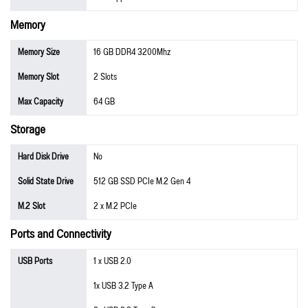
Memory
Memory Size
16 GB DDR4 3200Mhz
Memory Slot
2 Slots
Max Capacity
64 GB
Storage
Hard Disk Drive
No
Solid State Drive
512 GB SSD PCIe M.2 Gen 4
M.2 Slot
2 x M.2 PCIe
Ports and Connectivity
USB Ports
1 x USB 2.0
1x USB 3.2 Type A