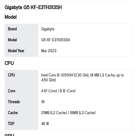
Gigabyte G5 KF-E3TH313SH
Model
Brand
Gigabyte
Model
G5 KF-E3TH313SH
Model Year
Mar 2023
CPU
CPU
Intel Core i5-12500H (3.30 GHz, 18 MB L3 Cache, up to
4.50 GHz)
Core
4 (P-Core) / 8 (E-Core)
Threads
16
Cache
21MB (L2 Cache) / 18MB (L3 Cache)
TDP
45 W