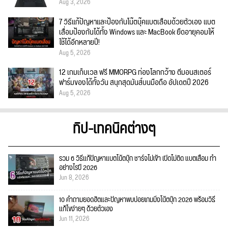
Aug 3, 2026
7 วิธีแก้ปัญหาและป้องกันโน๊ตบุ๊คแบตเสื่อมด้วยตัวเอง แบต
เสื่อมป้องกันได้ทั้ง Windows และ MacBook ยืดอายุคอมให้
ใช้ได้อีกหลายปี!
Aug 5, 2026
12 เกมเก็บเวล ฟรี MMORPG ท่องโลกกว้าง ตีมอนสเตอร์
ฟาร์มของได้ทั้งวัน สนุกสุดมันส์บนมือถือ อัปเดตปี 2026
Aug 5, 2026
ทิป-เทคนิคต่างๆ
รวม 6 วิธีแก้ปัญหาแบตโน้ตบุ๊ก ชาร์จไม่เข้า เปิดไม่ติด แบตเสื่อม ทำ
อย่างไรปี 2026
Jun 8, 2026
10 คำถามยอดฮิตและปัญหาพบบ่อยเกมมิ่งโน้ตบุ๊ก 2026 พร้อมวิธี
แก้ไขง่ายๆ ด้วยตัวเอง
Jun 11, 2026