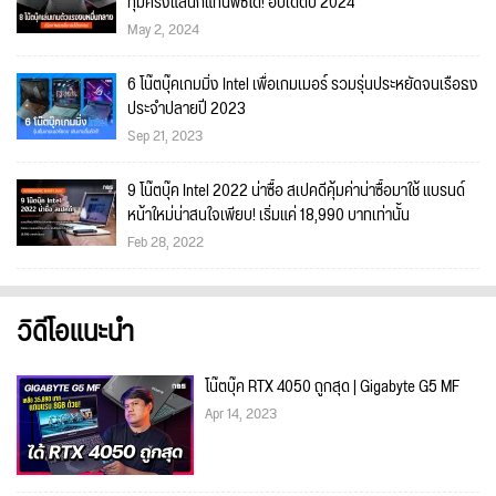
ทุ่มครึ่งแสนก็แทนพีซีได้! อัปเดตปี 2024
May 2, 2024
6 โน๊ตบุ๊คเกมมิ่ง Intel เพื่อเกมเมอร์ รวมรุ่นประหยัดจนเรือธง
ประจำปลายปี 2023
Sep 21, 2023
9 โน๊ตบุ๊ค Intel 2022 น่าซื้อ สเปคดีคุ้มค่าน่าซื้อมาใช้ แบรนด์
หน้าใหม่น่าสนใจเพียบ! เริ่มแค่ 18,990 บาทเท่านั้น
Feb 28, 2022
วิดีโอแนะนำ
โน๊ตบุ๊ค RTX 4050 ถูกสุด | Gigabyte G5 MF
Apr 14, 2023