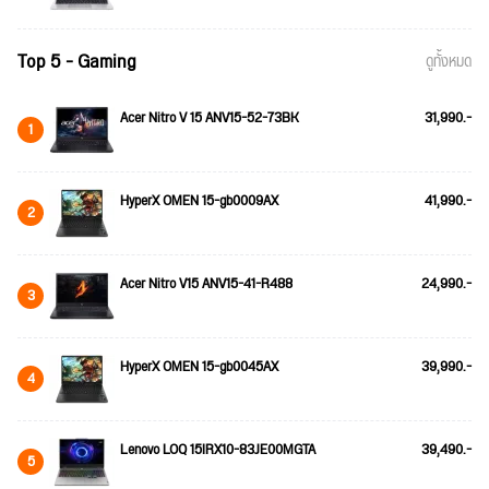
Top 5 - Gaming
ดูทั้งหมด
Acer Nitro V 15 ANV15-52-73BK
31,990.-
1
HyperX OMEN 15-gb0009AX
41,990.-
2
Acer Nitro V15 ANV15-41-R488
24,990.-
3
HyperX OMEN 15-gb0045AX
39,990.-
4
Lenovo LOQ 15IRX10-83JE00MGTA
39,490.-
5