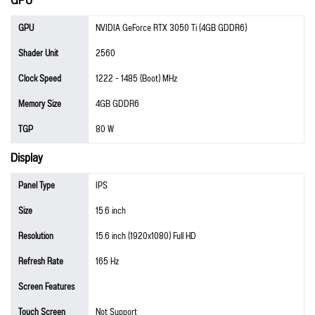
GPU
GPU
NVIDIA GeForce RTX 3050 Ti (4GB GDDR6)
Shader Unit
2560
Clock Speed
1222 - 1485 (Boot) MHz
Memory Size
4GB GDDR6
TGP
80 W
Display
Panel Type
IPS
Size
15.6 inch
Resolution
15.6 inch (1920x1080) Full HD
Refresh Rate
165 Hz
Screen Features
Touch Screen
Not Support