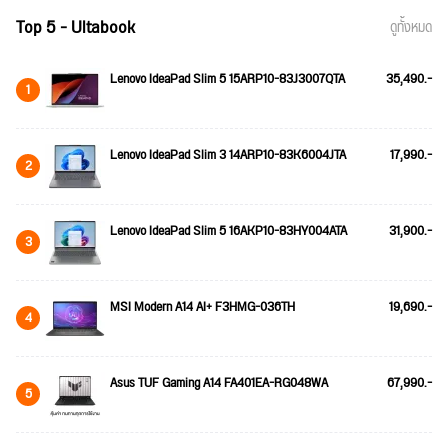
Top 5 - Ultabook
ดูทั้งหมด
Lenovo IdeaPad Slim 5 15ARP10-83J3007QTA
35,490.-
1
Lenovo IdeaPad Slim 3 14ARP10-83K6004JTA
17,990.-
2
Lenovo IdeaPad Slim 5 16AKP10-83HY004ATA
31,900.-
3
MSI Modern A14 AI+ F3HMG-036TH
19,690.-
4
Asus TUF Gaming A14 FA401EA-RG048WA
67,990.-
5