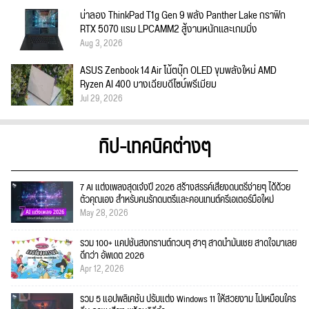
น่าลอง ThinkPad T1g Gen 9 พลัง Panther Lake กราฟิก
RTX 5070 แรม LPCAMM2 สู้งานหนักและเกมมิ่ง
Aug 3, 2026
ASUS Zenbook 14 Air โน้ตบุ๊ก OLED ขุมพลังใหม่ AMD
Ryzen AI 400 บางเฉียบดีไซน์พรีเมียม
Jul 29, 2026
ทิป-เทคนิคต่างๆ
7 AI แต่งเพลงสุดเจ๋งปี 2026 สร้างสรรค์เสียงดนตรีง่ายๆ ได้ด้วย
ตัวคุณเอง สำหรับคนรักดนตรีและคอนเทนต์ครีเอเตอร์มือใหม่
May 28, 2026
รวม 100+ แคปชั่นสงกรานต์กวนๆ ฮาๆ สาดน้ำมันเชย สาดใจมาเลย
ดีกว่า อัพเดต 2026
Apr 12, 2026
รวม 5 แอปพลิเคชัน ปรับแต่ง Windows 11 ให้สวยงาม ไม่เหมือนใคร