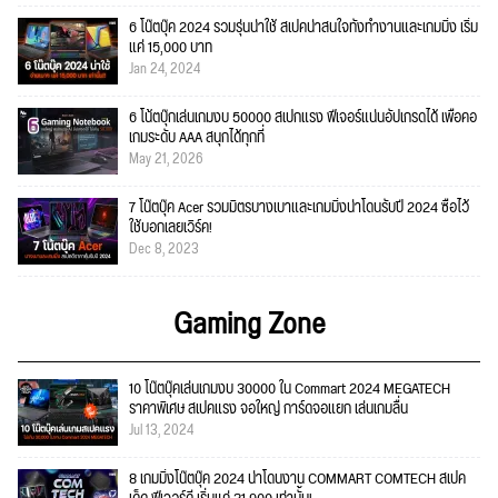
6 โน๊ตบุ๊ค 2024 รวมรุ่นน่าใช้ สเปคน่าสนใจทั้งทำงานและเกมมิ่ง เริ่ม
แค่ 15,000 บาท
Jan 24, 2024
6 โน้ตบุ๊กเล่นเกมงบ 50000 สเปกแรง ฟีเจอร์แน่นอัปเกรดได้ เพื่อคอ
เกมระดับ AAA สนุกได้ทุกที่
May 21, 2026
7 โน๊ตบุ๊ค Acer รวมมิตรบางเบาและเกมมิ่งน่าโดนรับปี 2024 ซื้อไว้
ใช้บอกเลยเวิร์ค!
Dec 8, 2023
Gaming Zone
10 โน๊ตบุ๊คเล่นเกมงบ 30000 ใน Commart 2024 MEGATECH
ราคาพิเศษ สเปคแรง จอใหญ่ การ์ดจอแยก เล่นเกมลื่น
Jul 13, 2024
8 เกมมิ่งโน๊ตบุ๊ค 2024 น่าโดนงาน COMMART COMTECH สเปค