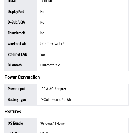
HDMI
1x HDMI
DisplayPort
No
D-Sub/VGA
No
Thunderbolt
No
Wireless LAN
802.11ax (Wi-Fi 6E)
Ethernet LAN
Yes
Bluetooth
Bluetooth 5.2
Power Connection
Power Input
180W AC Adapter
Battery Type
4-Cell Li-ion, 57.5 Wh
Features
OS Bundle
Windows 11 Home