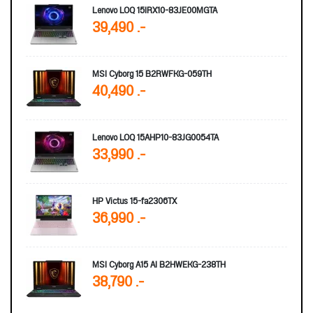
Lenovo LOQ 15IRX10-83JE00MGTA
39,490 .-
MSI Cyborg 15 B2RWFKG-059TH
40,490 .-
Lenovo LOQ 15AHP10-83JG0054TA
33,990 .-
HP Victus 15-fa2306TX
36,990 .-
MSI Cyborg A15 AI B2HWEKG-238TH
38,790 .-