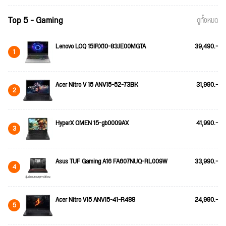
Top 5 - Gaming
ดูทั้งหมด
Lenovo LOQ 15IRX10-83JE00MGTA
39,490.-
1
Acer Nitro V 15 ANV15-52-73BK
31,990.-
2
HyperX OMEN 15-gb0009AX
41,990.-
3
Asus TUF Gaming A16 FA607NUQ-RL009W
33,990.-
4
Acer Nitro V15 ANV15-41-R488
24,990.-
5