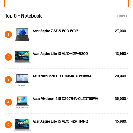
Top 5 - Notebook
ดูทั้งหมด
Acer Aspire 7 A715-59G-59Y6
27,990.-
1
Acer Aspire Lite 15 AL15-42P-R3Q5
13,990.-
2
Asus VivoBook 17 X1704MA-AU536WA
28,990.-
3
Asus Vivobook S16 D3607HA-OLED756WA
36,990.-
4
Acer Aspire Lite 15 AL15-42P-R4PQ
15,990.-
5