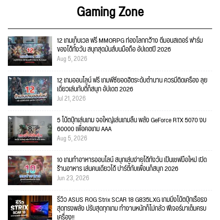
Gaming Zone
12 เกมเก็บเวล ฟรี MMORPG ท่องโลกกว้าง ตีมอนสเตอร์ ฟาร์ม
ของได้ทั้งวัน สนุกสุดมันส์บนมือถือ อัปเดตปี 2026
Aug 5, 2026
12 เกมออนไลน์ ฟรี เกมพีซียอดฮิตระดับตำนาน ควรมีติดเครื่อง ลุย
เดี่ยวเล่นกับตี้ก็สนุก อัปเดต 2026
Jul 21, 2026
5 โน้ตบุ๊กเล่นเกม จอใหญ่เล่นเกมลื่น พลัง GeForce RTX 5070 งบ
60000 เพื่อคอเกม AAA
Aug 5, 2026
10 เกมทำอาหารออนไลน์ สนุกเล่นง่ายได้ทั้งวัน เป็นเชฟมือใหม่ เปิด
ร้านอาหาร เล่นคนเดียวได้ ปาร์ตี้กับเพื่อนก็สนุก 2026
Jun 23, 2026
รีวิว ASUS ROG Strix SCAR 18 G835LXG เกมมิ่งโน้ตบุ๊กเรือธง
สุดทรงพลัง ปรับสุดทุกเกม ทำงานหนักก็ไม่กลัว ฟีเจอร์มาเต็มครบ
เครื่อง!!