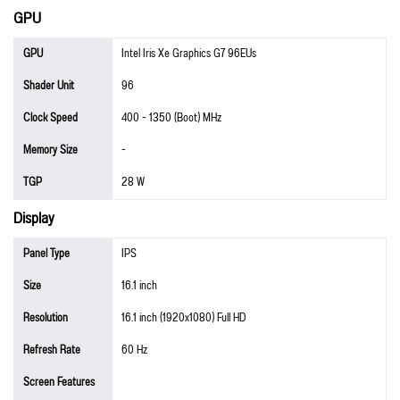
GPU
GPU
Intel Iris Xe Graphics G7 96EUs
Shader Unit
96
Clock Speed
400 - 1350 (Boot) MHz
Memory Size
-
TGP
28 W
Display
Panel Type
IPS
Size
16.1 inch
Resolution
16.1 inch (1920x1080) Full HD
Refresh Rate
60 Hz
Screen Features