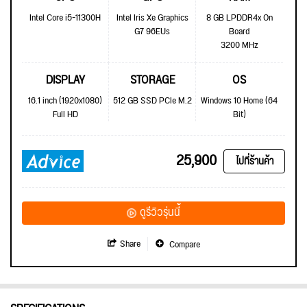
Intel Core i5-11300H
Intel Iris Xe Graphics
8 GB LPDDR4x On
G7 96EUs
Board
3200 MHz
DISPLAY
STORAGE
OS
16.1 inch (1920x1080)
512 GB SSD PCIe M.2
Windows 10 Home (64
Full HD
Bit)
25,900
ไปที่ร้านค้า
ดูรีวิวรุ่นนี้
Share
Compare