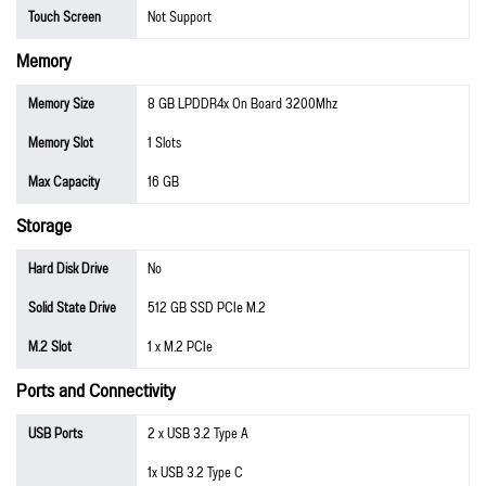
Touch Screen
Not Support
Memory
Memory Size
8 GB LPDDR4x On Board 3200Mhz
Memory Slot
1 Slots
Max Capacity
16 GB
Storage
Hard Disk Drive
No
Solid State Drive
512 GB SSD PCIe M.2
M.2 Slot
1 x M.2 PCIe
Ports and Connectivity
USB Ports
2 x USB 3.2 Type A
1x USB 3.2 Type C