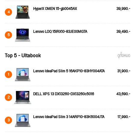
HyperX OMEN 15-gb0045AX
39,990.-
4
Lenovo LOQ 15IRX10-83JE00MGTA
39,490.-
5
Top 5 - Ultabook
ดูทั้งหมด
Lenovo IdeaPad Slim 5 16AKP10-83HY004ATA
31,900.-
1
DELL XPS 13 DX13260-DX13260c5016
43,690.-
2
Lenovo IdeaPad Slim 3 14ARP10-83K6004JTA
17,990.-
3