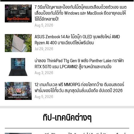
7 วิธีแก้ปัญหาและป้องกันโน๊ตบุ๊คแบตเสื่อมด้วยตัวเอง แบต
เสื่อมป้องกันได้ทั้ง Windows และ MacBook ยืดอายุคอมให้
ใช้ได้อีกหลายปี!
Aug 5, 2026
ASUS Zenbook 14 Air โน้ตบุ๊ก OLED ขุมพลังใหม่ AMD
Ryzen AI 400 บางเฉียบดีไซน์พรีเมียม
Jul 29, 2026
น่าลอง ThinkPad T1g Gen 9 พลัง Panther Lake กราฟิก
RTX 5070 แรม LPCAMM2 สู้งานหนักและเกมมิ่ง
Aug 3, 2026
12 เกมเก็บเวล ฟรี MMORPG ท่องโลกกว้าง ตีมอนสเตอร์
ฟาร์มของได้ทั้งวัน สนุกสุดมันส์บนมือถือ อัปเดตปี 2026
Aug 5, 2026
ทิป-เทคนิคต่างๆ