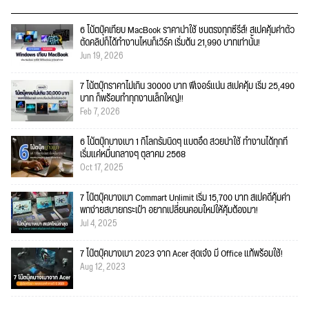
6 โน้ตบุ๊คเทียบ MacBook ราคาน่าใช้ ชนตรงทุกซีรีส์! สเปคคุ้มค่าตัว
ตัดคลิปก็ได้ทำงานไหนก็เวิร์ค เริ่มต้น 21,990 บาทเท่านั้น!
Jun 19, 2026
7 โน้ตบุ๊กราคาไม่เกิน 30000 บาท ฟีเจอร์แน่น สเปคคุ้ม เริ่ม 25,490
บาท ก็พร้อมทำทุกงานเล็กใหญ่!!
Feb 7, 2026
6 โน้ตบุ๊กบางเบา 1 กิโลกรัมนิดๆ แบตอึด สวยน่าใช้ ทำงานได้ทุกที่
เริ่มแค่หมื่นกลางๆ ตุลาคม 2568
Oct 17, 2025
7 โน๊ตบุ๊คบางเบา Commart Unlimit เริ่ม 15,700 บาท สเปคดีคุ้มค่า
พกง่ายสบายกระเป๋า อยากเปลี่ยนคอมใหม่ให้คุ้มต้องมา!
Jul 4, 2025
7 โน๊ตบุ๊คบางเบา 2023 จาก Acer สุดเจ๋ง มี Office แท้พร้อมใช้!
Aug 12, 2023