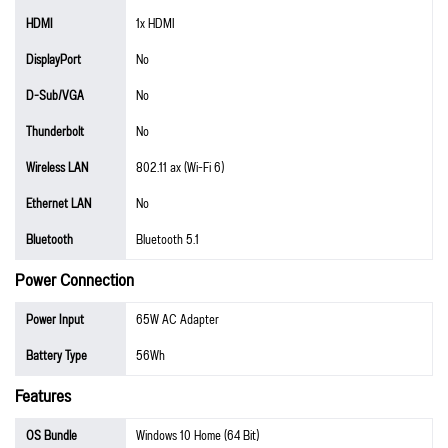
HDMI
1x HDMI
DisplayPort
No
D-Sub/VGA
No
Thunderbolt
No
Wireless LAN
802.11 ax (Wi-Fi 6)
Ethernet LAN
No
Bluetooth
Bluetooth 5.1
Power Connection
Power Input
65W AC Adapter
Battery Type
56Wh
Features
OS Bundle
Windows 10 Home (64 Bit)