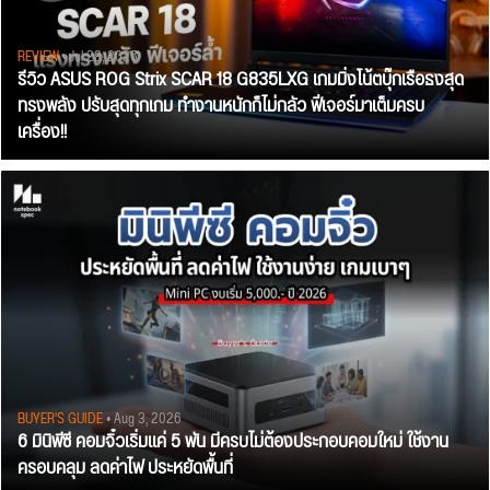
REVIEW
• Jul 28, 2026
รีวิว ASUS ROG Strix SCAR 18 G835LXG เกมมิ่งโน้ตบุ๊กเรือธงสุด
ทรงพลัง ปรับสุดทุกเกม ทำงานหนักก็ไม่กลัว ฟีเจอร์มาเต็มครบ
เครื่อง!!
BUYER'S GUIDE
• Aug 3, 2026
6 มินิพีซี คอมจิ๋วเริ่มแค่ 5 พัน มีครบไม่ต้องประกอบคอมใหม่ ใช้งาน
ครอบคลุม ลดค่าไฟ ประหยัดพื้นที่