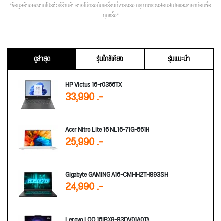
*ข้อมูลอ้างอิงจากโปรชัวร์ร้านค้า อาจไม่ตรงกับเครื่องที่ขายจริง กรุณาตรวจสอบสเปคและราคาก่อนซื้อ
ทุกครั้ง*
ดูล่าสุด
รุ่นใกล้เคียง
รุ่นแนะนำ
HP Victus 16-r0356TX
33,990 .-
Acer Nitro Lite 16 NL16-71G-561H
25,990 .-
Gigabyte GAMING A16-CMHH2TH893SH
24,990 .-
Lenovo LOQ 15IRX9-83DV01A0TA