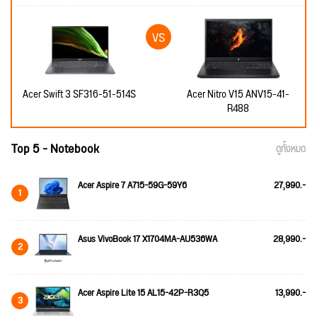
Acer Swift 3 SF316-51-514S
Acer Nitro V15 ANV15-41-
R488
Top 5 - Notebook
ดูทั้งหมด
Acer Aspire 7 A715-59G-59Y6
27,990.-
1
Asus VivoBook 17 X1704MA-AU536WA
28,990.-
2
Acer Aspire Lite 15 AL15-42P-R3Q5
13,990.-
3