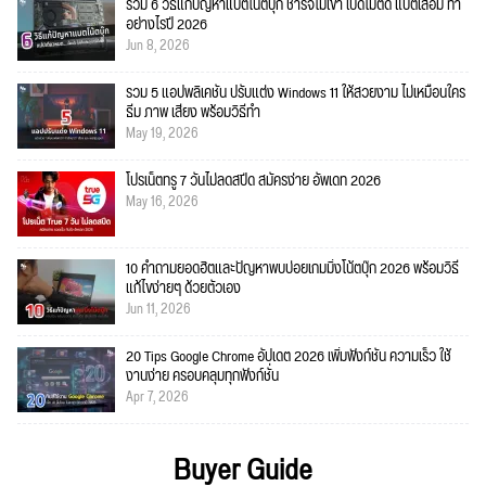
รวม 6 วิธีแก้ปัญหาแบตโน้ตบุ๊ก ชาร์จไม่เข้า เปิดไม่ติด แบตเสื่อม ทำ
อย่างไรปี 2026
Jun 8, 2026
รวม 5 แอปพลิเคชัน ปรับแต่ง Windows 11 ให้สวยงาม ไม่เหมือนใคร
ธีม ภาพ เสียง พร้อมวิธีทำ
May 19, 2026
โปรเน็ตทรู 7 วันไม่ลดสปีด สมัครง่าย อัพเดท 2026
May 16, 2026
10 คำถามยอดฮิตและปัญหาพบบ่อยเกมมิ่งโน้ตบุ๊ก 2026 พร้อมวิธี
แก้ไขง่ายๆ ด้วยตัวเอง
Jun 11, 2026
20 Tips Google Chrome อัปเดต 2026 เพิ่มฟังก์ชั่น ความเร็ว ใช้
งานง่าย ครอบคลุมทุกฟังก์ชั่น
Apr 7, 2026
Buyer Guide