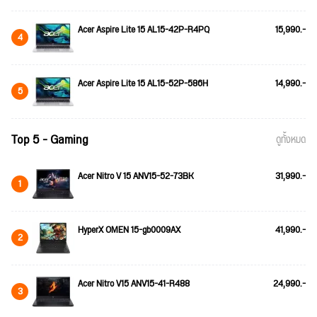
Acer Aspire Lite 15 AL15-42P-R4PQ
15,990.-
4
Acer Aspire Lite 15 AL15-52P-586H
14,990.-
5
Top 5 - Gaming
ดูทั้งหมด
Acer Nitro V 15 ANV15-52-73BK
31,990.-
1
HyperX OMEN 15-gb0009AX
41,990.-
2
Acer Nitro V15 ANV15-41-R488
24,990.-
3