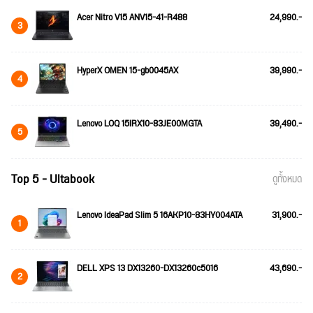
Acer Nitro V15 ANV15-41-R488
24,990.-
3
HyperX OMEN 15-gb0045AX
39,990.-
4
Lenovo LOQ 15IRX10-83JE00MGTA
39,490.-
5
Top 5 - Ultabook
ดูทั้งหมด
Lenovo IdeaPad Slim 5 16AKP10-83HY004ATA
31,900.-
1
DELL XPS 13 DX13260-DX13260c5016
43,690.-
2