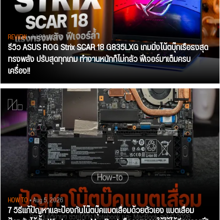
REVIEW
• Jul 28, 2026
รีวิว ASUS ROG Strix SCAR 18 G835LXG เกมมิ่งโน้ตบุ๊กเรือธงสุด
ทรงพลัง ปรับสุดทุกเกม ทำงานหนักก็ไม่กลัว ฟีเจอร์มาเต็มครบ
เครื่อง!!
HOW TO
• Aug 5, 2026
7 วิธีแก้ปัญหาและป้องกันโน๊ตบุ๊คแบตเสื่อมด้วยตัวเอง แบตเสื่อม