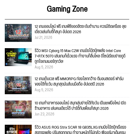
Gaming Zone
12 เกมออนไลน์ ฟรี เกมพีซียอดฮิตระดับตำนาน ควรมีติดเครื่อง ลุย
เดี่ยวเล่นกับตี้ก็สนุก อัปเดต 2026
Jul 21, 2026
รีวิว MSI Cyborg 15 Max C2W เกมมิ่งโน้ตบุ๊คพลัง Intel Core
7+RTX 5070 เล่นเกมก็เร็วแรง ทำงานก็ลื่นไหล ดีไซน์เรียบง่ายดูดี
ถูกใจเกมเมอร์ทุกวัย!
Aug 5, 2026
12 เกมเก็บเวล ฟรี MMORPG ท่องโลกกว้าง ตีมอนสเตอร์ ฟาร์ม
ของได้ทั้งวัน สนุกสุดมันส์บนมือถือ อัปเดตปี 2026
Aug 5, 2026
10 เกมทำอาหารออนไลน์ สนุกเล่นง่ายได้ทั้งวัน เป็นเชฟมือใหม่ เปิด
ร้านอาหาร เล่นคนเดียวได้ ปาร์ตี้กับเพื่อนก็สนุก 2026
Jun 23, 2026
รีวิว ASUS ROG Strix SCAR 18 G835LXG เกมมิ่งโน้ตบุ๊กเรือธง
สุดทรงพลัง ปรับสุดทุกเกม ทำงานหนักก็ไม่กลัว ฟีเจอร์มาเต็มครบ