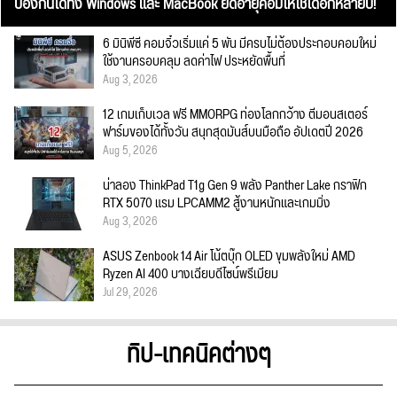
ป้องกันได้ทั้ง Windows และ MacBook ยืดอายุคอมให้ใช้ได้อีกหลายปี!
6 มินิพีซี คอมจิ๋วเริ่มแค่ 5 พัน มีครบไม่ต้องประกอบคอมใหม่
ใช้งานครอบคลุม ลดค่าไฟ ประหยัดพื้นที่
Aug 3, 2026
12 เกมเก็บเวล ฟรี MMORPG ท่องโลกกว้าง ตีมอนสเตอร์
ฟาร์มของได้ทั้งวัน สนุกสุดมันส์บนมือถือ อัปเดตปี 2026
Aug 5, 2026
น่าลอง ThinkPad T1g Gen 9 พลัง Panther Lake กราฟิก
RTX 5070 แรม LPCAMM2 สู้งานหนักและเกมมิ่ง
Aug 3, 2026
ASUS Zenbook 14 Air โน้ตบุ๊ก OLED ขุมพลังใหม่ AMD
Ryzen AI 400 บางเฉียบดีไซน์พรีเมียม
Jul 29, 2026
ทิป-เทคนิคต่างๆ