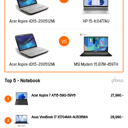
Acer Aspire 4315-200512Mi
HP 15-fc0477AU
Acer Aspire 4315-200512Mi
MSI Modern 15 B7M-459TH
Top 5 - Notebook
ดูทั้งหมด
Acer Aspire 7 A715-59G-59Y6
27,990.-
1
Asus VivoBook 17 X1704MA-AU536WA
28,990.-
2