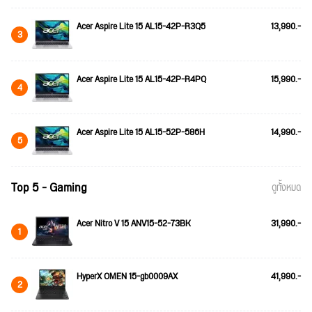
Acer Aspire Lite 15 AL15-42P-R3Q5
13,990.-
3
Acer Aspire Lite 15 AL15-42P-R4PQ
15,990.-
4
Acer Aspire Lite 15 AL15-52P-586H
14,990.-
5
Top 5 - Gaming
ดูทั้งหมด
Acer Nitro V 15 ANV15-52-73BK
31,990.-
1
HyperX OMEN 15-gb0009AX
41,990.-
2