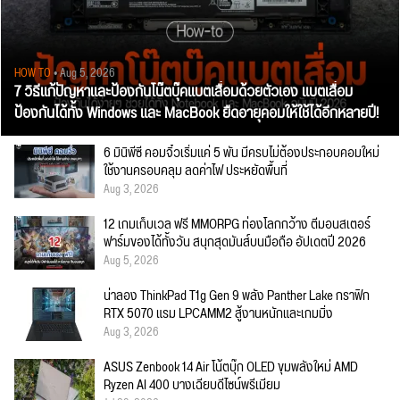
HOW TO
• Aug 5, 2026
7 วิธีแก้ปัญหาและป้องกันโน๊ตบุ๊คแบตเสื่อมด้วยตัวเอง แบตเสื่อม
ป้องกันได้ทั้ง Windows และ MacBook ยืดอายุคอมให้ใช้ได้อีกหลายปี!
6 มินิพีซี คอมจิ๋วเริ่มแค่ 5 พัน มีครบไม่ต้องประกอบคอมใหม่
ใช้งานครอบคลุม ลดค่าไฟ ประหยัดพื้นที่
Aug 3, 2026
12 เกมเก็บเวล ฟรี MMORPG ท่องโลกกว้าง ตีมอนสเตอร์
ฟาร์มของได้ทั้งวัน สนุกสุดมันส์บนมือถือ อัปเดตปี 2026
Aug 5, 2026
น่าลอง ThinkPad T1g Gen 9 พลัง Panther Lake กราฟิก
RTX 5070 แรม LPCAMM2 สู้งานหนักและเกมมิ่ง
Aug 3, 2026
ASUS Zenbook 14 Air โน้ตบุ๊ก OLED ขุมพลังใหม่ AMD
Ryzen AI 400 บางเฉียบดีไซน์พรีเมียม