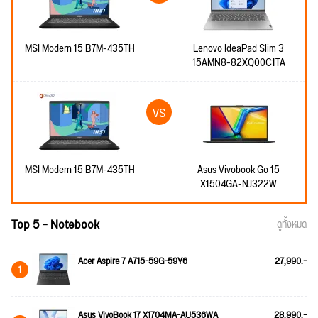
MSI Modern 15 B7M-435TH
Lenovo IdeaPad Slim 3
15AMN8-82XQ00C1TA
MSI Modern 15 B7M-435TH
Asus Vivobook Go 15
X1504GA-NJ322W
Top 5 - Notebook
ดูทั้งหมด
Acer Aspire 7 A715-59G-59Y6
27,990.-
1
Asus VivoBook 17 X1704MA-AU536WA
28,990.-