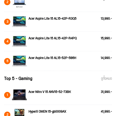
2
Acer Aspire Lite 15 AL15-42P-R3Q5
13,990.-
3
Acer Aspire Lite 15 AL15-42P-R4PQ
15,990.-
4
Acer Aspire Lite 15 AL15-52P-586H
14,990.-
5
Top 5 - Gaming
ดูทั้งหมด
Acer Nitro V 15 ANV15-52-73BK
31,990.-
1
HyperX OMEN 15-gb0009AX
41,990.-
2