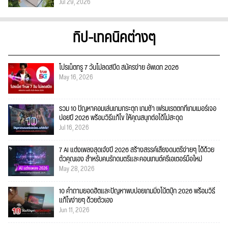
Jul 29, 2026
ทิป-เทคนิคต่างๆ
โปรเน็ตทรู 7 วันไม่ลดสปีด สมัครง่าย อัพเดท 2026
May 16, 2026
รวม 10 ปัญหาคอมเล่นเกมกระตุก เกมช้า เฟรมเรตตกที่เกมเมอร์เจอ
บ่อยปี 2026 พร้อมวิธีแก้ไข ให้คุณสนุกต่อได้ไม่สะดุด
Jul 16, 2026
7 AI แต่งเพลงสุดเจ๋งปี 2026 สร้างสรรค์เสียงดนตรีง่ายๆ ได้ด้วย
ตัวคุณเอง สำหรับคนรักดนตรีและคอนเทนต์ครีเอเตอร์มือใหม่
May 28, 2026
10 คำถามยอดฮิตและปัญหาพบบ่อยเกมมิ่งโน้ตบุ๊ก 2026 พร้อมวิธี
แก้ไขง่ายๆ ด้วยตัวเอง
Jun 11, 2026