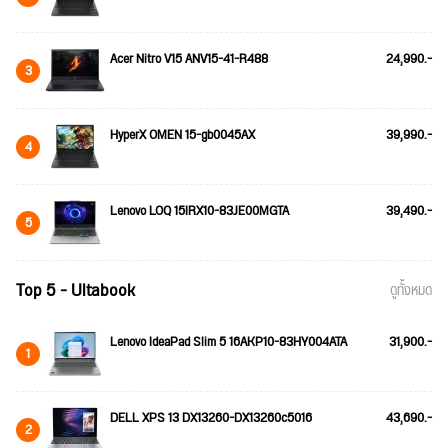
Acer Nitro V15 ANV15-41-R488
24,990.-
3
HyperX OMEN 15-gb0045AX
39,990.-
4
Lenovo LOQ 15IRX10-83JE00MGTA
39,490.-
5
Top 5 - Ultabook
ดูทั้งหมด
Lenovo IdeaPad Slim 5 16AKP10-83HY004ATA
31,900.-
1
DELL XPS 13 DX13260-DX13260c5016
43,690.-
2