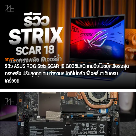
REVIEW
• Jul 28, 2026
รีวิว ASUS ROG Strix SCAR 18 G835LXG เกมมิ่งโน้ตบุ๊กเรือธงสุด
ทรงพลัง ปรับสุดทุกเกม ทำงานหนักก็ไม่กลัว ฟีเจอร์มาเต็มครบ
เครื่อง!!