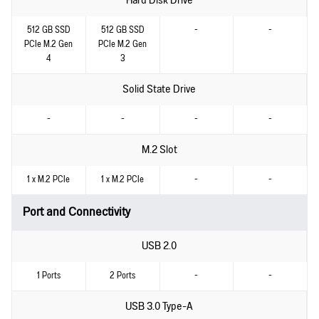
Hard Disk Drive
512 GB SSD
512 GB SSD
-
-
PCIe M.2 Gen
PCIe M.2 Gen
4
3
Solid State Drive
-
-
-
-
M.2 Slot
1 x M.2 PCIe
1 x M.2 PCIe
-
-
Port and Connectivity
USB 2.0
1 Ports
2 Ports
-
-
USB 3.0 Type-A