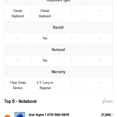
Keyboard Type
Chiclet
Chiclet
-
-
Keyboard
Keyboard
Backlit
-
Yes
-
-
Numpad
-
Yes
-
-
Warranty
1 Year Onsite
2 Y. Carry-in
-
-
Service
Regional
Top 5 - Notebook
ดูทั้งหมด
Acer Aspire 7 A715-59G-59Y6
27,990.-