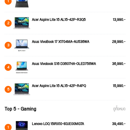
1
Acer Aspire Lite 15 AL15-42P-R3Q5
13,990.-
2
Asus VivoBook 17 X1704MA-AU536WA
28,990.-
3
Asus Vivobook S16 D3607HA-OLED756WA
36,990.-
4
Acer Aspire Lite 15 AL15-42P-R4PQ
15,990.-
5
Top 5 - Gaming
ดูทั้งหมด
Lenovo LOQ 15IRX10-83JE00MGTA
39,490.-
1