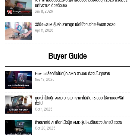
10 คำถามยอดฮิตและปัญหาพบบ่อยเกมมิ่งโน้ตบุ๊ก 2026 พร้อมวิธี
แก้ไขง่ายๆ ด้วยตัวเอง
Jun 11, 2026
วิธีซื้อ eSIM คุ้มค่า ราคาถูก เปิดใช้งานง่าย อัพเดท 2026
Apr 11, 2026
Buyer Guide
How to เลือกซื้อโน้ตบุ๊ก AMD ตามงบ ตัวจบในทุกสาย
Nov 13, 2025
แนะนำโน้ตบุ๊ก AMD บางเบา ราคาไม่เกิน 15,000 ใช้งานออฟฟิศ
ทั่วไป
Oct 1, 2025
ถ้าอยากใช้ AI เลือกโน้ตบุ๊ก AMD รุ่นไหนดีในช่วงปลายปี 2025
Oct 20, 2025