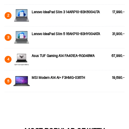
Lenovo IdeaPad Slim 3 14ARP10-83K6004JTA
17,990.-
2
Lenovo IdeaPad Slim 5 16AKP10-83HY004ATA
31,900.-
3
Asus TUF Gaming A14 FA401EA-RG048WA
67,990.-
4
MSI Modern A14 AI+ F3HMG-036TH
19,690.-
5