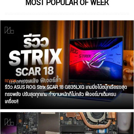
MOST POPULAR OF WEEK
REVIEW
• Jul 28, 2026
รีวิว ASUS ROG Strix SCAR 18 G835LXG เกมมิ่งโน้ตบุ๊กเรือธงสุด
ทรงพลัง ปรับสุดทุกเกม ทำงานหนักก็ไม่กลัว ฟีเจอร์มาเต็มครบ
เครื่อง!!