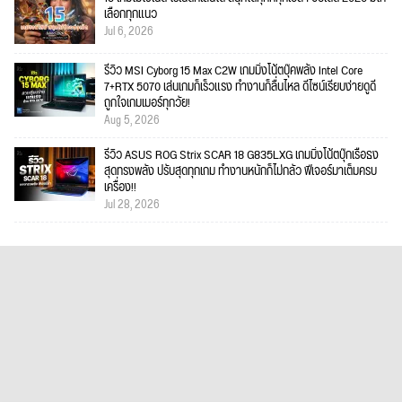
เลือกทุกแนว
Jul 6, 2026
รีวิว MSI Cyborg 15 Max C2W เกมมิ่งโน้ตบุ๊คพลัง Intel Core
7+RTX 5070 เล่นเกมก็เร็วแรง ทำงานก็ลื่นไหล ดีไซน์เรียบง่ายดูดี
ถูกใจเกมเมอร์ทุกวัย!
Aug 5, 2026
รีวิว ASUS ROG Strix SCAR 18 G835LXG เกมมิ่งโน้ตบุ๊กเรือธง
สุดทรงพลัง ปรับสุดทุกเกม ทำงานหนักก็ไม่กลัว ฟีเจอร์มาเต็มครบ
เครื่อง!!
Jul 28, 2026