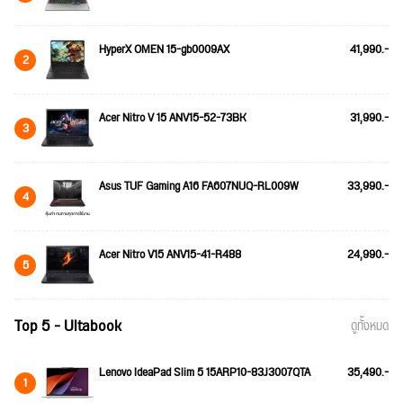
HyperX OMEN 15-gb0009AX
41,990.-
2
Acer Nitro V 15 ANV15-52-73BK
31,990.-
3
Asus TUF Gaming A16 FA607NUQ-RL009W
33,990.-
4
Acer Nitro V15 ANV15-41-R488
24,990.-
5
Top 5 - Ultabook
ดูทั้งหมด
Lenovo IdeaPad Slim 5 15ARP10-83J3007QTA
35,490.-
1