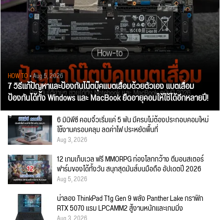
HOW TO
• Aug 5, 2026
7 วิธีแก้ปัญหาและป้องกันโน๊ตบุ๊คแบตเสื่อมด้วยตัวเอง แบตเสื่อม
ป้องกันได้ทั้ง Windows และ MacBook ยืดอายุคอมให้ใช้ได้อีกหลายปี!
6 มินิพีซี คอมจิ๋วเริ่มแค่ 5 พัน มีครบไม่ต้องประกอบคอมใหม่
ใช้งานครอบคลุม ลดค่าไฟ ประหยัดพื้นที่
Aug 3, 2026
12 เกมเก็บเวล ฟรี MMORPG ท่องโลกกว้าง ตีมอนสเตอร์
ฟาร์มของได้ทั้งวัน สนุกสุดมันส์บนมือถือ อัปเดตปี 2026
Aug 5, 2026
น่าลอง ThinkPad T1g Gen 9 พลัง Panther Lake กราฟิก
RTX 5070 แรม LPCAMM2 สู้งานหนักและเกมมิ่ง
Aug 3, 2026