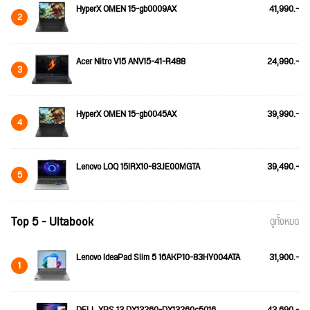
HyperX OMEN 15-gb0009AX
41,990.-
2
Acer Nitro V15 ANV15-41-R488
24,990.-
3
HyperX OMEN 15-gb0045AX
39,990.-
4
Lenovo LOQ 15IRX10-83JE00MGTA
39,490.-
5
Top 5 - Ultabook
ดูทั้งหมด
Lenovo IdeaPad Slim 5 16AKP10-83HY004ATA
31,900.-
1