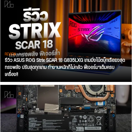
REVIEW
• Jul 28, 2026
รีวิว ASUS ROG Strix SCAR 18 G835LXG เกมมิ่งโน้ตบุ๊กเรือธงสุด
ทรงพลัง ปรับสุดทุกเกม ทำงานหนักก็ไม่กลัว ฟีเจอร์มาเต็มครบ
เครื่อง!!