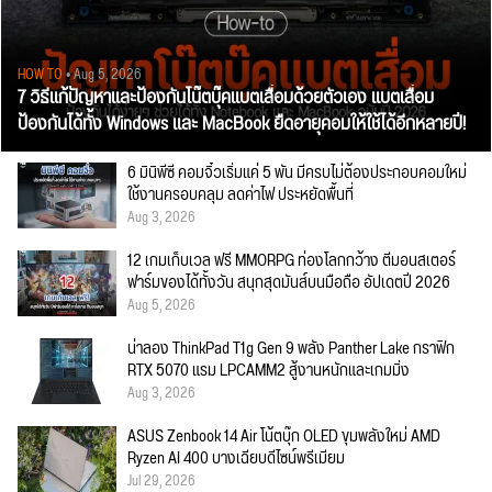
HOW TO
• Aug 5, 2026
7 วิธีแก้ปัญหาและป้องกันโน๊ตบุ๊คแบตเสื่อมด้วยตัวเอง แบตเสื่อม
ป้องกันได้ทั้ง Windows และ MacBook ยืดอายุคอมให้ใช้ได้อีกหลายปี!
6 มินิพีซี คอมจิ๋วเริ่มแค่ 5 พัน มีครบไม่ต้องประกอบคอมใหม่
ใช้งานครอบคลุม ลดค่าไฟ ประหยัดพื้นที่
Aug 3, 2026
12 เกมเก็บเวล ฟรี MMORPG ท่องโลกกว้าง ตีมอนสเตอร์
ฟาร์มของได้ทั้งวัน สนุกสุดมันส์บนมือถือ อัปเดตปี 2026
Aug 5, 2026
น่าลอง ThinkPad T1g Gen 9 พลัง Panther Lake กราฟิก
RTX 5070 แรม LPCAMM2 สู้งานหนักและเกมมิ่ง
Aug 3, 2026
ASUS Zenbook 14 Air โน้ตบุ๊ก OLED ขุมพลังใหม่ AMD
Ryzen AI 400 บางเฉียบดีไซน์พรีเมียม
Jul 29, 2026