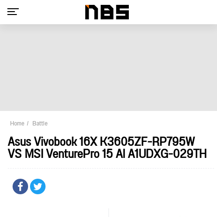
Home
Battle
Asus Vivobook 16X K3605ZF-RP795W
VS MSI VenturePro 15 AI A1UDXG-029TH