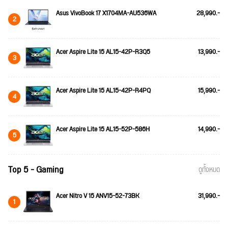
Asus VivoBook 17 X1704MA-AU536WA
28,990.-
2
Acer Aspire Lite 15 AL15-42P-R3Q5
13,990.-
3
Acer Aspire Lite 15 AL15-42P-R4PQ
15,990.-
4
Acer Aspire Lite 15 AL15-52P-586H
14,990.-
5
Top 5 - Gaming
ดูทั้งหมด
Acer Nitro V 15 ANV15-52-73BK
31,990.-
1