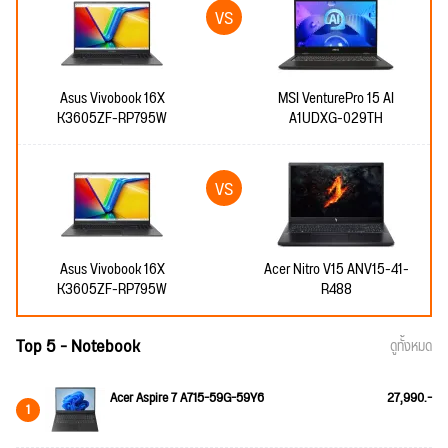
Asus Vivobook 16X
MSI VenturePro 15 AI
K3605ZF-RP795W
A1UDXG-029TH
Asus Vivobook 16X
Acer Nitro V15 ANV15-41-
K3605ZF-RP795W
R488
Top 5 - Notebook
ดูทั้งหมด
Acer Aspire 7 A715-59G-59Y6
27,990.-
1