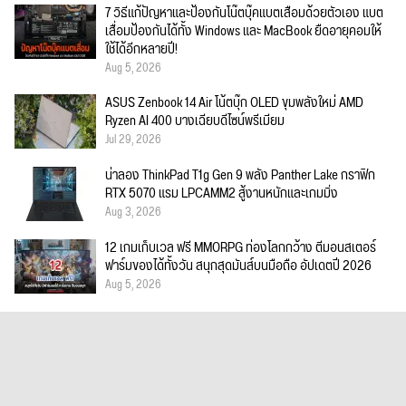
7 วิธีแก้ปัญหาและป้องกันโน๊ตบุ๊คแบตเสื่อมด้วยตัวเอง แบต
เสื่อมป้องกันได้ทั้ง Windows และ MacBook ยืดอายุคอมให้
ใช้ได้อีกหลายปี!
Aug 5, 2026
ASUS Zenbook 14 Air โน้ตบุ๊ก OLED ขุมพลังใหม่ AMD
Ryzen AI 400 บางเฉียบดีไซน์พรีเมียม
Jul 29, 2026
น่าลอง ThinkPad T1g Gen 9 พลัง Panther Lake กราฟิก
RTX 5070 แรม LPCAMM2 สู้งานหนักและเกมมิ่ง
Aug 3, 2026
12 เกมเก็บเวล ฟรี MMORPG ท่องโลกกว้าง ตีมอนสเตอร์
ฟาร์มของได้ทั้งวัน สนุกสุดมันส์บนมือถือ อัปเดตปี 2026
Aug 5, 2026