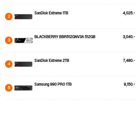
SanDisk Extreme 1TB
4,025.-
2
BLACKBERRY BBR512GNV3A 512GB
3,040.-
3
SanDisk Extreme 2TB
7,480.-
4
Samsung 990 PRO 1TB
9,150.-
5