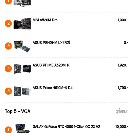
1
MSI A520M Pro
1,990.-
2
ASUS P8H61-M LX (R2)
0.-
3
ASUS PRIME A520M-K
1,920.-
4
ASUS Prime H610M-K D4
1,790.-
5
Top 5 - VGA
ดูทั้งหมด
GALAX GeForce RTX 4060 1-Click OC 2X V2
10,500.-
1