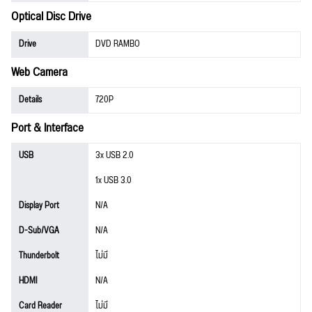
Optical Disc Drive
Drive
DVD RAMBO
Web Camera
Details
720P
Port & Interface
USB
3x USB 2.0
1x USB 3.0
Display Port
N/A
D-Sub/VGA
N/A
Thunderbolt
ไม่มี
HDMI
N/A
Card Reader
ไม่มี