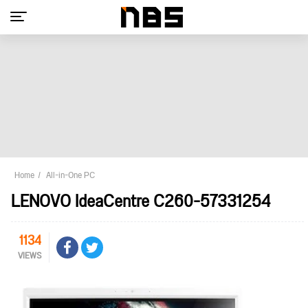
Home
All-in-One PC
LENOVO IdeaCentre C260-57331254
1134
VIEWS