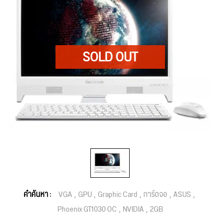
คำค้นหา :
VGA
GPU
Graphic Card
การ์ดจอ
ASUS
Phoenix GT1030 OC
NVIDIA
2GB