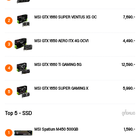
MSI GTX 1660 SUPER VENTUS XS OC
7,690.-
2
MSI GTX 1650 AERO ITX 4G OCV1
4,490.-
3
MSI GTX 1660 Ti GAMING 6G
12,590.-
4
MSI GTX 1650 SUPER GAMING X
5,990.-
5
Top 5 - SSD
ดูทั้งหมด
MSI Spatium M450 500GB
1,590.-
1