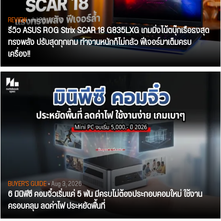
REVIEW
• Jul 28, 2026
รีวิว ASUS ROG Strix SCAR 18 G835LXG เกมมิ่งโน้ตบุ๊กเรือธงสุด
ทรงพลัง ปรับสุดทุกเกม ทำงานหนักก็ไม่กลัว ฟีเจอร์มาเต็มครบ
เครื่อง!!
BUYER'S GUIDE
• Aug 3, 2026
6 มินิพีซี คอมจิ๋วเริ่มแค่ 5 พัน มีครบไม่ต้องประกอบคอมใหม่ ใช้งาน
ครอบคลุม ลดค่าไฟ ประหยัดพื้นที่