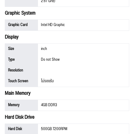
2.67 GHz)
Graphic System
Graphic Card
Intel HD Graphic
Display
Size
inch
Type
Do not Show
Resolution
Touch Screen
ไม่รองรับ
Main Memory
Memory
4GB DDR3
Hard Disk Drive
Hard Disk
500GB 7200RPM