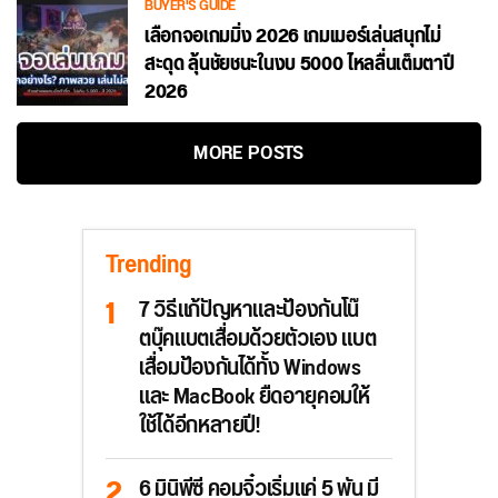
BUYER'S GUIDE
เลือกจอเกมมิ่ง 2026 เกมเมอร์เล่นสนุกไม่
สะดุด ลุ้นชัยชนะในงบ 5000 ไหลลื่นเต็มตาปี
2026
MORE POSTS
Trending
7 วิธีแก้ปัญหาและป้องกันโน๊
ตบุ๊คแบตเสื่อมด้วยตัวเอง แบต
เสื่อมป้องกันได้ทั้ง Windows
และ MacBook ยืดอายุคอมให้
ใช้ได้อีกหลายปี!
6 มินิพีซี คอมจิ๋วเริ่มแค่ 5 พัน มี