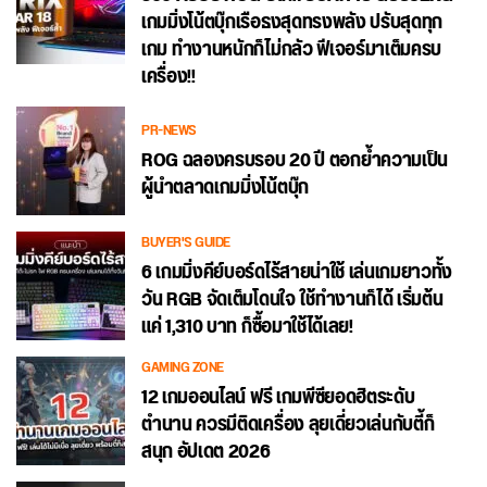
เกมมิ่งโน้ตบุ๊กเรือธงสุดทรงพลัง ปรับสุดทุก
เกม ทำงานหนักก็ไม่กลัว ฟีเจอร์มาเต็มครบ
เครื่อง!!
PR-NEWS
ROG ฉลองครบรอบ 20 ปี ตอกย้ำความเป็น
ผู้นำตลาดเกมมิ่งโน้ตบุ๊ก
BUYER'S GUIDE
6 เกมมิ่งคีย์บอร์ดไร้สายน่าใช้ เล่นเกมยาวทั้ง
วัน RGB จัดเต็มโดนใจ ใช้ทำงานก็ได้ เริ่มต้น
แค่ 1,310 บาท ก็ซื้อมาใช้ได้เลย!
GAMING ZONE
12 เกมออนไลน์ ฟรี เกมพีซียอดฮิตระดับ
ตำนาน ควรมีติดเครื่อง ลุยเดี่ยวเล่นกับตี้ก็
สนุก อัปเดต 2026