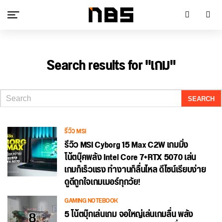
Search results for "เกม"
รีวิว MSI
รีวิว MSI Cyborg 15 Max C2W เกมมิ่ง
โน้ตบุ๊คพลัง Intel Core 7+RTX 5070 เล่น
เกมก็เร็วแรง ทำงานก็ลื่นไหล ดีไซน์เรียบง่าย
ดูดีถูกใจเกมเมอร์ทุกวัย!
GAMING NOTEBOOK
5 โน้ตบุ๊กเล่นเกม จอใหญ่เล่นเกมลื่น พลัง