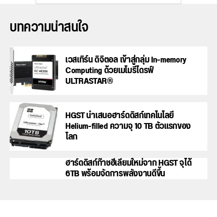
บทความน่าสนใจ
เวสเทิร์น ดิจิตอล เข้าสู่กลุ่ม In-memory
Computing ด้วยเมโมรีไดรฟ์
ULTRASTAR®
HGST นำเสนอฮาร์ดดิสก์เทคโนโลยี
Helium-filled ความจุ 10 TB ตัวแรกของ
โลก
ฮาร์ดดิสก์ก๊าชฮีเลี่ยมใหม่จาก HGST จุได้
6TB พร้อมจัดการพลังงานดีขึ้น