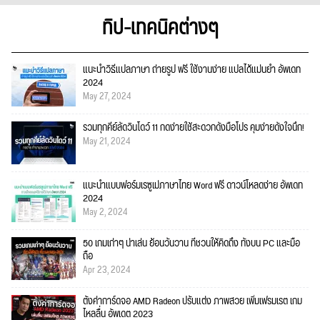
ทิป-เทคนิคต่างๆ
แนะนำวิธีแปลภาษา ถ่ายรูป ฟรี ใช้งานง่าย แปลได้แม่นยำ อัพเดท
2024
May 27, 2024
รวมทุกคีย์ลัดวินโดว์ 11 กดง่ายใช้สะดวกดั่งมือโปร คุมง่ายดั่งใจนึก!
May 21, 2024
แนะนำแบบฟอร์มเรซูเม่ภาษาไทย Word ฟรี ดาวน์โหลดง่าย อัพเดท
2024
May 2, 2024
50 เกมเก่าๆ น่าเล่น ย้อนวันวาน ที่ชวนให้คิดถึง ทั้งบน PC และมือ
ถือ
Apr 23, 2024
ตั้งค่าการ์ดจอ AMD Radeon ปรับแต่ง ภาพสวย เพิ่มเฟรมเรต เกม
ไหลลื่น อัพเดต 2023