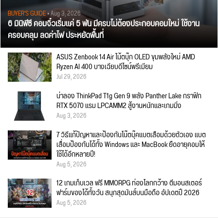
BUYER'S GUIDE
• Aug 3, 2026
6 มินิพีซี คอมจิ๋วเริ่มแค่ 5 พัน มีครบไม่ต้องประกอบคอมใหม่ ใช้งาน
ครอบคลุม ลดค่าไฟ ประหยัดพื้นที่
ASUS Zenbook 14 Air โน้ตบุ๊ก OLED ขุมพลังใหม่ AMD
Ryzen AI 400 บางเฉียบดีไซน์พรีเมียม
Jul 29, 2026
น่าลอง ThinkPad T1g Gen 9 พลัง Panther Lake กราฟิก
RTX 5070 แรม LPCAMM2 สู้งานหนักและเกมมิ่ง
Aug 3, 2026
7 วิธีแก้ปัญหาและป้องกันโน๊ตบุ๊คแบตเสื่อมด้วยตัวเอง แบต
เสื่อมป้องกันได้ทั้ง Windows และ MacBook ยืดอายุคอมให้
ใช้ได้อีกหลายปี!
Aug 5, 2026
12 เกมเก็บเวล ฟรี MMORPG ท่องโลกกว้าง ตีมอนสเตอร์
ฟาร์มของได้ทั้งวัน สนุกสุดมันส์บนมือถือ อัปเดตปี 2026
Aug 5, 2026