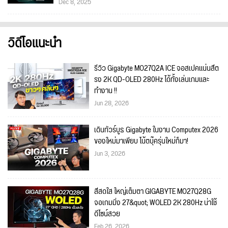
Dec 8, 2025
วิดีโอแนะนำ
รีวิว Gigabyte MO27Q2A ICE จอสเปคแน่นสีต
รง 2K QD-OLED 280Hz ได้ทั้งเล่นเกมและ
ทำงาน !!
Jun 28, 2026
เดินทัวร์บูธ Gigabyte ในงาน Computex 2026
ของใหม่มาเพียบ โน้ตบุ๊ครุ่นใหม่ก็มา!
Jun 3, 2026
สีสดใส ใหญ่เต็มตา GIGABYTE MO27Q28G
จอเกมมิ่ง 27&quot; WOLED 2K 280Hz น่าใช้
ดีไซน์สวย
Feb 26, 2026