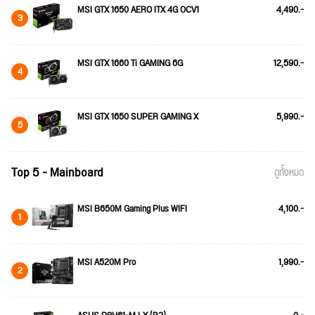
MSI GTX 1650 AERO ITX 4G OCV1
4,490.-
3
MSI GTX 1660 Ti GAMING 6G
12,590.-
4
MSI GTX 1650 SUPER GAMING X
5,990.-
5
Top 5 - Mainboard
ดูทั้งหมด
MSI B650M Gaming Plus WIFI
4,100.-
1
MSI A520M Pro
1,990.-
2