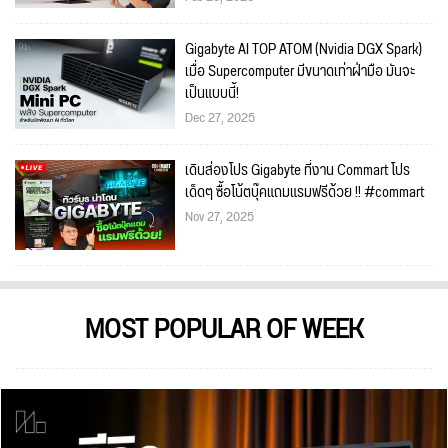
Gigabyte AI TOP ATOM (Nvidia DGX Spark)
เมื่อ Supercomputer มีขนาดเท่าฝ่ามือ มันจะ
เป็นแบบนี้!
Dec 27, 2025
เดินส่องโปร Gigabyte ที่งาน Commart โปร
เด็ดๆ ซื้อโน้ตบุ๊คแถมแรมฟรีด้วย !! #commart
Nov 27, 2025
MOST POPULAR OF WEEK