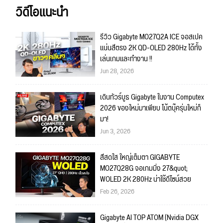
วิดีโอแนะนำ
รีวิว Gigabyte MO27Q2A ICE จอสเปค
แน่นสีตรง 2K QD-OLED 280Hz ได้ทั้ง
เล่นเกมและทำงาน !!
Jun 28, 2026
เดินทัวร์บูธ Gigabyte ในงาน Computex
2026 ของใหม่มาเพียบ โน้ตบุ๊ครุ่นใหม่ก็
มา!
Jun 3, 2026
สีสดใส ใหญ่เต็มตา GIGABYTE
MO27Q28G จอเกมมิ่ง 27&quot;
WOLED 2K 280Hz น่าใช้ดีไซน์สวย
Feb 26, 2026
Gigabyte AI TOP ATOM (Nvidia DGX