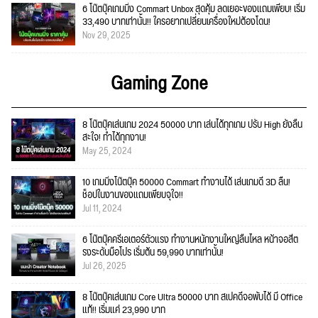
6 โน๊ตบุ๊คเกมมิ่ง Commart Unbox สุดคุ้ม ลดเยอะของแถมเพียบ! เริ่ม
33,490 บาทเท่านั้น!! ใครอยากเปลี่ยนเครื่องใหม่ต้องโดน!
Nov 29, 2025
Gaming Zone
8 โน๊ตบุ๊คเล่นเกม 2024 50000 บาท เล่นได้ทุกเกม ปรับ High ยังลื่น
สะใจ! ทำได้ทุกงาน!
May 25, 2024
10 เกมมิ่งโน๊ตบุ๊ค 50000 Commart ทำงานได้ เล่นเกมดี 3D ลื่น!
ช็อปในงานของแถมเพียบจุใจ!!
Jul 11, 2024
6 โน๊ตบุ๊คครีเอเตอร์ตัวแรง ทำงานหนักงานใหญ่ลื่นไหล หน้าจอสีต
รงระดับมือโปร เริ่มต้น 59,990 บาทเท่านั้น!
Jul 26, 2025
8 โน๊ตบุ๊คเล่นเกม Core Ultra 50000 บาท สเปคดีจอพับได้ มี Office
แท้!! เริ่มแค่ 23,990 บาท