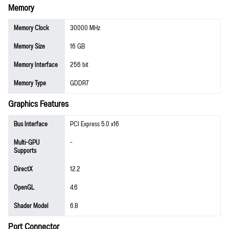
Memory
Memory Clock
30000 MHz
Memory Size
16 GB
Memory Interface
256 bit
Memory Type
GDDR7
Graphics Features
Bus Interface
PCI Express 5.0 x16
Multi-GPU
-
Supports
DirectX
12.2
OpenGL
4.6
Shader Model
6.8
Port Connector