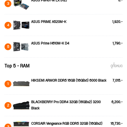
ASUS P8H61-M LX (R2)
0.-
3
ASUS PRIME A520M-K
1,920.-
4
ASUS Prime H610M-K D4
1,790.-
5
Top 5 - RAM
ดูทั้งหมด
HIKSEMI ARMOR DDR5 16GB (16GBx1) 6000 Black
7,015.-
1
BLACKBERRY Pro DDR4 32GB (16GBx2) 3200
6,200.-
2
Black
CORSAIR Vengeance RGB DDR5 32GB (16GBx2)
16,730.-
3