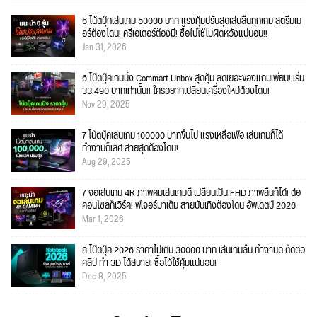
6 โน้ตบุ๊กเล่นเกม 50000 บาท แรงคุ้มปรับสุดเล่นลื่นทุกเกม สตรีมเม
อร์ต้องโดน! ครีเอเตอร์ต้องมี! ซื้อไปใช้ไม่ผิดหวังแน่นอน!!
Jan 31, 2026
6 โน๊ตบุ๊คเกมมิ่ง Commart Unbox สุดคุ้ม ลดเยอะของแถมเพียบ! เริ่ม
33,490 บาทเท่านั้น!! ใครอยากเปลี่ยนเครื่องใหม่ต้องโดน!
Nov 29, 2025
7 โน๊ตบุ๊คเล่นเกม 100000 บาทขึ้นไป แรงเหลือเฟือ เล่นเกมก็ได้
ทำงานก็เลิศ สายสุดต้องโดน!
Aug 29, 2025
7 จอเล่นเกม 4K ภาพคมเล่นเกมดี เปลี่ยนเป็น FHD ภาพลื่นก็ได้! ต่อ
คอนโซลก็เวิร์ค! ฟีเจอร์มาเต็ม สายบันเทิงต้องโดน อัพเดตปี 2026
Mar 1, 2026
8 โน๊ตบุ๊ค 2026 ราคาไม่เกิน 30000 บาท เล่นเกมลื่น ทำงานดี ตัดต่อ
คลิป ทำ 3D ได้สบาย! ซื้อไว้ใช้คุ้มแน่นอน!
Dec 8, 2025