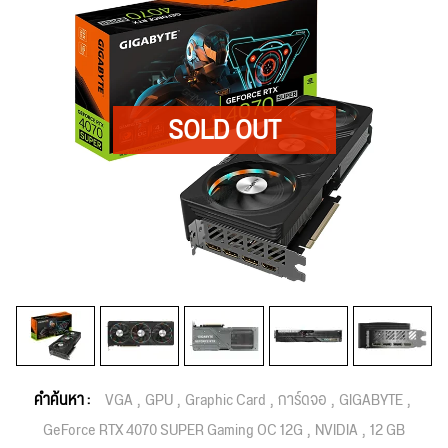
คำค้นหา :
VGA
GPU
Graphic Card
การ์ดจอ
GIGABYTE
GeForce RTX 4070 SUPER Gaming OC 12G
NVIDIA
12 GB