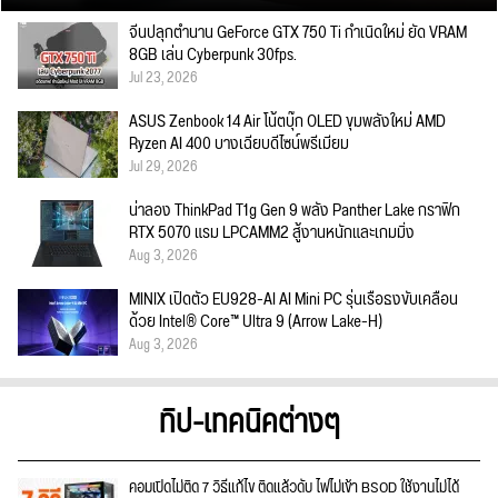
จีนปลุกตำนาน GeForce GTX 750 Ti กำเนิดใหม่ ยัด VRAM
8GB เล่น Cyberpunk 30fps.
Jul 23, 2026
ASUS Zenbook 14 Air โน้ตบุ๊ก OLED ขุมพลังใหม่ AMD
Ryzen AI 400 บางเฉียบดีไซน์พรีเมียม
Jul 29, 2026
น่าลอง ThinkPad T1g Gen 9 พลัง Panther Lake กราฟิก
RTX 5070 แรม LPCAMM2 สู้งานหนักและเกมมิ่ง
Aug 3, 2026
MINIX เปิดตัว EU928-AI AI Mini PC รุ่นเรือธงขับเคลื่อน
ด้วย Intel® Core™ Ultra 9 (Arrow Lake-H)
Aug 3, 2026
ทิป-เทคนิคต่างๆ
คอมเปิดไม่ติด 7 วิธีแก้ไข ติดแล้วดับ ไฟไม่เข้า BSOD ใช้งานไม่ได้