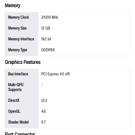
Memory
Memory Clock
21000 MHz
Memory Size
12 GB
Memory Interface
192 bit
Memory Type
GDDR6X
Graphics Features
Bus Interface
PCI Express 4.0 x16
Multi-GPU
-
Supports
DirectX
12.2
OpenGL
4.6
Shader Model
6.7
Port Connector