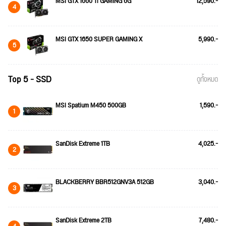
MSI GTX 1660 Ti GAMING 6G
12,590.-
4
MSI GTX 1650 SUPER GAMING X
5,990.-
5
Top 5 - SSD
ดูทั้งหมด
MSI Spatium M450 500GB
1,590.-
1
SanDisk Extreme 1TB
4,025.-
2
BLACKBERRY BBR512GNV3A 512GB
3,040.-
3
SanDisk Extreme 2TB
7,480.-