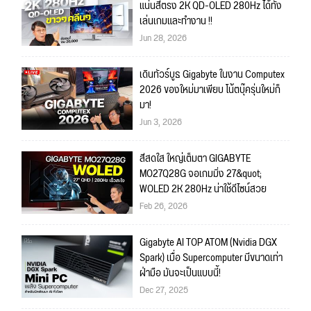
แน่นสีตรง 2K QD-OLED 280Hz ได้ทั้ง
เล่นเกมและทำงาน !!
Jun 28, 2026
เดินทัวร์บูธ Gigabyte ในงาน Computex
2026 ของใหม่มาเพียบ โน้ตบุ๊ครุ่นใหม่ก็
มา!
Jun 3, 2026
สีสดใส ใหญ่เต็มตา GIGABYTE
MO27Q28G จอเกมมิ่ง 27&quot;
WOLED 2K 280Hz น่าใช้ดีไซน์สวย
Feb 26, 2026
Gigabyte AI TOP ATOM (Nvidia DGX
Spark) เมื่อ Supercomputer มีขนาดเท่า
ฝ่ามือ มันจะเป็นแบบนี้!
Dec 27, 2025