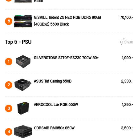
Black
G.SKILL Trident Z5 NEO RGB DDR5 96GB
76,100.-
5
(48GBx2) 5600 Black
Top 5 - PSU
ดูทั้งหมด
SILVERSTONE ST70F-ES230 700W 80+
1,690.-
1
ASUS Tuf Gaming 650B
2,330.-
2
AEROCOOL Lux RGB 550W
1,290.-
3
CORSAIR RM850e 850W
3,500.-
4