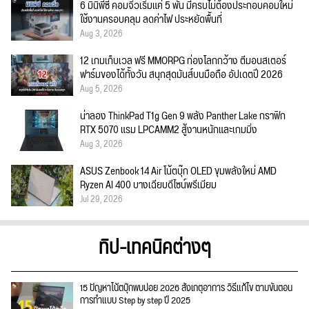
6 มินิพีซี คอมจิ๋วเริ่มแค่ 5 พัน มีครบไม่ต้องประกอบคอมใหม่
ใช้งานครอบคลุม ลดค่าไฟ ประหยัดพื้นที่
Aug 3, 2026
12 เกมเก็บเวล ฟรี MMORPG ท่องโลกกว้าง ตีมอนสเตอร์
ฟาร์มของได้ทั้งวัน สนุกสุดมันส์บนมือถือ อัปเดตปี 2026
Aug 5, 2026
น่าลอง ThinkPad T1g Gen 9 พลัง Panther Lake กราฟิก
RTX 5070 แรม LPCAMM2 สู้งานหนักและเกมมิ่ง
Aug 3, 2026
ASUS Zenbook 14 Air โน้ตบุ๊ก OLED ขุมพลังใหม่ AMD
Ryzen AI 400 บางเฉียบดีไซน์พรีเมียม
Jul 29, 2026
ทิป-เทคนิคต่างๆ
15 ปัญหาโน้ตบุ๊กพบบ่อย 2026 สังเกตุอาการ วิธีแก้ไข ตามขั้นตอน
การทำแบบ Step by step ปี 2025