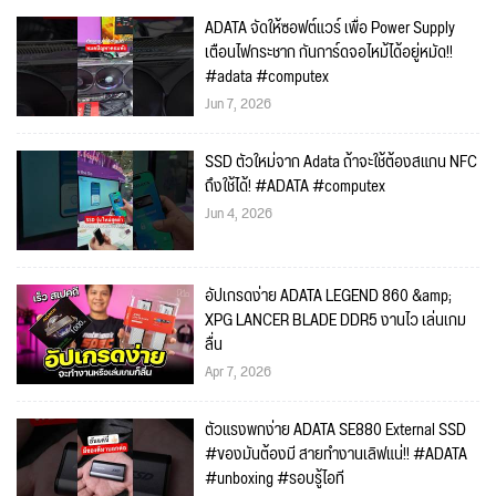
ADATA จัดให้ซอฟต์แวร์ เพื่อ Power Supply
เตือนไฟกระชาก กันการ์ดจอไหม้ได้อยู่หมัด!!
#adata #computex
Jun 7, 2026
SSD ตัวใหม่จาก Adata ถ้าจะใช้ต้องสแกน NFC
ถึงใช้ได้! #ADATA #computex
Jun 4, 2026
อัปเกรดง่าย ADATA LEGEND 860 &amp;
XPG LANCER BLADE DDR5 งานไว เล่นเกม
ลื่น
Apr 7, 2026
ตัวแรงพกง่าย ADATA SE880 External SSD
#ของมันต้องมี สายทำงานเลิฟแน่!! #ADATA
#unboxing #รอบรู้ไอที