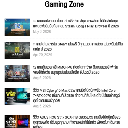
Gaming Zone
12 เกมตกปลาออนไลน์ เล่นฟรี ง่าย สนุก ภาพสวย ไม่กินสเปกทุก
แพลตฟอร์มมือถือ คอม Steam, Google Play, Browser ปี 2026
May 6, 2026
11 เกมไดโนเสาร์ใน Steam เล่นฟรี มีทุกแนว ภาพสวย เล่นเพลินไม่กิน
สเปก ปี 2026
Apr 20, 2026
12 เกมเก็บเวล ฟรี MMORPG ท่องโลกกว้าง ตีมอนสเตอร์ ฟาร์ม
ของได้ทั้งวัน สนุกสุดมันส์บนมือถือ อัปเดตปี 2026
Aug 5, 2026
รีวิว MSI Cyborg 15 Max C2W เกมมิ่งโน้ตบุ๊คพลัง Intel Core
7+RTX 5070 เล่นเกมก็เร็วแรง ทำงานก็ลื่นไหล ดีไซน์เรียบง่ายดูดี
ถูกใจเกมเมอร์ทุกวัย!
Aug 5, 2026
รีวิว ASUS ROG Strix SCAR 18 G835LXG เกมมิ่งโน้ตบุ๊กเรือธง
สุดทรงพลัง ปรับสุดทุกเกม ทำงานหนักก็ไม่กลัว ฟีเจอร์มาเต็มครบ
เครื่อง!!