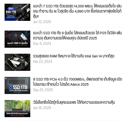
แนะนำ 7 SSD 1TB ตัวแรงสุด 14,000 MB/s ให้คอมแรงถึงใจ เล่น
เกม ทำงาน รัน AI ไวสุดขีด เริ่ม 4,890 บาท ซื้อก่อนราคาพุ่งยังไงก็
คุ้ม!!
Jun 13, 2026
แนะนำ SSD 1TB ทั้ง 9 รุ่นเด็ด ใส่คอมแล้วแรง ใส่ PS5 ก็เวิร์ค เพิ่ม
ความจุ เติมความแรงให้คอมคุณ อัปเดตปี 2025
Dec 5, 2024
รวมสุดยอด RAM ที่เหมาะจะใช้งานกับ Intel Gen 14 มากที่สุด
Feb 22, 2024
8 SSD 1TB PCIe 4.0 เร็ว 7000MB/s, อัพเกรดง่าย เก็บข้อมูล เปิด
โปรแกรม เข้าเกมไว โปรเด็ด Advice 2025
Sep 20, 2025
วิธีเลือกซื้อโน้ตบุ๊กในยุคแรมแพง ได้ทั้งความแรงและความคุ้ม
Jan 16, 2026