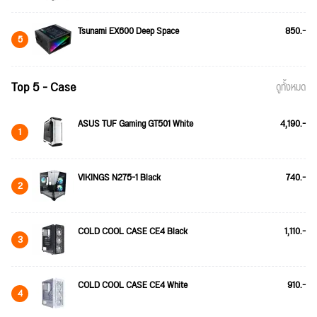
Tsunami EX600 Deep Space
850.-
5
Top 5 - Case
ดูทั้งหมด
ASUS TUF Gaming GT501 White
4,190.-
1
VIKINGS N275-1 Black
740.-
2
COLD COOL CASE CE4 Black
1,110.-
3
COLD COOL CASE CE4 White
910.-
4