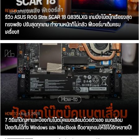
REVIEW
• Jul 28, 2026
รีวิว ASUS ROG Strix SCAR 18 G835LXG เกมมิ่งโน้ตบุ๊กเรือธงสุด
ทรงพลัง ปรับสุดทุกเกม ทำงานหนักก็ไม่กลัว ฟีเจอร์มาเต็มครบ
เครื่อง!!
HOW TO
• Aug 5, 2026
7 วิธีแก้ปัญหาและป้องกันโน๊ตบุ๊คแบตเสื่อมด้วยตัวเอง แบตเสื่อม
ป้องกันได้ทั้ง Windows และ MacBook ยืดอายุคอมให้ใช้ได้อีกหลายปี!