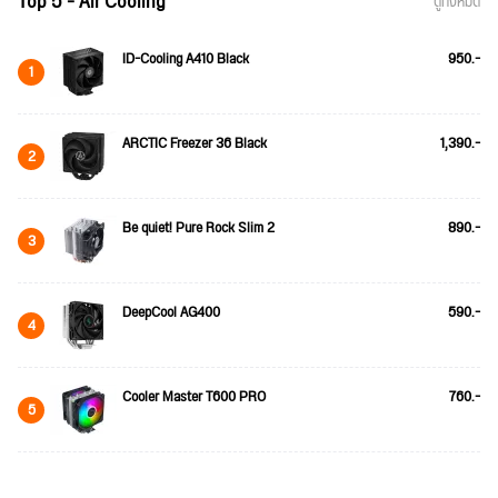
Top 5 - Air Cooling
ดูทั้งหมด
ID-Cooling A410 Black
950.-
1
ARCTIC Freezer 36 Black
1,390.-
2
Be quiet! Pure Rock Slim 2
890.-
3
DeepCool AG400
590.-
4
Cooler Master T600 PRO
760.-
5