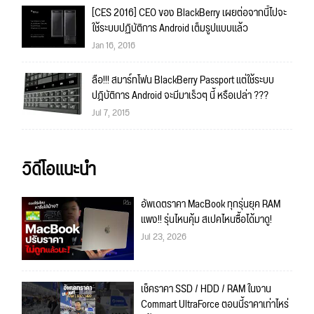
[CES 2016] CEO ของ BlackBerry เผยต่อจากนี้ไปจะ
ใช้ระบบปฏิบัติการ Android เต็มรูปแบบแล้ว
Jan 16, 2016
ลือ!!! สมาร์ทโฟน BlackBerry Passport แต่ใช้ระบบ
ปฎิบัติการ Android จะมีมาเร็วๆ นี้ หรือเปล่า ???
Jul 7, 2015
วิดีโอแนะนำ
อัพเดตราคา MacBook ทุกรุ่นยุค RAM
แพง!! รุ่นไหนคุ้ม สเปคไหนซื้อได้มาดู!
Jul 23, 2026
เช็คราคา SSD / HDD / RAM ในงาน
Commart UltraForce ตอนนี้ราคาเท่าไหร่