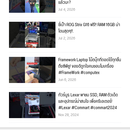
แล้วนะ?
Jul 4, 2026
ชี้เป้า ROG Strix G16 ฟรี!! RAM 16GB น่า
โดนสุดๆ!!.
Jul 2, 2026
Framework Laptop โน้ตบุ๊กที่ถอดได้ทุกชิ้น
ถึงซีพียู! ของดีถูกใจคนชอบโมเครื่อง
#FrameWork #computex
Jun 6, 2026
ทัวร์บูธ Lexar พาชม SSD, RAM ตัวเด็ด
และอุปกรณ์น่าสนใจ เพื่อครีเอเตอร์!
#Lexar #Commart #commart2024
Nov 28, 2024