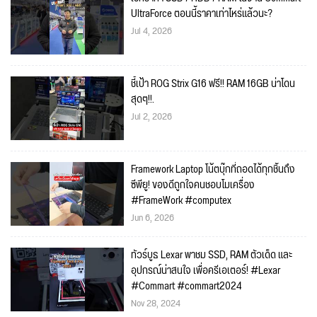
UltraForce ตอนนี้ราคาเท่าไหร่แล้วนะ?
Jul 4, 2026
ชี้เป้า ROG Strix G16 ฟรี!! RAM 16GB น่าโดน
สุดๆ!!.
Jul 2, 2026
Framework Laptop โน้ตบุ๊กที่ถอดได้ทุกชิ้นถึง
ซีพียู! ของดีถูกใจคนชอบโมเครื่อง
#FrameWork #computex
Jun 6, 2026
ทัวร์บูธ Lexar พาชม SSD, RAM ตัวเด็ด และ
อุปกรณ์น่าสนใจ เพื่อครีเอเตอร์! #Lexar
#Commart #commart2024
Nov 28, 2024