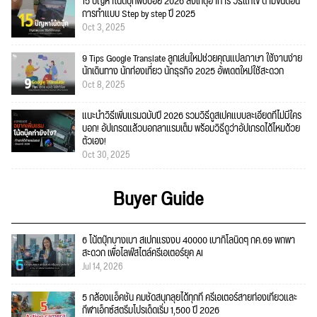
15 ปัญหาโน้ตบุ๊กพบบ่อย 2026 สังเกตุอาการ วิธีแก้ไข ตามขั้นตอน
การทำแบบ Step by step ปี 2025
Oct 3, 2025
9 Tips Google Translate ลูกเล่นใหม่ช่วยคุณแปลภาษา ใช้งานง่าย
นักเดินทาง นักท่องเที่ยว นักธุรกิจ 2025 อัพเดตใหม่ใช้สะดวก
Oct 8, 2025
แนะนำวิธีเพิ่มแรมฉบับปี 2026 รวมวิธีดูสเปคแบบละเอียดที่ไม่มีใคร
บอก! อัปเกรดแล้วบอกลาแรมเต็ม พร้อมวิธีดูว่าอัปเกรดได้ไหมด้วย
ตัวเอง!
Oct 30, 2025
Buyer Guide
6 โน้ตบุ๊กบางเบา สเปกแรงงบ 40000 เบากิโลนิดๆ กค.69 พกพา
สะดวก เพื่อไลฟ์สไตล์ครีเอเตอร์ยุค AI
Jul 14, 2026
5 กล้องแอ็คชั่น คมชัดสนุกลุยได้ทุกที่ ครีเอเตอร์สายท่องเที่ยวและ
กีฬาเอ็กซ์สตรีมโปรเด็ดเริ่ม 1,500 ปี 2026