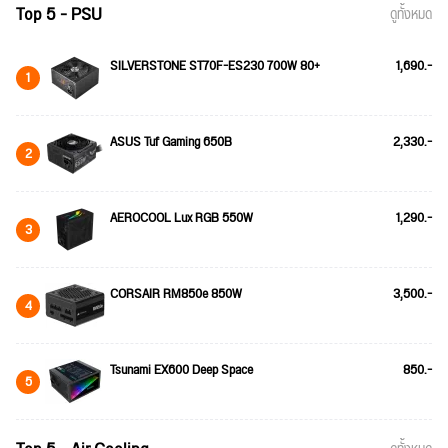
Top 5 - PSU
ดูทั้งหมด
SILVERSTONE ST70F-ES230 700W 80+
1,690.-
1
ASUS Tuf Gaming 650B
2,330.-
2
AEROCOOL Lux RGB 550W
1,290.-
3
CORSAIR RM850e 850W
3,500.-
4
Tsunami EX600 Deep Space
850.-
5