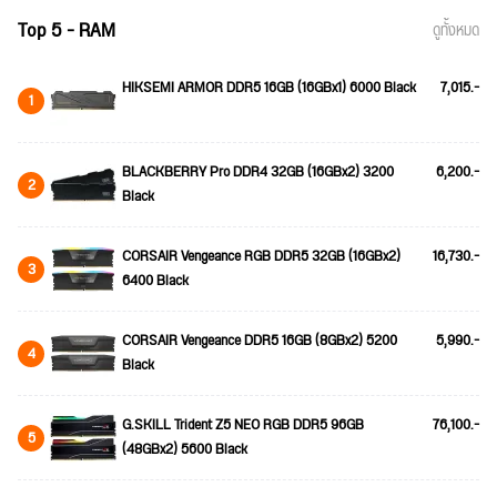
Top 5 - RAM
ดูทั้งหมด
HIKSEMI ARMOR DDR5 16GB (16GBx1) 6000 Black
7,015.-
1
BLACKBERRY Pro DDR4 32GB (16GBx2) 3200
6,200.-
2
Black
CORSAIR Vengeance RGB DDR5 32GB (16GBx2)
16,730.-
3
6400 Black
CORSAIR Vengeance DDR5 16GB (8GBx2) 5200
5,990.-
4
Black
G.SKILL Trident Z5 NEO RGB DDR5 96GB
76,100.-
5
(48GBx2) 5600 Black