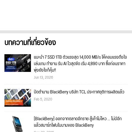
บทความที่เกี่ยวข้อง
แนะนำ 7 SSD 1TB ตัวแรงสุด 14,000 MB/s ให้คอมแรงถึงใจ
เล่นเกม ทำงาน รัน AI ไวสุดขีด เริ่ม 4,890 บาท ซื้อก่อนราคา
พุ่งยังไงก็คุ้ม!!
Jun 13, 2026
ปิดตำนาน BlackBerry บริษัท TCL ประกาศยุติการผลิตแล้ว
Feb 5, 2020
[BlackBerry] ออกจากตลาดอีกราย สู้เค้าไม่ไหว ... ไม่มีอีก
แล้วสมาร์ทโฟนในนามของ BlackBerry