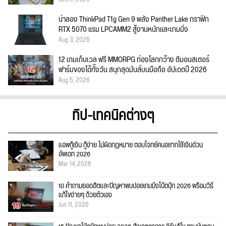
น่าลอง ThinkPad T1g Gen 9 พลัง Panther Lake กราฟิก
RTX 5070 แรม LPCAMM2 สู้งานหนักและเกมมิ่ง
Aug 3, 2026
12 เกมเก็บเวล ฟรี MMORPG ท่องโลกกว้าง ตีมอนสเตอร์
ฟาร์มของได้ทั้งวัน สนุกสุดมันส์บนมือถือ อัปเดตปี 2026
Aug 5, 2026
ทิป-เทคนิคต่างๆ
แอพกู้เงิน กู้ง่าย ไม่ผิดกฎหมาย ตอบโจทย์คนอยากใช้เงินด่วน
อัพเดท 2026
Mar 14, 2026
10 คำถามยอดฮิตและปัญหาพบบ่อยเกมมิ่งโน้ตบุ๊ก 2026 พร้อมวิธี
แก้ไขง่ายๆ ด้วยตัวเอง
Jun 11, 2026