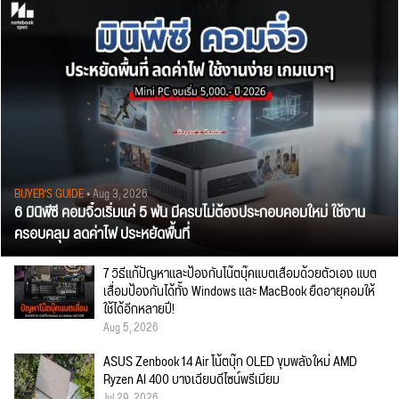
BUYER'S GUIDE
• Aug 3, 2026
6 มินิพีซี คอมจิ๋วเริ่มแค่ 5 พัน มีครบไม่ต้องประกอบคอมใหม่ ใช้งาน
ครอบคลุม ลดค่าไฟ ประหยัดพื้นที่
7 วิธีแก้ปัญหาและป้องกันโน๊ตบุ๊คแบตเสื่อมด้วยตัวเอง แบต
เสื่อมป้องกันได้ทั้ง Windows และ MacBook ยืดอายุคอมให้
ใช้ได้อีกหลายปี!
Aug 5, 2026
ASUS Zenbook 14 Air โน้ตบุ๊ก OLED ขุมพลังใหม่ AMD
Ryzen AI 400 บางเฉียบดีไซน์พรีเมียม
Jul 29, 2026