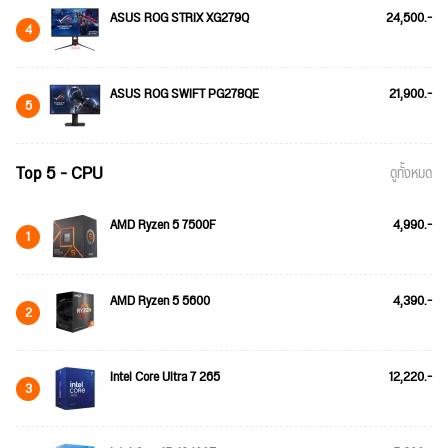
ASUS ROG STRIX XG279Q
24,500.-
4
ASUS ROG SWIFT PG278QE
21,900.-
5
Top 5 - CPU
ดูทั้งหมด
AMD Ryzen 5 7500F
4,990.-
1
AMD Ryzen 5 5600
4,390.-
2
Intel Core Ultra 7 265
12,220.-
3