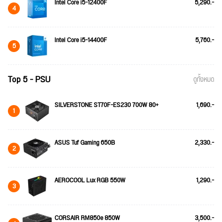
Intel Core i5-12400F
5,290.-
4
Intel Core i5-14400F
5,760.-
5
Top 5 - PSU
ดูทั้งหมด
SILVERSTONE ST70F-ES230 700W 80+
1,690.-
1
ASUS Tuf Gaming 650B
2,330.-
2
AEROCOOL Lux RGB 550W
1,290.-
3
CORSAIR RM850e 850W
3,500.-