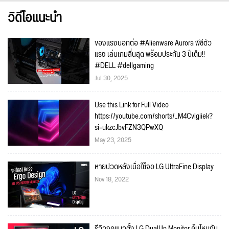
วิดีโอแนะนำ
ของแรงบอกต่อ #Alienware Aurora พีซีตัว
แรง เล่นเกมลื่นสุด พร้อมประกัน 3 ปีเต็ม!!
#DELL #dellgaming
Jul 30, 2025
Use this Link for Full Video
https://youtube.com/shorts/_M4Cvlgiiek?
si=ukzcJbvFZN3QPwXQ
May 23, 2025
หายปวดหลังเมื่อใช้จอ LG UltraFine Display
Nov 18, 2022
รีวิวจอแนวตั้ง LG DualUp Monitor คุ้มไหมกับ