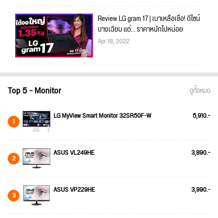
Review LG gram 17 | เบาเหลือเชื่อ! ดีไซน์
บางเฉียบ แต่... ราคาหนักไปหน่อย
Apr 18, 2022
Top 5 - Monitor
ดูทั้งหมด
LG MyView Smart Monitor 32SR50F-W
5,910.-
1
ASUS VL249HE
3,890.-
2
ASUS VP229HE
3,990.-
3