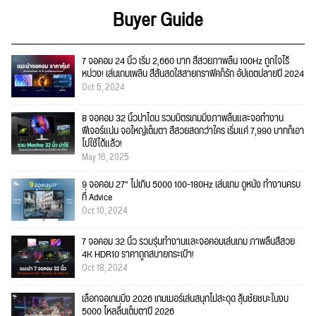
Buyer Guide
7 จอคอม 24 นิ้ว เริ่ม 2,660 บาท สีสวยภาพลื่น 100Hz ถูกใจไร้
หน่วง! เล่นเกมเพลิน สีสันสดใสสายกราฟิคก็รัก อัปเดตปลายปี 2024
Oct 5, 2024
8 จอคอม 32 นิ้วน่าโดน รวมมิตรเกมมิ่งภาพลื่นและจอทำงาน
ฟีเจอร์แน่น จอใหญ่เต็มตา สีสวยสดกว่าใคร เริ่มแค่ 7,990 บาทก็เอา
ไปใช้ได้แล้ว!
May 16, 2025
9 จอคอม 27" ไม่เกิน 5000 100-180Hz เล่นเกม ดูหนัง ทำงานครบ
ที่ Advice
Oct 10, 2024
7 จอคอม 32 นิ้ว รวมรุ่นทำงานและจอคอมเล่นเกม ภาพลื่นสีสวย
4K HDR10 ราคาถูกสบายกระเป๋า!
Oct 18, 2024
เลือกจอเกมมิ่ง 2026 เกมเมอร์เล่นสนุกไม่สะดุด ลุ้นชัยชนะในงบ
5000 ไหลลื่นเต็มตาปี 2026