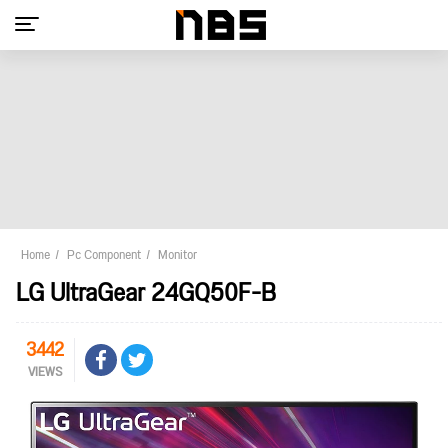
Home
Pc Component
Monitor
LG UltraGear 24GQ50F-B
3442
VIEWS