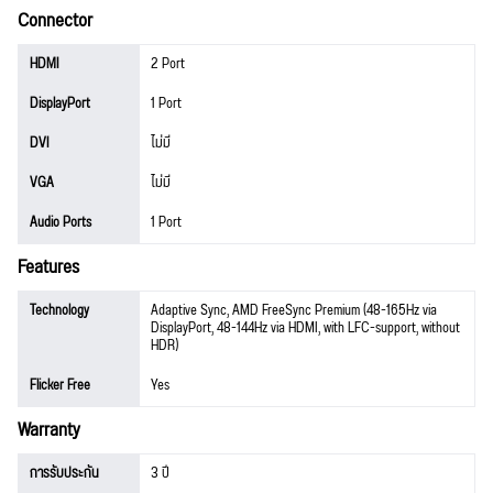
Connector
HDMI
2 Port
DisplayPort
1 Port
DVI
ไม่มี
VGA
ไม่มี
Audio Ports
1 Port
Features
Technology
Adaptive Sync, AMD FreeSync Premium (48-165Hz via
DisplayPort, 48-144Hz via HDMI, with LFC-support, without
HDR)
Flicker Free
Yes
Warranty
การรับประกัน
3 ปี