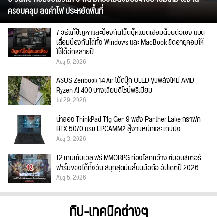
ครอบคลุม ลดค่าไฟ ประหยัดพื้นที่
7 วิธีแก้ปัญหาและป้องกันโน๊ตบุ๊คแบตเสื่อมด้วยตัวเอง แบต
เสื่อมป้องกันได้ทั้ง Windows และ MacBook ยืดอายุคอมให้
ใช้ได้อีกหลายปี!
Aug 5, 2026
ASUS Zenbook 14 Air โน้ตบุ๊ก OLED ขุมพลังใหม่ AMD
Ryzen AI 400 บางเฉียบดีไซน์พรีเมียม
Jul 29, 2026
น่าลอง ThinkPad T1g Gen 9 พลัง Panther Lake กราฟิก
RTX 5070 แรม LPCAMM2 สู้งานหนักและเกมมิ่ง
Aug 3, 2026
12 เกมเก็บเวล ฟรี MMORPG ท่องโลกกว้าง ตีมอนสเตอร์
ฟาร์มของได้ทั้งวัน สนุกสุดมันส์บนมือถือ อัปเดตปี 2026
Aug 5, 2026
ทิป-เทคนิคต่างๆ