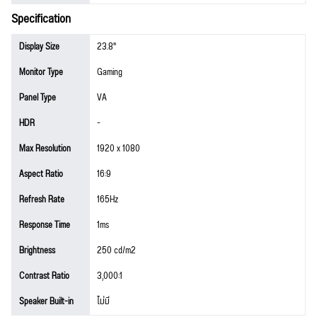
Specification
Display Size
23.8"
Monitor Type
Gaming
Panel Type
VA
HDR
-
Max Resolution
1920 x 1080
Aspect Ratio
16:9
Refresh Rate
165Hz
Response Time
1ms
Brightness
250 cd/m2
Contrast Ratio
3,000:1
Speaker Built-in
ไม่มี