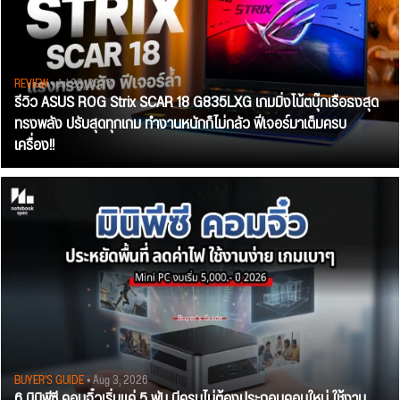
REVIEW
• Jul 28, 2026
รีวิว ASUS ROG Strix SCAR 18 G835LXG เกมมิ่งโน้ตบุ๊กเรือธงสุด
ทรงพลัง ปรับสุดทุกเกม ทำงานหนักก็ไม่กลัว ฟีเจอร์มาเต็มครบ
เครื่อง!!
BUYER'S GUIDE
• Aug 3, 2026
6 มินิพีซี คอมจิ๋วเริ่มแค่ 5 พัน มีครบไม่ต้องประกอบคอมใหม่ ใช้งาน