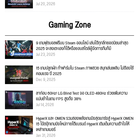
Jul 20, 2026
Gaming Zone
9 เกมฟุตบอลฟรีบน Steam ออนไลน์ เล่นได้ทุกลีกยอดนิยมล่าสุด
2025 จะลงเตะเองก็ได้หรือชอบสไตล์ผู้จัดการทีมก็มี
Jul 23, 2025
15 เกมปลูกผัก ทำฟาร์มใน Steam ภาพสวย สนุกเล่นเพลิน ไม่ต้องใช้
คอมแรง ปี 2025
Dec 9, 2025
ลาก่อน 60Hz! LG Blind Test จอ OLED 480Hz ช่วยเพิ่มความ
แม่นยำในเกม FPS สูงถึง 38%
Jul 14, 2026
HyperX และ OMEN รวมสองพลังเกมมิงสุดแกร่งสู่ HyperX OMEN
15 โน้ตบุ๊กเกมมิงใหม่ภายใต้แบรนด์ HyperX เติมเต็มความเร้าใจให้
เหล่าเกมเมอร์
Jan 31, 2026