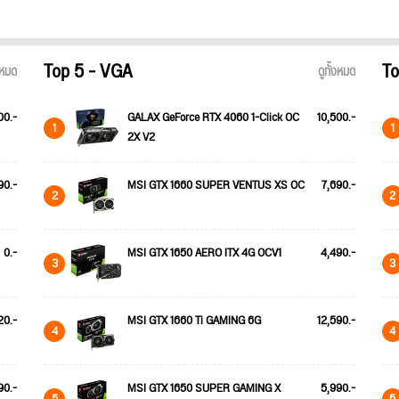
Top 5 - VGA
To
้งหมด
ดูทั้งหมด
00.-
GALAX GeForce RTX 4060 1-Click OC
10,500.-
1
1
2X V2
90.-
MSI GTX 1660 SUPER VENTUS XS OC
7,690.-
2
2
0.-
MSI GTX 1650 AERO ITX 4G OCV1
4,490.-
3
3
20.-
MSI GTX 1660 Ti GAMING 6G
12,590.-
4
4
90.-
MSI GTX 1650 SUPER GAMING X
5,990.-
5
5