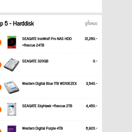
p 5 - Harddisk
ดูทั้งหมด
SEAGATE IronWolf Pro NAS HDD
31,260.-
+Rescue 24TB
SEAGATE 320GB
0.-
Western Digital Blue 1TB WD10EZEX
3,540.-
SEAGATE SkyHawk +Rescue 2TB
4,450.-
Western Digital Purple 4TB
6,920.-