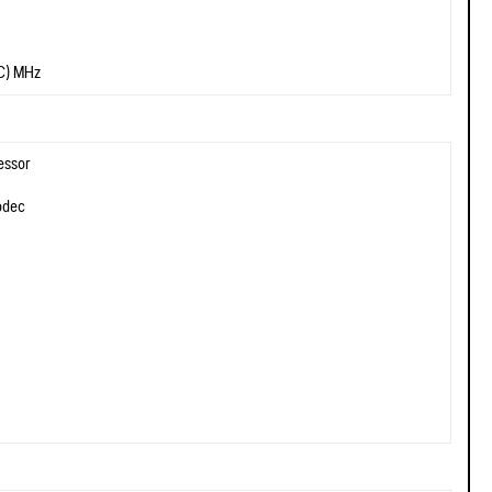
C) MHz
essor
odec