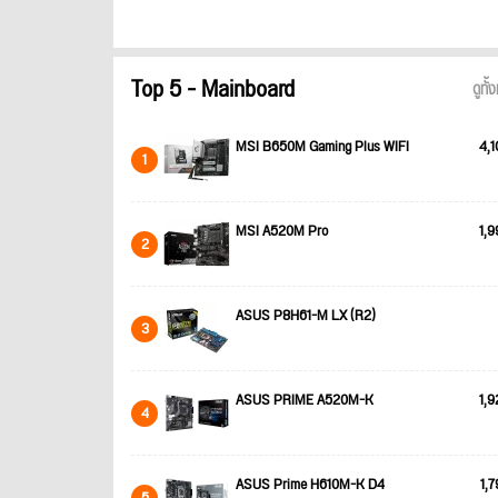
Top 5 - Mainboard
ดูทั
MSI B650M Gaming Plus WIFI
4,1
1
MSI A520M Pro
1,9
2
ASUS P8H61-M LX (R2)
3
ASUS PRIME A520M-K
1,9
4
ASUS Prime H610M-K D4
1,7
5