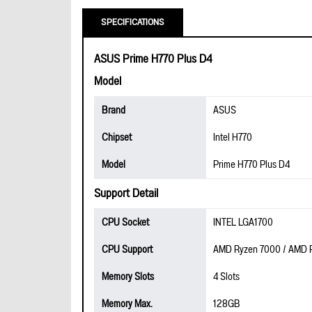
SPECIFICATIONS
ASUS Prime H770 Plus D4
Model
Brand
ASUS
Chipset
Intel H770
Model
Prime H770 Plus D4
Support Detail
CPU Socket
INTEL LGA1700
CPU Support
AMD Ryzen 7000 / AMD R
Memory Slots
4 Slots
Memory Max.
128GB