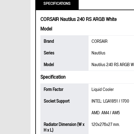
SPECIFICATIONS
CORSAIR Nautilus 240 RS ARGB White
Model
Brand
CORSAIR
Series
Nautilus
Model
Nautilus 240 RS ARGB W
Specification
Form Factor
Liquid Cooler
Socket Support
INTEL: LGA1851 / 1700
AMD: AM4 / AM5
Radiator Dimension (W x
120x276x27 mm.
H x L)