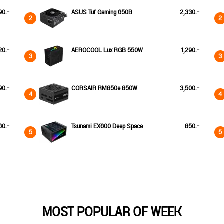
90.-
ASUS Tuf Gaming 650B
2,330.-
2
2
20.-
AEROCOOL Lux RGB 550W
1,290.-
3
3
90.-
CORSAIR RM850e 850W
3,500.-
4
4
60.-
Tsunami EX600 Deep Space
850.-
5
5
MOST POPULAR OF WEEK