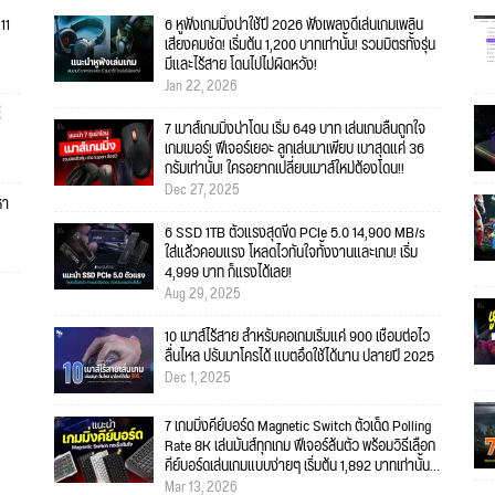
11
6 หูฟังเกมมิ่งน่าใช้ปี 2026 ฟังเพลงดีเล่นเกมเพลิน
เสียงคมชัด! เริ่มต้น 1,200 บาทเท่านั้น! รวมมิตรทั้งรุ่น
มีและไร้สาย โดนไปไม่ผิดหวัง!
Jan 22, 2026
ี
7 เมาส์เกมมิ่งน่าโดน เริ่ม 649 บาท เล่นเกมลื่นถูกใจ
เกมเมอร์! ฟีเจอร์เยอะ ลูกเล่นมาเพียบ เบาสุดแค่ 36
กรัมเท่านั้น! ใครอยากเปลี่ยนเมาส์ใหม่ต้องโดน!!
Dec 27, 2025
หา
6 SSD 1TB ตัวแรงสุดขีด PCIe 5.0 14,900 MB/s
ใส่แล้วคอมแรง โหลดไวทันใจทั้งงานและเกม! เริ่ม
4,999 บาท ก็แรงได้เลย!
Aug 29, 2025
10 เมาส์ไร้สาย สำหรับคอเกมเริ่มแค่ 900 เชื่อมต่อไว
ลื่นไหล ปรับมาโครได้ แบตอึดใช้ได้นาน ปลายปี 2025
Dec 1, 2025
7 เกมมิ่งคีย์บอร์ด Magnetic Switch ตัวเด็ด Polling
Rate 8K เล่นมันส์ทุกเกม ฟีเจอร์ล้นตัว พร้อมวิธีเลือก
คีย์บอร์ดเล่นเกมแบบง่ายๆ เริ่มต้น 1,892 บาทเท่านั้น
อัพเดตต้นปี 2026
Mar 13, 2026