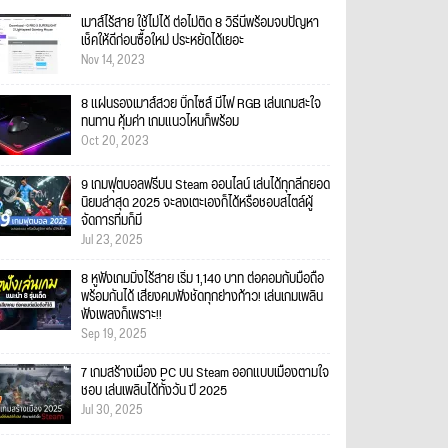
เมาส์ไร้สาย ใช้ไม่ได้ ต่อไม่ติด 8 วิธีนี้พร้อมจบปัญหา
เช็คให้ดีก่อนซื้อใหม่ ประหยัดได้เยอะ
Nov 14, 2023
8 แผ่นรองเมาส์สวย บิ๊กไซส์ มีไฟ RGB เล่นเกมสะใจ
ทนทาน คุ้มค่า เกมแนวไหนก็พร้อม
Oct 20, 2023
9 เกมฟุตบอลฟรีบน Steam ออนไลน์ เล่นได้ทุกลีกยอด
นิยมล่าสุด 2025 จะลงเตะเองก็ได้หรือชอบสไตล์ผู้
จัดการทีมก็มี
Jul 23, 2025
8 หูฟังเกมมิ่งไร้สาย เริ่ม 1,140 บาท ต่อคอมกับมือถือ
พร้อมกันได้ เสียงคมฟังชัดทุกย่างก้าว! เล่นเกมเพลิน
ฟังเพลงก็เพราะ!!
Sep 19, 2025
7 เกมสร้างเมือง PC บน Steam ออกแบบเมืองตามใจ
ชอบ เล่นเพลินได้ทั้งวัน ปี 2025
Jul 30, 2025