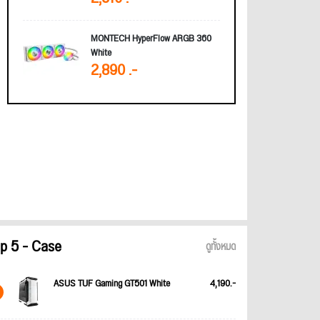
MONTECH HyperFlow ARGB 360
White
2,890 .-
p 5 - Case
ดูทั้งหมด
ASUS TUF Gaming GT501 White
4,190.-