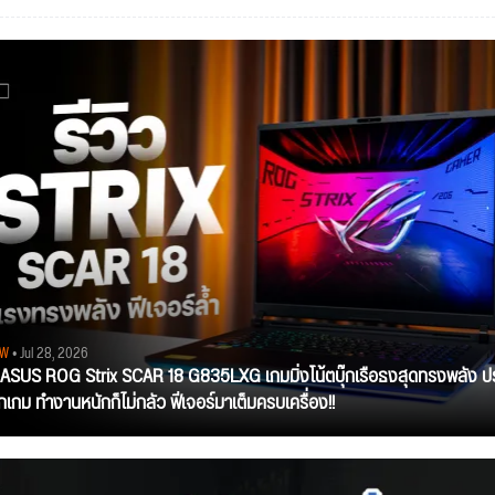
EW
• Jul 28, 2026
ว ASUS ROG Strix SCAR 18 G835LXG เกมมิ่งโน้ตบุ๊กเรือธงสุดทรงพลัง ป
ุกเกม ทำงานหนักก็ไม่กลัว ฟีเจอร์มาเต็มครบเครื่อง!!