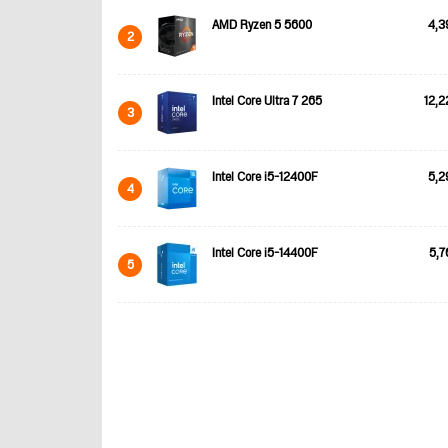
AMD Ryzen 5 5600
4,3
2
Intel Core Ultra 7 265
12,2
3
Intel Core i5-12400F
5,2
4
Intel Core i5-14400F
5,7
5