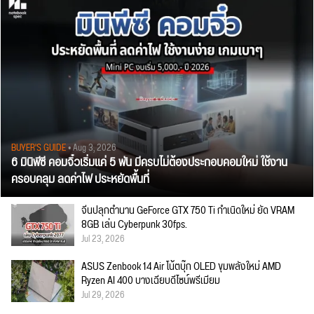
BUYER'S GUIDE
• Aug 3, 2026
6 มินิพีซี คอมจิ๋วเริ่มแค่ 5 พัน มีครบไม่ต้องประกอบคอมใหม่ ใช้งาน
ครอบคลุม ลดค่าไฟ ประหยัดพื้นที่
จีนปลุกตำนาน GeForce GTX 750 Ti กำเนิดใหม่ ยัด VRAM
8GB เล่น Cyberpunk 30fps.
Jul 23, 2026
ASUS Zenbook 14 Air โน้ตบุ๊ก OLED ขุมพลังใหม่ AMD
Ryzen AI 400 บางเฉียบดีไซน์พรีเมียม
Jul 29, 2026