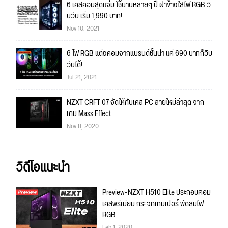
6 เคสคอมสุดแจ่ม ใช้นานหลายๆ ปี ฝาข้างใสไฟ RGB วิ
บวับ เริ่ม 1,990 บาท!
Nov 10, 2021
6 ไฟ RGB แต่งคอมจากแบรนด์ชั้นนำ แค่ 690 บาทก็วิบ
วับได้!
Jul 21, 2021
NZXT CRFT 07 จัดให้กับเคส PC ลายใหม่ล่าสุด จาก
เกม Mass Effect
Nov 8, 2020
วิดีโอแนะนำ
Preview-NZXT H510 Elite ประกอบคอม
เคสพรีเมียม กระจกเทมเปอร์ พัดลมไฟ
RGB
Feb 1, 2020