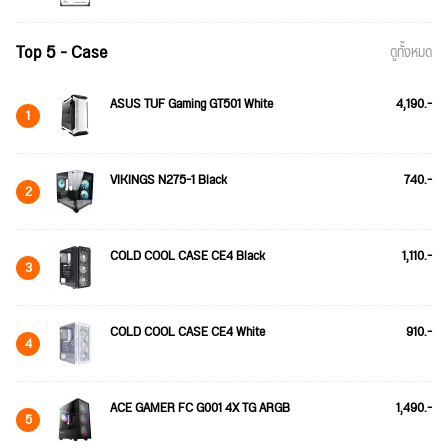
Top 5 - Case
ดูทั้งหมด
ASUS TUF Gaming GT501 White
4,190.-
1
VIKINGS N275-1 Black
740.-
2
COLD COOL CASE CE4 Black
1,110.-
3
COLD COOL CASE CE4 White
910.-
4
ACE GAMER FC G001 4X TG ARGB
1,490.-
5