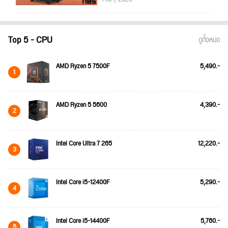
Top 5 - CPU
ดูทั้งหมด
AMD Ryzen 5 7500F
5,490.-
1
AMD Ryzen 5 5600
4,390.-
2
Intel Core Ultra 7 265
12,220.-
3
Intel Core i5-12400F
5,290.-
4
Intel Core i5-14400F
5,760.-
5