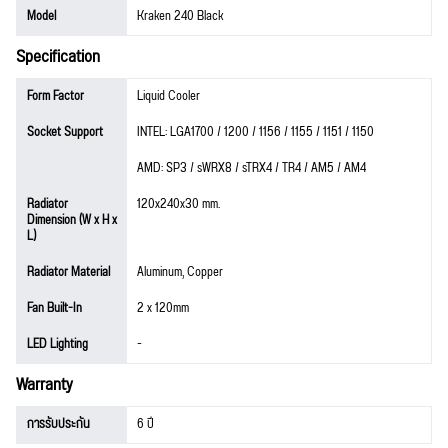
Model
Kraken 240 Black
Specification
Form Factor
Liquid Cooler
Socket Support
INTEL: LGA1700 / 1200 / 1156 / 1155 / 1151 / 1150
AMD: SP3 / sWRX8 / sTRX4 / TR4 / AM5 / AM4
Radiator
120x240x30 mm.
Dimension (W x H x
L)
Radiator Material
Aluminum, Copper
Fan Built-In
2 x 120mm
LED Lighting
-
Warranty
การรับประกัน
6 ปี