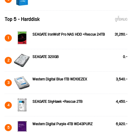
Top 5 - Harddisk
ดูทั้งหมด
SEAGATE IronWolf Pro NAS HDD +Rescue 24TB
31,260.-
1
SEAGATE 320GB
0.-
2
Western Digital Blue 1TB WD10EZEX
3,540.-
3
SEAGATE SkyHawk +Rescue 2TB
4,450.-
4
Western Digital Purple 4TB WD43PURZ
6,920.-
5