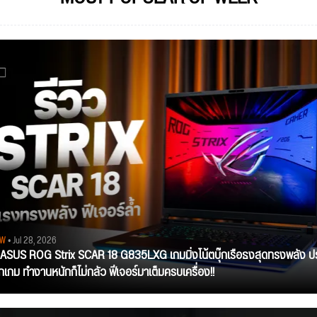
EW
• Jul 28, 2026
ว ASUS ROG Strix SCAR 18 G835LXG เกมมิ่งโน้ตบุ๊กเรือธงสุดทรงพลัง ป
ุกเกม ทำงานหนักก็ไม่กลัว ฟีเจอร์มาเต็มครบเครื่อง!!