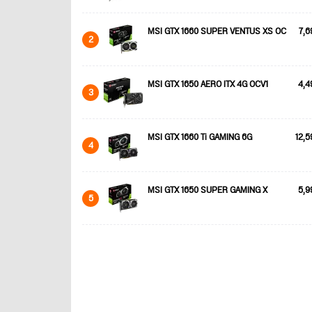
MSI GTX 1660 SUPER VENTUS XS OC
7,6
2
MSI GTX 1650 AERO ITX 4G OCV1
4,4
3
MSI GTX 1660 Ti GAMING 6G
12,5
4
MSI GTX 1650 SUPER GAMING X
5,9
5