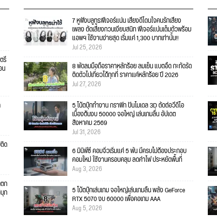
7 หูฟังบลูทูธฟีเจอร์แน่น เสียงดีโดนใจคนรักเสียง
เพลง ตัดเสียงกวนเงียบสนิท ฟีเจอร์แน่นเต็มตัวพร้อม
แอพฯ ใช้งานง่ายสุด เริ่มแค่ 1,300 บาทเท่านั้น!!
Jul 25, 2026
ตรี
8 พัดลมมือถือราคาหลักร้อย ลมเย็น แบตอึด กะทัดรัด
คอน
ติดตัวไปเที่ยวได้ทุกที่ ราคาแค่หลักร้อย ปี 2026
Jul 27, 2026
ก
5 โน้ตบุ๊กทำงาน กราฟิก ปั้นโมเดล 3D ตัดต่อวีดีโอ
เบื้องต้นงบ 50000 จอใหญ่ เล่นเกมลื่น อัปเดต
สิงหาคม 2569
Jul 31, 2026
่ติด
6 มินิพีซี คอมจิ๋วเริ่มแค่ 5 พัน มีครบไม่ต้องประกอบ
คอมใหม่ ใช้งานครอบคลุม ลดค่าไฟ ประหยัดพื้นที่
Aug 3, 2026
ตตก
5 โน้ตบุ๊กเล่นเกม จอใหญ่เล่นเกมลื่น พลัง GeForce
สนุก
RTX 5070 งบ 60000 เพื่อคอเกม AAA
Aug 5, 2026