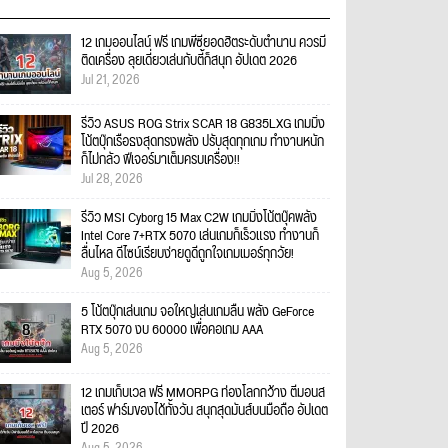
12 เกมออนไลน์ ฟรี เกมพีซียอดฮิตระดับตำนาน ควรมี
ติดเครื่อง ลุยเดี่ยวเล่นกับตี้ก็สนุก อัปเดต 2026
Jul 21, 2026
รีวิว ASUS ROG Strix SCAR 18 G835LXG เกมมิ่ง
โน้ตบุ๊กเรือธงสุดทรงพลัง ปรับสุดทุกเกม ทำงานหนัก
ก็ไม่กลัว ฟีเจอร์มาเต็มครบเครื่อง!!
Jul 28, 2026
รีวิว MSI Cyborg 15 Max C2W เกมมิ่งโน้ตบุ๊คพลัง
Intel Core 7+RTX 5070 เล่นเกมก็เร็วแรง ทำงานก็
ลื่นไหล ดีไซน์เรียบง่ายดูดีถูกใจเกมเมอร์ทุกวัย!
Aug 5, 2026
5 โน้ตบุ๊กเล่นเกม จอใหญ่เล่นเกมลื่น พลัง GeForce
RTX 5070 งบ 60000 เพื่อคอเกม AAA
Aug 5, 2026
12 เกมเก็บเวล ฟรี MMORPG ท่องโลกกว้าง ตีมอนส
เตอร์ ฟาร์มของได้ทั้งวัน สนุกสุดมันส์บนมือถือ อัปเดต
ปี 2026