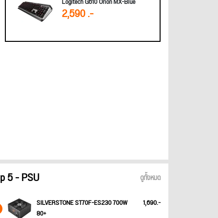
Logitech G610 Orion MX-Blue
2,590 .-
p 5 - PSU
ดูทั้งหมด
SILVERSTONE ST70F-ES230 700W
1,690.-
80+