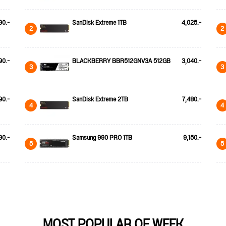
90.-
SanDisk Extreme 1TB
4,025.-
2
2
90.-
BLACKBERRY BBR512GNV3A 512GB
3,040.-
3
3
90.-
SanDisk Extreme 2TB
7,480.-
4
4
90.-
Samsung 990 PRO 1TB
9,150.-
5
5
MOST POPULAR OF WEEK