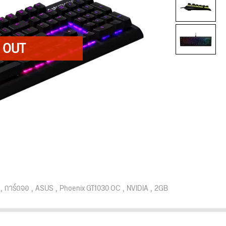
การ์ดจอ
ASUS
Phoenix GT1030 OC
NVIDIA
2GB