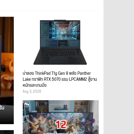
น่าลอง ThinkPad T1g Gen 9 พลัง Panther
Lake กราฟิก RTX 5070 แรม LPCAMM2 สู้งาน
หนักและเกมมิ่ง
Aug 3, 2026
รับ