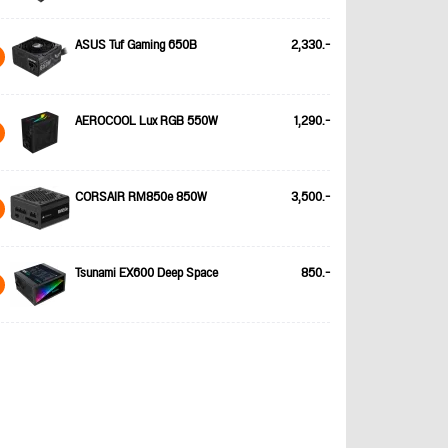
ASUS Tuf Gaming 650B
2,330.-
AEROCOOL Lux RGB 550W
1,290.-
CORSAIR RM850e 850W
3,500.-
Tsunami EX600 Deep Space
850.-