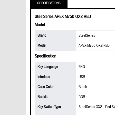
SPECIFICATIONS
SteelSeries APEX M750 QX2 RED
Model
Brand
SteelSeries
Model
APEX M750 QX2 RED
Specification
Key Language
ENG
Interface
USB
Case Color
Black
Backlit
RGB
Key Switch Type
SteelSeries QX2 - Red S