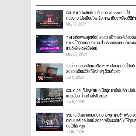
รวม 5 แอปพลิเคชัน ปรับแต่ง Windows 11 ให้
สวยงาม ไม่เหมือนใคร ธีม ภาพ เสียง พร้อมวิธีทำ
May 19, 2026
7 AI แต่งเพลงสุดเจ๋งปี 2026 สร้างสรรค์เสียงดน
ง่ายๆ ได้ด้วยตัวคุณเอง สำหรับคนรักดนตรีและ
เทนต์ครีเอเตอร์มือใหม่
May 28, 2026
10 คำถามยอดฮิตและปัญหาพบบ่อยเกมมิ่งโน้ตบุ๊
2026 พร้อมวิธีแก้ไขง่ายๆ ด้วยตัวเอง
Jun 11, 2026
รวม 6 วิธีแก้ปัญหาแบตโน้ตบุ๊ก ชาร์จไม่เข้า เปิดไม
แบตเสื่อม ทำอย่างไรปี 2026
Jun 8, 2026
รวม 10 ปัญหาคอมเล่นเกมกระตุก เกมช้า เฟรมเร
ที่เกมเมอร์เจอบ่อยปี 2026 พร้อมวิธีแก้ไข ให้คุณ
ต่อได้ไม่สะดุด
Jul 16, 2026