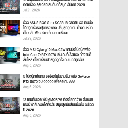
ติดเครื่อง ลุยเดี่ยวเล่นกับตี้ก็สนุก อัปเดต 2026
Jul 21, 2026
รีวิว ASUS ROG Strix SCAR 18 G835LXG เกมมิ่ง
โน้ตบุ๊กเรือธงสุดทรงพลัง ปรับสุดทุกเกม ทำงานหนัก
ก็ไม่กลัว ฟีเจอร์มาเต็มครบเครื่อง!!
Jul 28, 2026
รีวิว MSI Cyborg 15 Max C2W เกมมิ่งโน้ตบุ๊คพลัง
Intel Core 7+RTX 5070 เล่นเกมก็เร็วแรง ทำงานก็
ลื่นไหล ดีไซน์เรียบง่ายดูดีถูกใจเกมเมอร์ทุกวัย!
Aug 5, 2026
5 โน้ตบุ๊กเล่นเกม จอใหญ่เล่นเกมลื่น พลัง GeForce
RTX 5070 งบ 60000 เพื่อคอเกม AAA
Aug 5, 2026
12 เกมเก็บเวล ฟรี MMORPG ท่องโลกกว้าง ตีมอนส
เตอร์ ฟาร์มของได้ทั้งวัน สนุกสุดมันส์บนมือถือ อัปเดต
ปี 2026
Aug 5, 2026