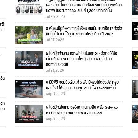
เพลง ตัดเสียงกวนเงียบสนิท ฟีเจอร์แน่นเต็มตัวพร้อม
แอพฯ ใช้งานง่ายสุด เริ่มแค่ 1,300 บาทเท่านั้น!!
Jul 25, 2026
ตรี
8 พัดลมมือถือราคาหลักร้อย ลมเย็น แบตอึด กะทัดรัด
คอน
ติดตัวไปเที่ยวได้ทุกที่ ราคาแค่หลักร้อย ปี 2026
Jul 27, 2026
ก
5 โน้ตบุ๊กทำงาน กราฟิก ปั้นโมเดล 3D ตัดต่อวีดีโอ
เบื้องต้นงบ 50000 จอใหญ่ เล่นเกมลื่น อัปเดต
สิงหาคม 2569
Jul 31, 2026
่ติด
6 มินิพีซี คอมจิ๋วเริ่มแค่ 5 พัน มีครบไม่ต้องประกอบ
คอมใหม่ ใช้งานครอบคลุม ลดค่าไฟ ประหยัดพื้นที่
Aug 3, 2026
ตตก
5 โน้ตบุ๊กเล่นเกม จอใหญ่เล่นเกมลื่น พลัง GeForce
สนุก
RTX 5070 งบ 60000 เพื่อคอเกม AAA
Aug 5, 2026