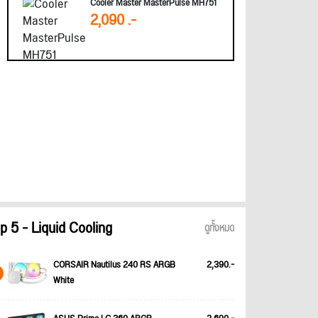
Cooler Master MasterPulse MH751
2,090 .-
p 5 - Liquid Cooling
ดูทั้งหมด
CORSAIR Nautilus 240 RS ARGB
2,390.-
White