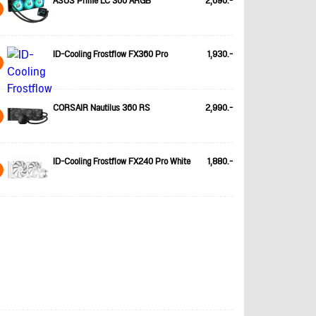
ASUS Prime LC 360 ARGB
2,690.-
ID-Cooling Frostflow FX360 Pro
1,930.-
CORSAIR Nautilus 360 RS
2,990.-
ID-Cooling Frostflow FX240 Pro White
1,880.-