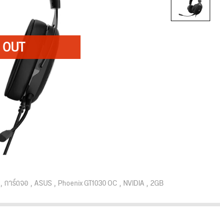
การ์ดจอ
ASUS
Phoenix GT1030 OC
NVIDIA
2GB