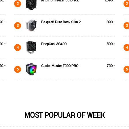
30.-
ARCTIC Freezer 36 Black
1,390.-
2
2
90.-
Be quiet! Pure Rock Slim 2
890.-
3
3
00.-
DeepCool AG400
590.-
4
4
50.-
Cooler Master T600 PRO
760.-
5
5
MOST POPULAR OF WEEK