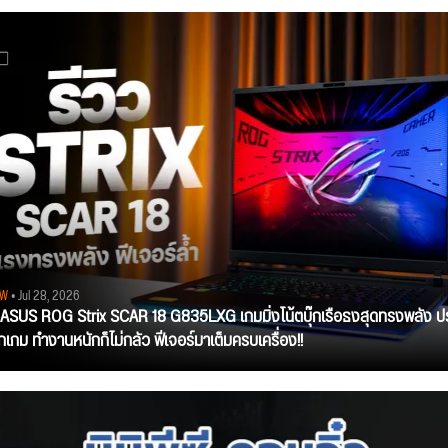
EW
• Jul 28, 2026
ว ASUS ROG Strix SCAR 18 G835LXG เกมมิ่งโน้ตบุ๊กเรือธงสุดทรงพลัง ป
ุกเกม ทำงานหนักก็ไม่กลัว ฟีเจอร์มาเต็มครบเครื่อง!!