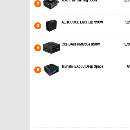
ASUS Tuf Gaming 650B
2,3
2
AEROCOOL Lux RGB 550W
1,2
3
CORSAIR RM850e 850W
3,5
4
Tsunami EX600 Deep Space
8
5