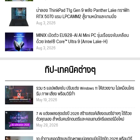
น่าลอง ThinkPad T1g Gen 9 พลัง Panther Lake กราฟิก
RTX 5070 แรม LPCAMM2 สู้งานหนักและเกมมิ่ง
Aug 3, 2026
MINIX เปิดตัว EU928-AI AI Mini PC รุ่นเรือธงขับเคลื่อน
ด้วย Intel® Core™ Ultra 9 (Arrow Lake-H)
Aug 3, 2026
ทิป-เทคนิคต่างๆ
รวม 5 แอปพลิเคชัน ปรับแต่ง Windows 11 ให้สวยงาม ไม่เหมือนใคร
ธีม ภาพ เสียง พร้อมวิธีทำ
May 19, 2026
7 AI แต่งเพลงสุดเจ๋งปี 2026 สร้างสรรค์เสียงดนตรีง่ายๆ ได้ด้วย
ตัวคุณเอง สำหรับคนรักดนตรีและคอนเทนต์ครีเอเตอร์มือใหม่
May 28, 2026
10 คำถามยอดฮิตและปัญหาพบบ่อยเกมมิ่งโน้ตบุ๊ก 2026 พร้อมวิธี