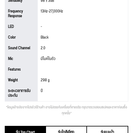
Sensitivity
98 ± 3dB
Frequency
13Hz-27,000Hz
Response
LED
-
Color
Black
Sound Channel
2.0
Mic
มีไมค์ในตัว
Features
Weight
298 g
ระยะเวลาการรับ
ปี
ประกัน
*ข้อมูลอ้างอิงจากโปรชัวร์ร้านค้า อาจไม่ตรงกับเครื่องที่ขายจริง กรุณาตรวจสอบสเปคและราคาก่อนซื้อ
ทุกครั้ง*
รุ่น Top Chart
รุ่นใกล้เคียง
รุ่นแนะนำ