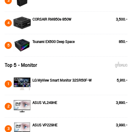
3
CORSAIR RM850e 850W
3,500.-
4
Tsunami EX600 Deep Space
850.-
5
Top 5 - Monitor
ดูทั้งหมด
LG MyView Smart Monitor 32SR50F-W
5,910.-
1
ASUS VL249HE
3,890.-
2
ASUS VP229HE
3,990.-
3