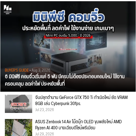
BUYER'S GUIDE
• Aug 3, 2026
6 มินิพีซี คอมจิ๋วเริ่มแค่ 5 พัน มีครบไม่ต้องประกอบคอมใหม่ ใช้งาน
ครอบคลุม ลดค่าไฟ ประหยัดพื้นที่
จีนปลุกตำนาน GeForce GTX 750 Ti กำเนิดใหม่ ยัด VRAM
8GB เล่น Cyberpunk 30fps.
Jul 23, 2026
ASUS Zenbook 14 Air โน้ตบุ๊ก OLED ขุมพลังใหม่ AMD
Ryzen AI 400 บางเฉียบดีไซน์พรีเมียม
Jul 29, 2026