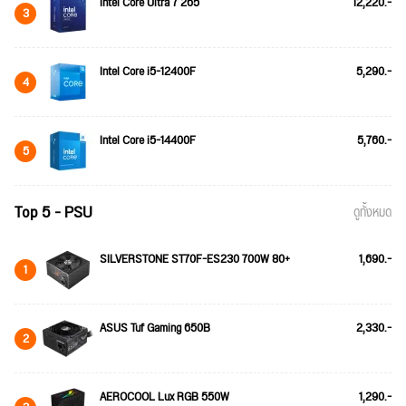
Intel Core Ultra 7 265
12,220.-
3
Intel Core i5-12400F
5,290.-
4
Intel Core i5-14400F
5,760.-
5
Top 5 - PSU
ดูทั้งหมด
SILVERSTONE ST70F-ES230 700W 80+
1,690.-
1
ASUS Tuf Gaming 650B
2,330.-
2
AEROCOOL Lux RGB 550W
1,290.-