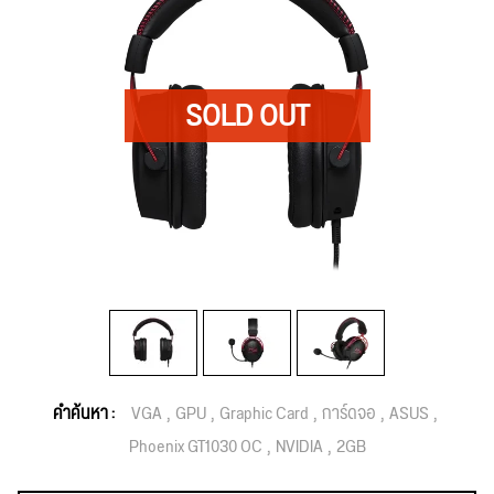
คำค้นหา :
VGA
GPU
Graphic Card
การ์ดจอ
ASUS
Phoenix GT1030 OC
NVIDIA
2GB