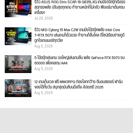
รีวิว ASUS ROG Strix SCAR 18 G835LXG เกมมิ่งโน้ตบุ๊กเรือธง
สุดทรงพลัง ปรับสุดทุกเกม ทำงานหนักก็ไม่กลัว ฟีเจอร์มาเต็มครบ
เครื่อง!!
Jul 28, 2026
รีวิว MSI Cyborg 15 Max C2W เกมมิ่งโน้ตบุ๊คพลัง Intel Core
7+RTX 5070 เล่นเกมก็เร็วแรง ทำงานก็ลื่นไหล ดีไซน์เรียบง่ายดูดี
ถูกใจเกมเมอร์ทุกวัย!
Aug 5, 2026
5 โน้ตบุ๊กเล่นเกม จอใหญ่เล่นเกมลื่น พลัง GeForce RTX 5070 งบ
60000 เพื่อคอเกม AAA
Aug 5, 2026
12 เกมเก็บเวล ฟรี MMORPG ท่องโลกกว้าง ตีมอนสเตอร์ ฟาร์ม
ของได้ทั้งวัน สนุกสุดมันส์บนมือถือ อัปเดตปี 2026
Aug 5, 2026