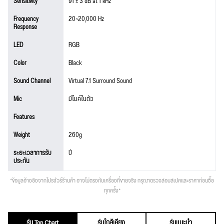
Sensitivity
91 ± 3 dB at 1 kHz
Frequency
20~20,000 Hz
Response
LED
RGB
Color
Black
Sound Channel
Virtual 7.1 Surround Sound
Mic
มีไมค์ในตัว
Features
Weight
260g
ระยะเวลาการรับ
ปี
ประกัน
*ข้อมูลอ้างอิงจากโปรชัวร์ร้านค้า อาจไม่ตรงกับเครื่องที่ขายจริง กรุณาตรวจสอบสเปคและราคาก่อนซื้อ
ทุกครั้ง*
รุ่น Top Chart
รุ่นใกล้เคียง
รุ่นแนะนำ