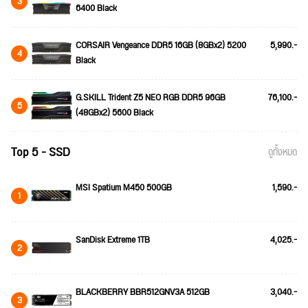
3
6400 Black
CORSAIR Vengeance DDR5 16GB (8GBx2) 5200
5,990.-
4
Black
G.SKILL Trident Z5 NEO RGB DDR5 96GB
76,100.-
5
(48GBx2) 5600 Black
Top 5 - SSD
ดูทั้งหมด
MSI Spatium M450 500GB
1,590.-
1
SanDisk Extreme 1TB
4,025.-
2
BLACKBERRY BBR512GNV3A 512GB
3,040.-
3