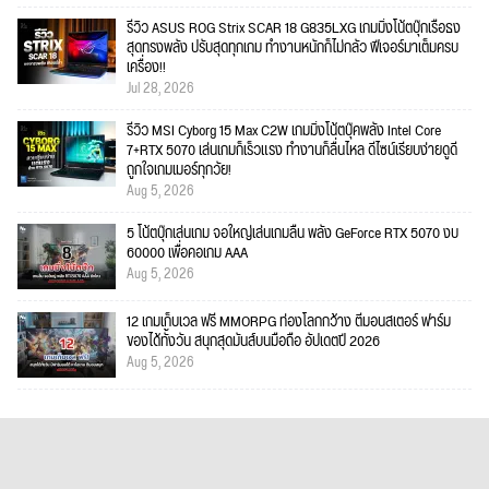
รีวิว ASUS ROG Strix SCAR 18 G835LXG เกมมิ่งโน้ตบุ๊กเรือธง
สุดทรงพลัง ปรับสุดทุกเกม ทำงานหนักก็ไม่กลัว ฟีเจอร์มาเต็มครบ
เครื่อง!!
Jul 28, 2026
รีวิว MSI Cyborg 15 Max C2W เกมมิ่งโน้ตบุ๊คพลัง Intel Core
7+RTX 5070 เล่นเกมก็เร็วแรง ทำงานก็ลื่นไหล ดีไซน์เรียบง่ายดูดี
ถูกใจเกมเมอร์ทุกวัย!
Aug 5, 2026
5 โน้ตบุ๊กเล่นเกม จอใหญ่เล่นเกมลื่น พลัง GeForce RTX 5070 งบ
60000 เพื่อคอเกม AAA
Aug 5, 2026
12 เกมเก็บเวล ฟรี MMORPG ท่องโลกกว้าง ตีมอนสเตอร์ ฟาร์ม
ของได้ทั้งวัน สนุกสุดมันส์บนมือถือ อัปเดตปี 2026
Aug 5, 2026