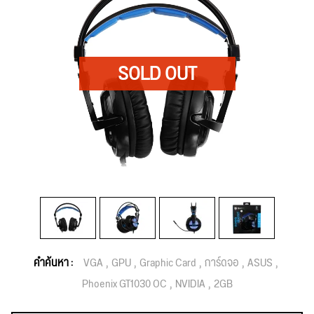
คำค้นหา :
VGA
GPU
Graphic Card
การ์ดจอ
ASUS
Phoenix GT1030 OC
NVIDIA
2GB