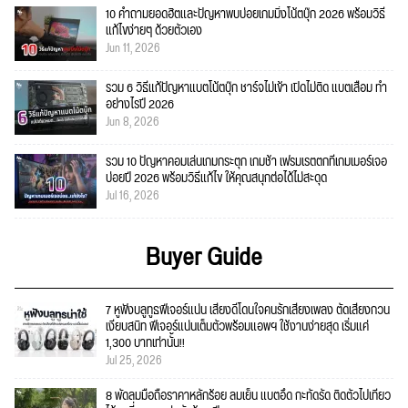
10 คำถามยอดฮิตและปัญหาพบบ่อยเกมมิ่งโน้ตบุ๊ก 2026 พร้อมวิธี
แก้ไขง่ายๆ ด้วยตัวเอง
Jun 11, 2026
รวม 6 วิธีแก้ปัญหาแบตโน้ตบุ๊ก ชาร์จไม่เข้า เปิดไม่ติด แบตเสื่อม ทำ
อย่างไรปี 2026
Jun 8, 2026
รวม 10 ปัญหาคอมเล่นเกมกระตุก เกมช้า เฟรมเรตตกที่เกมเมอร์เจอ
บ่อยปี 2026 พร้อมวิธีแก้ไข ให้คุณสนุกต่อได้ไม่สะดุด
Jul 16, 2026
Buyer Guide
7 หูฟังบลูทูธฟีเจอร์แน่น เสียงดีโดนใจคนรักเสียงเพลง ตัดเสียงกวน
เงียบสนิท ฟีเจอร์แน่นเต็มตัวพร้อมแอพฯ ใช้งานง่ายสุด เริ่มแค่
1,300 บาทเท่านั้น!!
Jul 25, 2026
8 พัดลมมือถือราคาหลักร้อย ลมเย็น แบตอึด กะทัดรัด ติดตัวไปเที่ยว