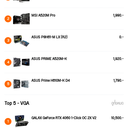
MSI A520M Pro
1,990.-
2
ASUS P8H61-M LX (R2)
0.-
3
ASUS PRIME A520M-K
1,920.-
4
ASUS Prime H610M-K D4
1,790.-
5
Top 5 - VGA
ดูทั้งหมด
GALAX GeForce RTX 4060 1-Click OC 2X V2
10,500.-
1