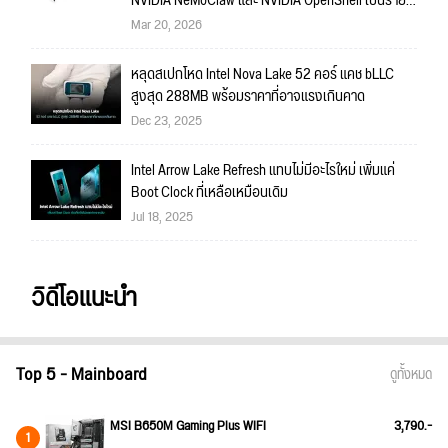
NVIDIA NeMoClaw และ NVIDIA OpenShell เป็นราย
แรก
Mar 20, 2026
หลุดสเปกโหด Intel Nova Lake 52 คอร์ แคช bLLC
สูงสุด 288MB พร้อมราคาที่อาจแรงเกินคาด
Dec 23, 2025
Intel Arrow Lake Refresh แทบไม่มีอะไรใหม่ เพิ่มแค่
Boot Clock ที่เหลือเหมือนเดิม
Jul 18, 2025
วิดีโอแนะนำ
Top 5 - Mainboard
ดูทั้งหมด
MSI B650M Gaming Plus WIFI
3,790.-
1