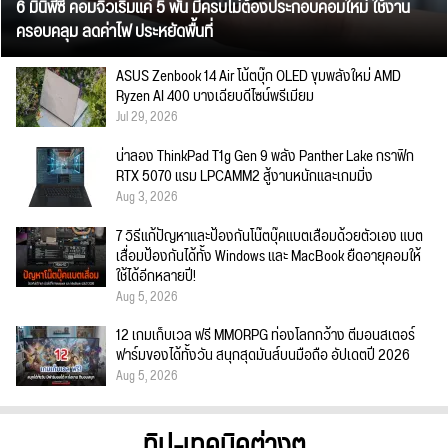
6 มินิพีซี คอมจิ๋วเริ่มแค่ 5 พัน มีครบไม่ต้องประกอบคอมใหม่ ใช้งาน
ครอบคลุม ลดค่าไฟ ประหยัดพื้นที่
ASUS Zenbook 14 Air โน้ตบุ๊ก OLED ขุมพลังใหม่ AMD
Ryzen AI 400 บางเฉียบดีไซน์พรีเมียม
Jul 29, 2026
น่าลอง ThinkPad T1g Gen 9 พลัง Panther Lake กราฟิก
RTX 5070 แรม LPCAMM2 สู้งานหนักและเกมมิ่ง
Aug 3, 2026
7 วิธีแก้ปัญหาและป้องกันโน๊ตบุ๊คแบตเสื่อมด้วยตัวเอง แบต
เสื่อมป้องกันได้ทั้ง Windows และ MacBook ยืดอายุคอมให้
ใช้ได้อีกหลายปี!
Aug 5, 2026
12 เกมเก็บเวล ฟรี MMORPG ท่องโลกกว้าง ตีมอนสเตอร์
ฟาร์มของได้ทั้งวัน สนุกสุดมันส์บนมือถือ อัปเดตปี 2026
Aug 5, 2026
ทิป-เทคนิคต่างๆ