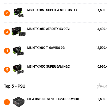
MSI GTX 1660 SUPER VENTUS XS OC
7,690.-
2
MSI GTX 1650 AERO ITX 4G OCV1
4,490.-
3
MSI GTX 1660 Ti GAMING 6G
12,590.-
4
MSI GTX 1650 SUPER GAMING X
5,990.-
5
Top 5 - PSU
ดูทั้งหมด
SILVERSTONE ST70F-ES230 700W 80+
1,690.-
1