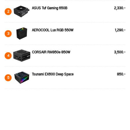
ASUS Tuf Gaming 650B
2,330.-
2
AEROCOOL Lux RGB 550W
1,290.-
3
CORSAIR RM850e 850W
3,500.-
4
Tsunami EX600 Deep Space
850.-
5