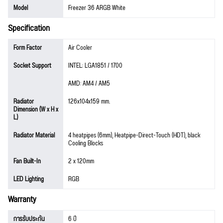
Model
Freezer 36 ARGB White
Specification
Form Factor
Air Cooler
Socket Support
INTEL: LGA1851 / 1700
AMD: AM4 / AM5
Radiator
126x104x159 mm.
Dimension (W x H x
L)
Radiator Material
4 heatpipes (6mm), Heatpipe-Direct-Touch (HDT), black
Cooling Blocks
Fan Built-In
2 x 120mm
LED Lighting
RGB
Warranty
การรับประกัน
6 ปี