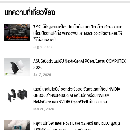
บทความที่เกี่ยวข้อง
7 วิธีแก้ปัญหาและป้องกันโน๊ตบุ๊คแบตเสื่อมด้วยตัวเอง แบต
เสื่อมป้องกันได้ทั้ง Windows และ MacBook ยืดอายุคอมให้
ใช้ได้อีกหลายปี!
Aug 5, 2026
ASUSเปิดตัวไลน์อัป Next-GenAI PCใหม่ในงาน COMPUTEX
2026
Jun 2, 2026
เดลล์ เทคโนโลยีส์ ออกตัวเร็วสุด จัดส่งเดสก์ท็อป NVIDIA
GB300 สำหรับเอเจนต์ AI อัตโนมัติ พร้อม NVIDIA
NeMoClaw และ NVIDIA OpenShell เป็นรายแรก
Mar 20, 2026
หลุดสเปกโหด Intel Nova Lake 52 คอร์ แคช bLLC สูงสุด
288MB พร้อมราคาที่อาจแรงเกินคาด