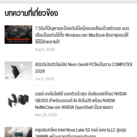
บทความที่เกี่ยวข้อง
7 วิธีแก้ปัญหาและป้องกันโน๊ตบุ๊คแบตเสื่อมด้วยตัวเอง แบต
เสื่อมป้องกันได้ทั้ง Windows และ MacBook ยืดอายุคอมให้
ใช้ได้อีกหลายปี!
Aug 5, 2026
ASUSเปิดตัวไลน์อัป Next-GenAI PCใหม่ในงาน COMPUTEX
2026
Jun 2, 2026
เดลล์ เทคโนโลยีส์ ออกตัวเร็วสุด จัดส่งเดสก์ท็อป NVIDIA
GB300 สำหรับเอเจนต์ AI อัตโนมัติ พร้อม NVIDIA
NeMoClaw และ NVIDIA OpenShell เป็นรายแรก
Mar 20, 2026
หลุดสเปกโหด Intel Nova Lake 52 คอร์ แคช bLLC สูงสุด
288MB พร้อมราคาที่อาจแรงเกินคาด