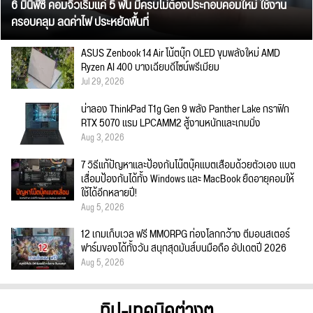
6 มินิพีซี คอมจิ๋วเริ่มแค่ 5 พัน มีครบไม่ต้องประกอบคอมใหม่ ใช้งาน
ครอบคลุม ลดค่าไฟ ประหยัดพื้นที่
ASUS Zenbook 14 Air โน้ตบุ๊ก OLED ขุมพลังใหม่ AMD
Ryzen AI 400 บางเฉียบดีไซน์พรีเมียม
Jul 29, 2026
น่าลอง ThinkPad T1g Gen 9 พลัง Panther Lake กราฟิก
RTX 5070 แรม LPCAMM2 สู้งานหนักและเกมมิ่ง
Aug 3, 2026
7 วิธีแก้ปัญหาและป้องกันโน๊ตบุ๊คแบตเสื่อมด้วยตัวเอง แบต
เสื่อมป้องกันได้ทั้ง Windows และ MacBook ยืดอายุคอมให้
ใช้ได้อีกหลายปี!
Aug 5, 2026
12 เกมเก็บเวล ฟรี MMORPG ท่องโลกกว้าง ตีมอนสเตอร์
ฟาร์มของได้ทั้งวัน สนุกสุดมันส์บนมือถือ อัปเดตปี 2026
Aug 5, 2026
ทิป-เทคนิคต่างๆ