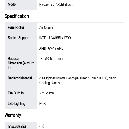
Model
Freezer 36 ARGB Black
Specification
Form Factor
Air Cooler
Socket Support
INTEL: LGA1851 / 1700
AMD: AM4 / AM5
Radiator
126x104x159 mm.
Dimension (W x H x
L)
Radiator Material
4 heatpipes (6mm), Heatpipe-Direct-Touch (HDT), black
Cooling Blocks
Fan Built-In
2 x 120mm
LED Lighting
RGB
Warranty
การรับประกัน
6 ปี