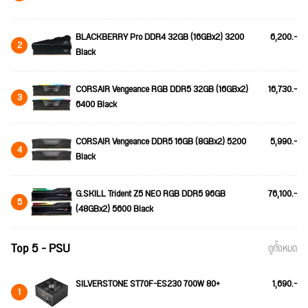
BLACKBERRY Pro DDR4 32GB (16GBx2) 3200
6,200.-
2
Black
CORSAIR Vengeance RGB DDR5 32GB (16GBx2)
16,730.-
3
6400 Black
CORSAIR Vengeance DDR5 16GB (8GBx2) 5200
5,990.-
4
Black
G.SKILL Trident Z5 NEO RGB DDR5 96GB
76,100.-
5
(48GBx2) 5600 Black
Top 5 - PSU
ดูทั้งหมด
SILVERSTONE ST70F-ES230 700W 80+
1,690.-
1