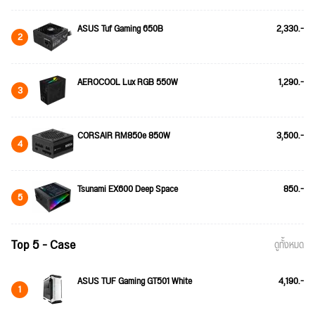
ASUS Tuf Gaming 650B
2,330.-
2
AEROCOOL Lux RGB 550W
1,290.-
3
CORSAIR RM850e 850W
3,500.-
4
Tsunami EX600 Deep Space
850.-
5
Top 5 - Case
ดูทั้งหมด
ASUS TUF Gaming GT501 White
4,190.-
1