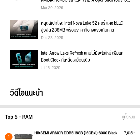
NVIDIA NeMoClaw และ NVIDIA OpenShell เป็นราย
แรก
Mar 20, 2026
หลุดสเปกโหด Intel Nova Lake 52 คอร์ แคช bLLC
สูงสุด 288MB พร้อมราคาที่อาจแรงเกินคาด
Dec 23, 2025
Intel Arrow Lake Refresh แทบไม่มีอะไรใหม่ เพิ่มแค่
Boot Clock ที่เหลือเหมือนเดิม
Jul 18, 2025
วิดีโอแนะนำ
Top 5 - RAM
ดูทั้งหมด
HIKSEMI ARMOR DDR5 16GB (16GBx1) 6000 Black
7,015.-
1