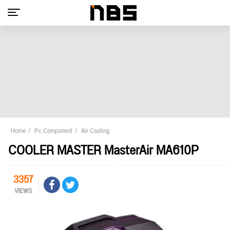
Home
Pc Component
Air Cooling
COOLER MASTER MasterAir MA610P
3357
VIEWS