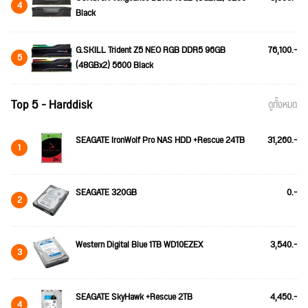
4
Black
G.SKILL Trident Z5 NEO RGB DDR5 96GB
76,100.-
5
(48GBx2) 5600 Black
Top 5 - Harddisk
ดูทั้งหมด
SEAGATE IronWolf Pro NAS HDD +Rescue 24TB
31,260.-
1
SEAGATE 320GB
0.-
2
Western Digital Blue 1TB WD10EZEX
3,540.-
3
SEAGATE SkyHawk +Rescue 2TB
4,450.-
4