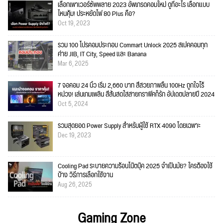
เลือกเพาเวอร์ซัพพลาย 2023 อัพเกรดคอมใหม่ ดูที่อะไร เลือกแบบ
ไหนคุ้ม! ประหยัดไฟ 80 Plus คือ?
Oct 19, 2023
รวม 100 โปรคอมประกอบ Commart Unlock 2025 สเปคคอมทุก
ค่าย JIB, IT City, Speed และ Banana
Mar 6, 2025
7 จอคอม 24 นิ้ว เริ่ม 2,660 บาท สีสวยภาพลื่น 100Hz ถูกใจไร้
หน่วง! เล่นเกมเพลิน สีสันสดใสสายกราฟิคก็รัก อัปเดตปลายปี 2024
Oct 5, 2024
รวมสุดยอด Power Supply สำหรับผู้ใช้ RTX 4090 โดยเฉพาะ
Dec 19, 2023
Cooling Pad ระบายความร้อนโน๊ตบุ๊ค 2025 จำเป็นมั้ย? ใครต้องใช้
บ้าง วิธีการเลือกใช้งาน
Aug 26, 2025
Gaming Zone