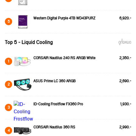
Western Digital Purple 4TB WD43PURZ
6,920.-
5
Top 5 - Liquid Cooling
ดูทั้งหมด
CORSAIR Nautilus 240 RS ARGB White
2,350.-
1
ASUS Prime LC 360 ARGB
2,690.-
2
ID-Cooling Frostflow FX360 Pro
1,930.-
3
CORSAIR Nautilus 360 RS
2,990.-
4