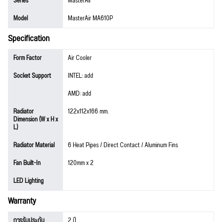
Series
MasterAir
Model
MasterAir MA610P
Specification
Form Factor
Air Cooler
Socket Support
INTEL: add
AMD: add
Radiator
122x112x166 mm.
Dimension (W x H x
L)
Radiator Material
6 Heat Pipes / Direct Contact / Aluminum Fins
Fan Built-In
120mm x 2
LED Lighting
Warranty
การรับประกัน
2 ปี