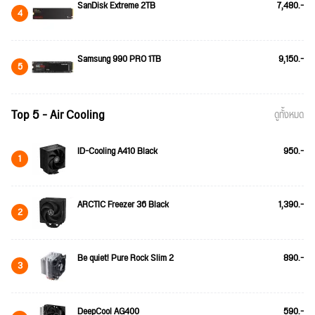
SanDisk Extreme 2TB
7,480.-
4
Samsung 990 PRO 1TB
9,150.-
5
Top 5 - Air Cooling
ดูทั้งหมด
ID-Cooling A410 Black
950.-
1
ARCTIC Freezer 36 Black
1,390.-
2
Be quiet! Pure Rock Slim 2
890.-
3
DeepCool AG400
590.-