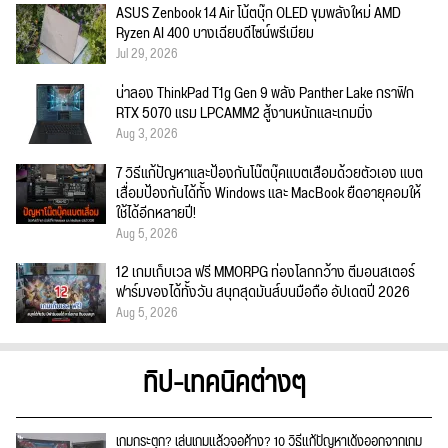
ASUS Zenbook 14 Air โน้ตบุ๊ก OLED ขุมพลังใหม่ AMD
Ryzen AI 400 บางเฉียบดีไซน์พรีเมียม
Jul 29, 2026
น่าลอง ThinkPad T1g Gen 9 พลัง Panther Lake กราฟิก
RTX 5070 แรม LPCAMM2 สู้งานหนักและเกมมิ่ง
Aug 3, 2026
7 วิธีแก้ปัญหาและป้องกันโน๊ตบุ๊คแบตเสื่อมด้วยตัวเอง แบต
เสื่อมป้องกันได้ทั้ง Windows และ MacBook ยืดอายุคอมให้
ใช้ได้อีกหลายปี!
Aug 5, 2026
12 เกมเก็บเวล ฟรี MMORPG ท่องโลกกว้าง ตีมอนสเตอร์
ฟาร์มของได้ทั้งวัน สนุกสุดมันส์บนมือถือ อัปเดตปี 2026
Aug 5, 2026
ทิป-เทคนิคต่างๆ
เกมกระตุก? เล่นเกมแล้วจอค้าง? 10 วิธีแก้ปัญหาเด้งออกจากเกม