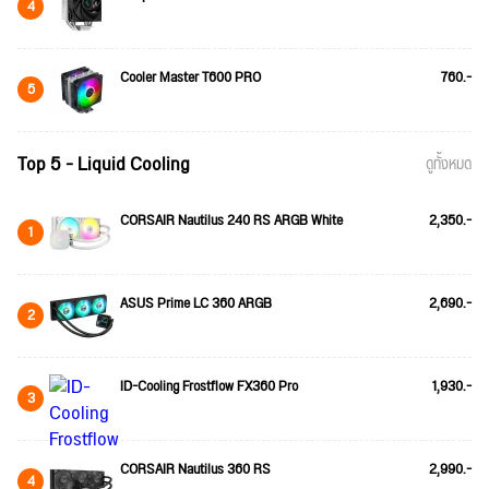
4
Cooler Master T600 PRO
760.-
5
Top 5 - Liquid Cooling
ดูทั้งหมด
CORSAIR Nautilus 240 RS ARGB White
2,350.-
1
ASUS Prime LC 360 ARGB
2,690.-
2
ID-Cooling Frostflow FX360 Pro
1,930.-
3
CORSAIR Nautilus 360 RS
2,990.-
4