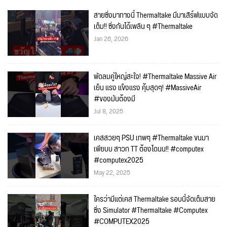
สายซิ่งมาทางนี้ Thermaltake มีมาเสิร์ฟแบบจัด
เต็ม!! ซิ่งกันได้เพลิน ๆ #Thermaltake
Jan 26, 2026
พัดลมคู่ใหญ่สะใจ! #Thermaltake Massive Air
เย็น แรง แข็งแรง คุ้มสุดๆ! #MassiveAir
#ของมันต้องมี
Jul 8, 2025
เคสสวยๆ PSU เทพๆ #Thermaltake ขนมา
เพียบบ สาวก TT ต้องโดนน!! #computex
#computex2025
May 22, 2025
ใครว่ามีแต่เคส Thermaltake รอบนี้จัดเต็มสาย
ซิ่ง Simulator #Thermaltake #Computex
#COMPUTEX2025