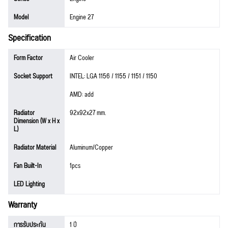
Model
Engine 27
Specification
Form Factor
Air Cooler
Socket Support
INTEL: LGA 1156 / 1155 / 1151 / 1150
AMD: add
Radiator
92x92x27 mm.
Dimension (W x H x
L)
Radiator Material
Aluminum/Copper
Fan Built-In
1pcs
LED Lighting
Warranty
การรับประกัน
1 ปี