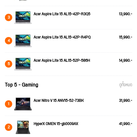
Acer Aspire Lite 15 AL15-42P-R3Q5
13,990.-
3
Acer Aspire Lite 15 AL15-42P-R4PQ
15,990.-
4
Acer Aspire Lite 15 AL15-52P-586H
14,990.-
5
Top 5 - Gaming
ดูทั้งหมด
Acer Nitro V 15 ANV15-52-73BK
31,990.-
1
HyperX OMEN 15-gb0009AX
41,990.-
2