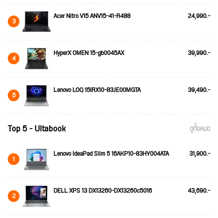
Acer Nitro V15 ANV15-41-R488
24,990.-
3
HyperX OMEN 15-gb0045AX
39,990.-
4
Lenovo LOQ 15IRX10-83JE00MGTA
39,490.-
5
Top 5 - Ultabook
ดูทั้งหมด
Lenovo IdeaPad Slim 5 16AKP10-83HY004ATA
31,900.-
1
DELL XPS 13 DX13260-DX13260c5016
43,690.-
2