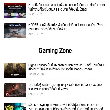
6 เกมมิ่งคีย์บอร์ดไร้สายน่าใช้ เล่นเกมยาวทั้งวัน RGB จัดเต็มโดนใจ
ใช้ทำงานก็ได้ เริ่มต้นแค่ 1,310 บาท ก็ซื้อมาใช้ได้เลย!
Jul 23, 2026
6 มินิพีซี คอมจิ๋วเริ่มแค่ 5 พัน มีครบไม่ต้องประกอบคอมใหม่ ใช้งาน
ครอบคลุม ลดค่าไฟ ประหยัดพื้นที่
Aug 3, 2026
Gaming Zone
Digital Foundry ยืนยัน Monster Hunter Wilds เวอร์ชัน PC มีระบบ
เช็ก DLC นับพันครั้ง ทำเฟรมเรตร่วงในบางสถานการณ์
Jan 19, 2026
12 เกมต่อสู้ Steam เกม Fighting ยอดฮิตคอเกมดวลกันตัวต่อตัว
ระดับตำนาน สนุกได้ทั้งวันปี 2026
Feb 17, 2026
รีวิว MSI Cyborg 15 Max C2W เกมมิ่งโน้ตบุ๊คพลัง Intel Core
7+RTX 5070 เล่นเกมก็เร็วแรง ทำงานก็ลื่นไหล ดีไซน์เรียบง่ายดูดี