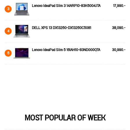
Lenovo IdeaPad Slim 3 14ARP10-83K6004JTA
17,990.-
3
DELL XPS 13 DX13260-DX13260C5081
38,090.-
4
Lenovo IdeaPad Slim 5 16IAH10-83ND000QTA
30,990.-
5
MOST POPULAR OF WEEK