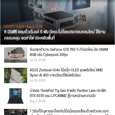
BUYER'S GUIDE
• Aug 3, 2026
6 มินิพีซี คอมจิ๋วเริ่มแค่ 5 พัน มีครบไม่ต้องประกอบคอมใหม่ ใช้งาน
ครอบคลุม ลดค่าไฟ ประหยัดพื้นที่
จีนปลุกตำนาน GeForce GTX 750 Ti กำเนิดใหม่ ยัด VRAM
8GB เล่น Cyberpunk 30fps.
Jul 23, 2026
ASUS Zenbook 14 Air โน้ตบุ๊ก OLED ขุมพลังใหม่ AMD
Ryzen AI 400 บางเฉียบดีไซน์พรีเมียม
Jul 29, 2026
น่าลอง ThinkPad T1g Gen 9 พลัง Panther Lake กราฟิก
RTX 5070 แรม LPCAMM2 สู้งานหนักและเกมมิ่ง
Aug 3, 2026
7 วิธีแก้ปัญหาและป้องกันโน๊ตบุ๊คแบตเสื่อมด้วยตัวเอง แบต