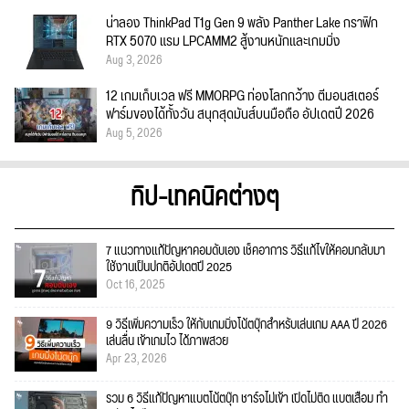
น่าลอง ThinkPad T1g Gen 9 พลัง Panther Lake กราฟิก
RTX 5070 แรม LPCAMM2 สู้งานหนักและเกมมิ่ง
Aug 3, 2026
12 เกมเก็บเวล ฟรี MMORPG ท่องโลกกว้าง ตีมอนสเตอร์
ฟาร์มของได้ทั้งวัน สนุกสุดมันส์บนมือถือ อัปเดตปี 2026
Aug 5, 2026
ทิป-เทคนิคต่างๆ
7 แนวทางแก้ปัญหาคอมดับเอง เช็คอาการ วิธีแก้ไขให้คอมกลับมา
ใช้งานเป็นปกติอัปเดตปี 2025
Oct 16, 2025
9 วิธีเพิ่มความเร็ว ให้กับเกมมิ่งโน้ตบุ๊กสำหรับเล่นเกม AAA ปี 2026
เล่นลื่น เข้าเกมไว ได้ภาพสวย
Apr 23, 2026
รวม 6 วิธีแก้ปัญหาแบตโน้ตบุ๊ก ชาร์จไม่เข้า เปิดไม่ติด แบตเสื่อม ทำ