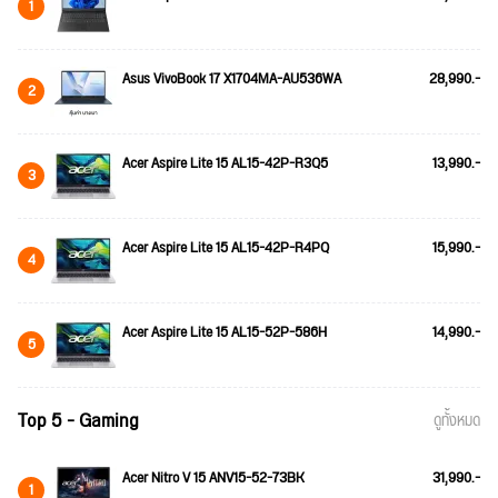
1
Asus VivoBook 17 X1704MA-AU536WA
28,990.-
2
Acer Aspire Lite 15 AL15-42P-R3Q5
13,990.-
3
Acer Aspire Lite 15 AL15-42P-R4PQ
15,990.-
4
Acer Aspire Lite 15 AL15-52P-586H
14,990.-
5
Top 5 - Gaming
ดูทั้งหมด
Acer Nitro V 15 ANV15-52-73BK
31,990.-
1