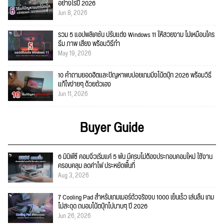
อย่างไรปี 2026
Jun 8, 2026
รวม 5 แอปพลิเคชัน ปรับแต่ง Windows 11 ให้สวยงาม ไม่เหมือนใคร
ธีม ภาพ เสียง พร้อมวิธีทำ
May 19, 2026
10 คำถามยอดฮิตและปัญหาพบบ่อยเกมมิ่งโน้ตบุ๊ก 2026 พร้อมวิธี
แก้ไขง่ายๆ ด้วยตัวเอง
Jun 11, 2026
Buyer Guide
6 มินิพีซี คอมจิ๋วเริ่มแค่ 5 พัน มีครบไม่ต้องประกอบคอมใหม่ ใช้งาน
ครอบคลุม ลดค่าไฟ ประหยัดพื้นที่
Aug 3, 2026
7 Cooling Pad สำหรับเกมเมอร์ตัวจริงงบ 1000 เย็นเร็ว เล่นลื่น เกม
ไม่สะดุด ถนอมโน้ตบุ๊กไปนานๆ ปี 2026
Jun 26, 2026