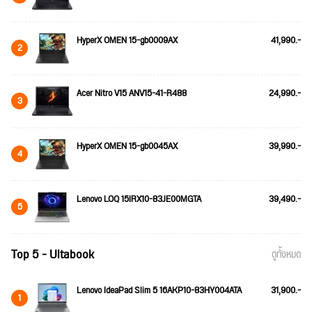
HyperX OMEN 15-gb0009AX
41,990.-
2
Acer Nitro V15 ANV15-41-R488
24,990.-
3
HyperX OMEN 15-gb0045AX
39,990.-
4
Lenovo LOQ 15IRX10-83JE00MGTA
39,490.-
5
Top 5 - Ultabook
ดูทั้งหมด
Lenovo IdeaPad Slim 5 16AKP10-83HY004ATA
31,900.-
1