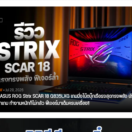
EW
• Jul 28, 2026
ว ASUS ROG Strix SCAR 18 G835LXG เกมมิ่งโน้ตบุ๊กเรือธงสุดทรงพลัง ป
ุกเกม ทำงานหนักก็ไม่กลัว ฟีเจอร์มาเต็มครบเครื่อง!!