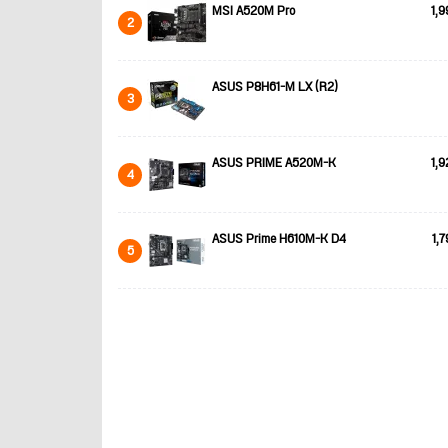
MSI A520M Pro
1,9
2
ASUS P8H61-M LX (R2)
3
ASUS PRIME A520M-K
1,9
4
ASUS Prime H610M-K D4
1,7
5