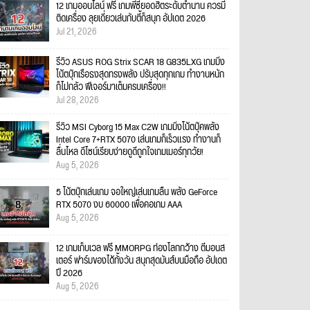
12 เกมออนไลน์ ฟรี เกมพีซียอดฮิตระดับตำนาน ควรมี
ติดเครื่อง ลุยเดี่ยวเล่นกับตี้ก็สนุก อัปเดต 2026
Jul 21, 2026
รีวิว ASUS ROG Strix SCAR 18 G835LXG เกมมิ่ง
โน้ตบุ๊กเรือธงสุดทรงพลัง ปรับสุดทุกเกม ทำงานหนัก
ก็ไม่กลัว ฟีเจอร์มาเต็มครบเครื่อง!!
Jul 28, 2026
รีวิว MSI Cyborg 15 Max C2W เกมมิ่งโน้ตบุ๊คพลัง
Intel Core 7+RTX 5070 เล่นเกมก็เร็วแรง ทำงานก็
ลื่นไหล ดีไซน์เรียบง่ายดูดีถูกใจเกมเมอร์ทุกวัย!
Aug 5, 2026
5 โน้ตบุ๊กเล่นเกม จอใหญ่เล่นเกมลื่น พลัง GeForce
RTX 5070 งบ 60000 เพื่อคอเกม AAA
Aug 5, 2026
12 เกมเก็บเวล ฟรี MMORPG ท่องโลกกว้าง ตีมอนส
เตอร์ ฟาร์มของได้ทั้งวัน สนุกสุดมันส์บนมือถือ อัปเดต
ปี 2026
Aug 5, 2026