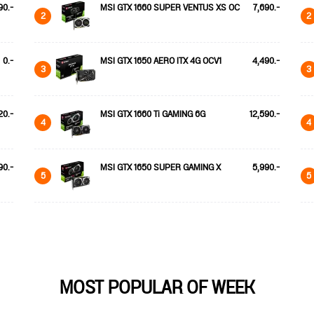
90.-
MSI GTX 1660 SUPER VENTUS XS OC
7,690.-
2
2
0.-
MSI GTX 1650 AERO ITX 4G OCV1
4,490.-
3
3
20.-
MSI GTX 1660 Ti GAMING 6G
12,590.-
4
4
90.-
MSI GTX 1650 SUPER GAMING X
5,990.-
5
5
MOST POPULAR OF WEEK