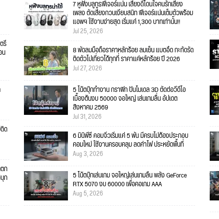
7 หูฟังบลูทูธฟีเจอร์แน่น เสียงดีโดนใจคนรักเสียง
เพลง ตัดเสียงกวนเงียบสนิท ฟีเจอร์แน่นเต็มตัวพร้อม
แอพฯ ใช้งานง่ายสุด เริ่มแค่ 1,300 บาทเท่านั้น!!
Jul 25, 2026
ตรี
8 พัดลมมือถือราคาหลักร้อย ลมเย็น แบตอึด กะทัดรัด
คอน
ติดตัวไปเที่ยวได้ทุกที่ ราคาแค่หลักร้อย ปี 2026
Jul 27, 2026
ก
5 โน้ตบุ๊กทำงาน กราฟิก ปั้นโมเดล 3D ตัดต่อวีดีโอ
เบื้องต้นงบ 50000 จอใหญ่ เล่นเกมลื่น อัปเดต
สิงหาคม 2569
Jul 31, 2026
่ติด
6 มินิพีซี คอมจิ๋วเริ่มแค่ 5 พัน มีครบไม่ต้องประกอบ
คอมใหม่ ใช้งานครอบคลุม ลดค่าไฟ ประหยัดพื้นที่
Aug 3, 2026
ตตก
5 โน้ตบุ๊กเล่นเกม จอใหญ่เล่นเกมลื่น พลัง GeForce
สนุก
RTX 5070 งบ 60000 เพื่อคอเกม AAA
Aug 5, 2026