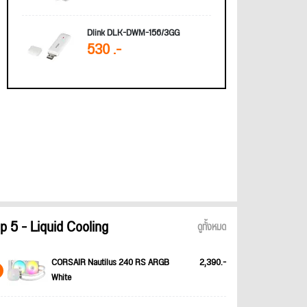
Dlink DLK-DWM-156/3GG
530 .-
p 5 - Liquid Cooling
ดูทั้งหมด
CORSAIR Nautilus 240 RS ARGB
2,390.-
White